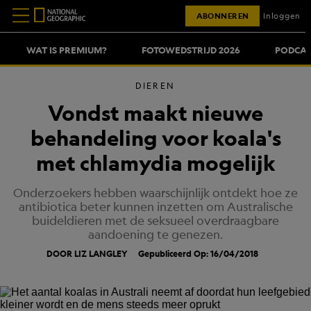
ABONNEREN
Inloggen
WAT IS PREMIUM?
FOTOWEDSTRIJD 2026
PODCAS
DIEREN
Vondst maakt nieuwe
behandeling voor koala's
met chlamydia mogelijk
Onderzoekers hebben waarschijnlijk ontdekt hoe ze
antibiotica beter kunnen inzetten om Australische
buideldieren met de seksueel overdraagbare
aandoening te genezen.
DOOR LIZ LANGLEY
Gepubliceerd Op: 16/04/2018