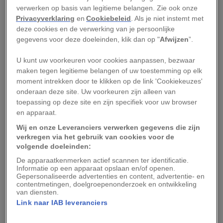
bedreigde diersoorten heeft geplaatst
. De
verwerken op basis van legitieme belangen. Zie ook onze
Privacyverklaring
en
Cookiebeleid
. Als je niet instemt met
grootste bedreiging voor de dieren is de
deze cookies en de verwerking van je persoonlijke
inkrimping van hun leefgebied.
gegevens voor deze doeleinden, klik dan op "
Afwijzen
”.
Jonge koala’s, die nog in de buidel van hun
U kunt uw voorkeuren voor cookies aanpassen, bezwaar
moeder zitten, lopen de besmetting ook op
maken tegen legitieme belangen of uw toestemming op elk
moment intrekken door te klikken op de link 'Cookiekeuzes'
doordat ze de darmbrij van hun moeder eten. Dit
onderaan deze site. Uw voorkeuren zijn alleen van
is “heel voedzame brij van uitwerpselen”, die de
toepassing op deze site en zijn specifiek voor uw browser
jongen eten als ze geen moedermelk meer
en apparaat.
drinken, maar ook nog geen eucalyptusbladeren
Wij en onze Leveranciers verwerken gegevens die zijn
verkregen via het gebruik van cookies voor de
kunnen eten, vertelt ze. In de ‘pap’ zitten
volgende doeleinden:
darmmicroben waardoor de dieren in staat zijn
De apparaatkenmerken actief scannen ter identificatie.
tannines te verteren die anders giftig zouden zijn
Informatie op een apparaat opslaan en/of openen.
Gepersonaliseerde advertenties en content, advertentie- en
en die afkomstig zijn uit de eucalyptus, de
contentmetingen, doelgroepenonderzoek en ontwikkeling
van diensten.
belangrijkste bron van voedsel voor de dieren.
Link naar IAB leveranciers
Al ruim twintig jaar
lang brachten onderzoekers