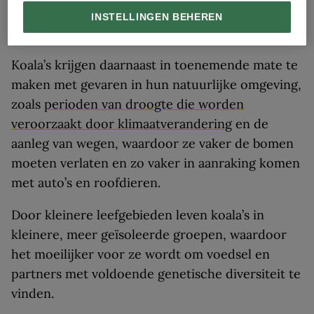
Investigation van de Amerikaanse Michigan State
INSTELLINGEN BEHEREN
University.
Koala’s krijgen daarnaast in toenemende mate te
maken met gevaren in hun natuurlijke omgeving,
zoals
perioden van droogte die worden
veroorzaakt door klimaatverandering
en de
aanleg van wegen, waardoor ze vaker de bomen
moeten verlaten en zo vaker in aanraking komen
met auto’s en roofdieren.
Door kleinere leefgebieden leven koala’s in
kleinere, meer geïsoleerde groepen, waardoor
het moeilijker voor ze wordt om voedsel en
partners met voldoende genetische diversiteit te
vinden.