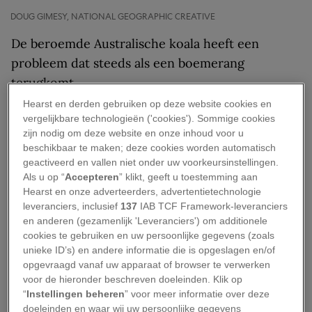
DOUG GIMESY, NATIONAL GEOGRAPHIC CREATIVE
De beroemde Australische koala heeft een
probleem dat steeds als een boemerang
terugkomt.
Hearst en derden gebruiken op deze website cookies en
Chlamydia, een seksueel overdraagbare
vergelijkbare technologieën ('cookies'). Sommige cookies
aandoening die ook bij mensen voorkomt, grijpt
zijn nodig om deze website en onze inhoud voor u
beschikbaar te maken; deze cookies worden automatisch
om zich heen bij wilde koala’s. De
geactiveerd en vallen niet onder uw voorkeursinstellingen.
besmettingsgraad bij sommige wilde populaties is
Als u op “
Accepteren
” klikt, geeft u toestemming aan
honderd procent.
Hearst en onze adverteerders, advertentietechnologie
leveranciers, inclusief
137
IAB TCF Framework-leveranciers
en anderen (gezamenlijk 'Leveranciers') om additionele
De bacteriële infectie is meestal niet dodelijk,
cookies te gebruiken en uw persoonlijke gegevens (zoals
maar heeft wel een fikse invloed op de
unieke ID’s) en andere informatie die is opgeslagen en/of
gezondheid van de dieren. Dat is zorgelijk,
opgevraagd vanaf uw apparaat of browser te verwerken
voor de hieronder beschreven doeleinden. Klik op
omdat de International Union for Conservation
“
Instellingen beheren
” voor meer informatie over deze
of Nature
het wollige zoogdier op de lijst van
doeleinden en waar wij uw persoonlijke gegevens