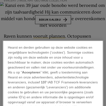
VINCENT J MUSI, NAT GEO IMGE COLLECTION
BEKIJK GALERIJ
Raven kunnen
vooruit plannen
. Octopussen
maken een pantser van kokosnootschalen
.
Hearst en derden gebruiken op deze website cookies en
Orang-oetangs kunnen
over het verleden
vergelijkbare technologieën ('cookies'). Sommige cookies
‘praten’
.
zijn nodig om deze website en onze inhoud voor u
beschikbaar te maken; deze cookies worden automatisch
Wetenschappelijk onderzoek geeft voortdurend
geactiveerd en vallen niet onder uw voorkeursinstellingen.
Als u op “
Accepteren
” klikt, geeft u toestemming aan
blijk van nieuwe dimensies van dierlijke cognitie.
Hearst en onze adverteerders, advertentietechnologie
Maar intelligentie is zo complex en omvat zoveel
leveranciers, inclusief
137
IAB TCF Framework-leveranciers
adaptieve capaciteiten, dat het bijzonder lastig te
en anderen (gezamenlijk 'Leveranciers') om additionele
cookies te gebruiken en uw persoonlijke gegevens (zoals
meten blijft.
unieke ID’s) en andere informatie die is opgeslagen en/of
opgevraagd vanaf uw apparaat of browser te verwerken
“Een van de grootste uitdagingen is ons