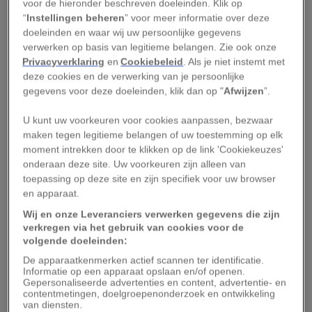
voor de hieronder beschreven doeleinden. Klik op
onvermogen om te begrijpen hoe andere
“
Instellingen beheren
” voor meer informatie over deze
soorten informatie verwerken,” zegt
Kristina
doeleinden en waar wij uw persoonlijke gegevens
verwerken op basis van legitieme belangen. Zie ook onze
Horback
, assistent-professor aan het
Privacyverklaring
en
Cookiebeleid
. Als je niet instemt met
Department of Animal Science aan de
deze cookies en de verwerking van je persoonlijke
Universiteit van Californië - Davis. Ze bestudeert
gegevens voor deze doeleinden, klik dan op "
Afwijzen
”.
de cognitieve capaciteiten van vee
.
U kunt uw voorkeuren voor cookies aanpassen, bezwaar
maken tegen legitieme belangen of uw toestemming op elk
Sommige dieren hebben zintuigen die ons begrip
moment intrekken door te klikken op de link 'Cookiekeuzes'
te boven gaan. Haaien hebben bijvoorbeeld een
onderaan deze site. Uw voorkeuren zijn alleen van
toepassing op deze site en zijn specifiek voor uw browser
scherpe gevoeligheid voor elektrische stromen.
en apparaat.
En sommige insecten zien ultraviolet licht.
Wij en onze Leveranciers verwerken gegevens die zijn
verkregen via het gebruik van cookies voor de
Onze eigen zintuigen verdraaien onze
volgende doeleinden:
waarneming van intelligentie bij dieren. De
De apparaatkenmerken actief scannen ter identificatie.
‘spiegeltest’ (of een dier zichzelf kan herkennen
Informatie op een apparaat opslaan en/of openen.
Gepersonaliseerde advertenties en content, advertentie- en
in de spiegel) wordt vaak toegepast om het
contentmetingen, doelgroepenonderzoek en ontwikkeling
van diensten.