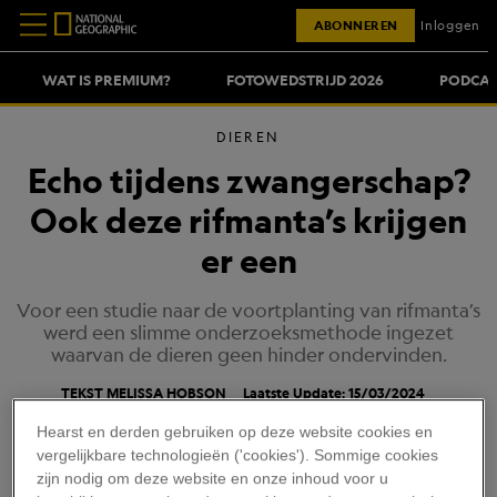
ABONNEREN
Inloggen
WAT IS PREMIUM?
FOTOWEDSTRIJD 2026
PODCAS
DIEREN
Echo tijdens zwangerschap?
Ook deze rifmanta’s krijgen
er een
Voor een studie naar de voortplanting van rifmanta’s
werd een slimme onderzoeksmethode ingezet
waarvan de dieren geen hinder ondervinden.
TEKST MELISSA HOBSON
Laatste Update: 15/03/2024
Hearst en derden gebruiken op deze website cookies en
vergelijkbare technologieën ('cookies'). Sommige cookies
zijn nodig om deze website en onze inhoud voor u
GUY STEVENS, MANTA TRUST, NIV FROMAN