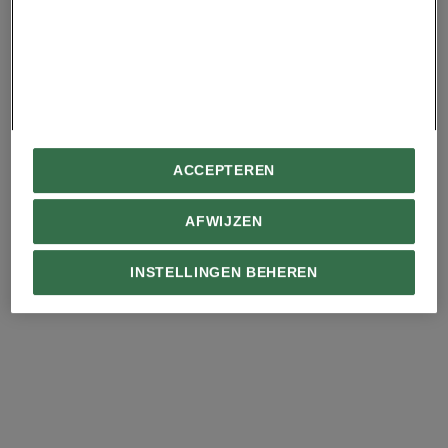
je maar beter mijden
National Geographic Premium
Waarom vuur soms ook
goed kan zijn voor de
natuur
Giraffen lijken
Hebben vissen een
ACCEPTEREN
verbazingwekkend
nek?
goed in wiskunde
AFWIJZEN
Advertentie - Lees hieronder verder
INSTELLINGEN BEHEREN