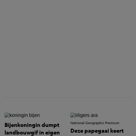
National Geographic Premium
Bijenkoningin dumpt
Deze papegaai keert
landbouwgif in eigen