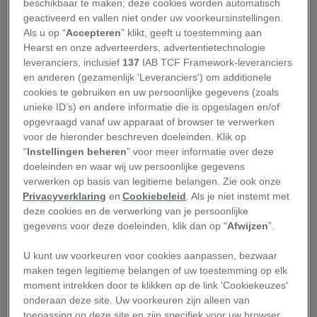
beschikbaar te maken; deze cookies worden automatisch
Niv Froman onderzoekt een rifmanta met een onderwatersonogram.
geactiveerd en vallen niet onder uw voorkeursinstellingen.
Als u op “
Accepteren
” klikt, geeft u toestemming aan
De dracht van een zwangere rifmanta (
Mobula
Hearst en onze adverteerders, advertentietechnologie
alfredi
) duurt twaalf tot dertien maanden. Maar
leveranciers, inclusief
137
IAB TCF Framework-leveranciers
en anderen (gezamenlijk 'Leveranciers') om additionele
gedurende de eerste maanden is het nog niet
cookies te gebruiken en uw persoonlijke gegevens (zoals
aan het dier af te zien dat het zwanger is. Voor
unieke ID’s) en andere informatie die is opgeslagen en/of
een studie naar de zwangerschappen en
opgevraagd vanaf uw apparaat of browser te verwerken
voor de hieronder beschreven doeleinden. Klik op
voortplantingsrijpheid van de roggen gebruikte
“
Instellingen beheren
” voor meer informatie over deze
een groep wetenschappers in de Maldiven
doeleinden en waar wij uw persoonlijke gegevens
daarom een inventieve manier om vast te stellen
verwerken op basis van legitieme belangen. Zie ook onze
Privacyverklaring
en
Cookiebeleid
. Als je niet instemt met
of een dier zwanger is: contactloze
deze cookies en de verwerking van je persoonlijke
onderwatersonogrammen.
gegevens voor deze doeleinden, klik dan op "
Afwijzen
”.
Minder geslachtsrijpe
U kunt uw voorkeuren voor cookies aanpassen, bezwaar
maken tegen legitieme belangen of uw toestemming op elk
manta’s dan gedacht
moment intrekken door te klikken op de link 'Cookiekeuzes'
onderaan deze site. Uw voorkeuren zijn alleen van
toepassing op deze site en zijn specifiek voor uw browser