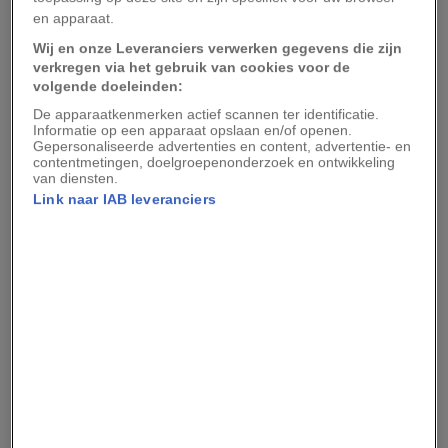
Hun bevindingen, die
werden gepubliceerd in
en apparaat.
het
Journal of Fish Biology
, bieden echter weinig
Wij en onze Leveranciers verwerken gegevens die zijn
reden tot feestvreugde. Ze zijn zelfs
verkregen via het gebruik van cookies voor de
‘zorgwekkend’, zegt hoofdonderzoeker Niv
volgende doeleinden:
Froman (de duiker op de foto bovenaan) van de
De apparaatkenmerken actief scannen ter identificatie.
Informatie op een apparaat opslaan en/of openen.
stichting Manta Trust. Nu met de echo’s
Gepersonaliseerde advertenties en content, advertentie- en
contentmetingen, doelgroepenonderzoek en ontwikkeling
definitief is aangetoond welke vrouwelijke
van diensten.
rifmanta’s geslachtsrijp zijn en welke niet, lijkt de
Link naar IAB leveranciers
conclusie dat onderzoekers hebben overschat
hoeveel volwassen dieren in staat zijn om jongen
te baren.
Uit de nieuwe gegevens blijkt dat het
vruchtbaarheidscijfer van de populatie lager is
dan eerdere schattingen, zodat de rifmanta’s ‘een
nog kwetsbaardere status hebben dan we eerder
dachten’, aldus Froman. Vervolgonderzoek naar