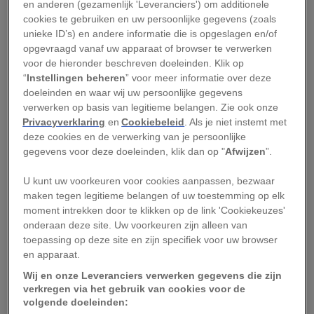
en anderen (gezamenlijk 'Leveranciers') om additionele
IJsland bepaalt eigen
cookies te gebruiken en uw persoonlijke gegevens (zoals
unieke ID’s) en andere informatie die is opgeslagen en/of
quotum
opgevraagd vanaf uw apparaat of browser te verwerken
voor de hieronder beschreven doeleinden. Klik op
“
Instellingen beheren
” voor meer informatie over deze
IJsland kent als een van de weinige landen ter
doeleinden en waar wij uw persoonlijke gegevens
wereld nog een commerciële walvisjacht. Ook
verwerken op basis van legitieme belangen. Zie ook onze
Japan en Noorwegen jagen op deze
Privacyverklaring
en
Cookiebeleid
. Als je niet instemt met
deze cookies en de verwerking van je persoonlijke
zeezoogdieren. IJslandse walvisjagers hebben
gegevens voor deze doeleinden, klik dan op "
Afwijzen
”.
sinds het moratorium in 1986 van kracht ging (zie
kader hieronder) meer dan 1900 vinvissen en
U kunt uw voorkeuren voor cookies aanpassen, bezwaar
maken tegen legitieme belangen of uw toestemming op elk
dwergvinvissen gedood.
moment intrekken door te klikken op de link 'Cookiekeuzes'
onderaan deze site. Uw voorkeuren zijn alleen van
toepassing op deze site en zijn specifiek voor uw browser
Waarom mag IJsland op walvissen jagen?
en apparaat.
Wij en onze Leveranciers verwerken gegevens die zijn
De IJslandse regering bepaalt zelf hoeveel
verkregen via het gebruik van cookies voor de
volgende doeleinden:
walvissen per jaar geharpoeneerd mogen