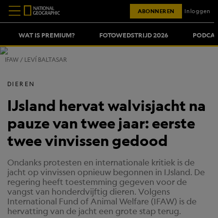
ABONNEREN
Inloggen
WAT IS PREMIUM?
FOTOWEDSTRIJD 2026
PODCAS
IFAW / LEVÍ BALTASAR
DIEREN
IJsland hervat walvisjacht na
pauze van twee jaar: eerste
twee vinvissen gedood
Ondanks protesten en internationale kritiek is de
jacht op vinvissen opnieuw begonnen in IJsland. De
regering heeft toestemming gegeven voor de
vangst van honderdvijftig dieren. Volgens
International Fund of Animal Welfare (IFAW) is de
hervatting van de jacht een grote stap terug.