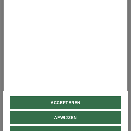
voor New Yorkse aquariums
Walvissen zingen meer wanneer ze
genoeg eten
Olivier: ‘Mogelijk wil Loftsson met de walvisjacht
het politieke debat aanwakkeren – waarbij de
vinvissen het onschuldige slachtoffer worden –
en zo de voorgestelde hervormingen van de
IJslandse walviswetten vertragen en het
aanstaande referendum over de EU-
toetredingsonderhandelingen beïnvloeden.’
ACCEPTEREN
Protesten in IJsland
AFWIJZEN
De kwestie splijt ook de IJslandse bevolking. In