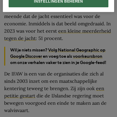
2006 was nog
zeventig tot tachtig procent voor
INSTELLINGEN BEHEREN
de commerciële walvisvaart
, en de overheid
meende dat de jacht essentieel was voor de
economie. Inmiddels is dat beeld omgedraaid. In
2023 was voor het eerst
een kleine meerderheid
tegen de jacht
: 51 procent.
Wil je niets missen?
Volg National Geographic op
Google Discover
en voeg toe als
voorkeursbron
om onze verhalen vaker te zien in je Google-feed!
De IFAW is een van de organisaties die zich al
sinds 2003 inzet om een maatschappelijke
kentering teweeg te brengen. Zij zijn ook
een
petitie gestart
die de IJslandse regering moet
bewegen voorgoed een einde te maken aan de
walvisvaart.