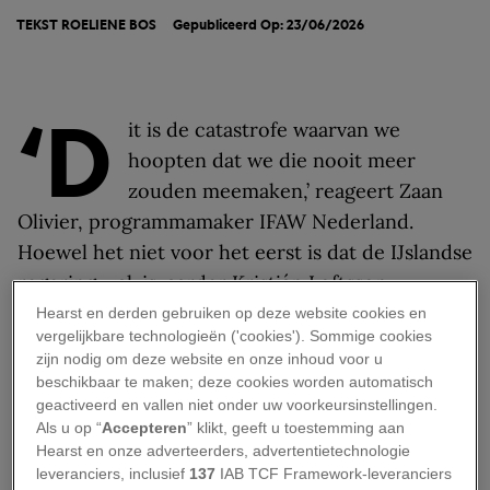
TEKST
ROELIENE BOS
Gepubliceerd Op: 23/06/2026
‘D
it is de catastrofe waarvan we
hoopten dat we die nooit meer
zouden meemaken,’ reageert Zaan
Olivier, programmamaker IFAW Nederland.
Hoewel het niet voor het eerst is dat de IJslandse
regering walvisvaarder Kristján Loftsson
toestemming geeft om te jagen, blijft de
Hearst en derden gebruiken op deze website cookies en
vergelijkbare technologieën ('cookies'). Sommige cookies
hervatting van de walvisjacht
voor velen moeilijk
zijn nodig om deze website en onze inhoud voor u
te verteren. ‘De regering had de mogelijkheid om
beschikbaar te maken; deze cookies worden automatisch
de walvisjacht dit seizoen te stoppen, of op zijn
geactiveerd en vallen niet onder uw voorkeursinstellingen.
Als u op “
Accepteren
” klikt, geeft u toestemming aan
minst te belemmeren, en heeft die niet benut,’
Hearst en onze adverteerders, advertentietechnologie
aldus Olivier.
leveranciers, inclusief
137
IAB TCF Framework-leveranciers