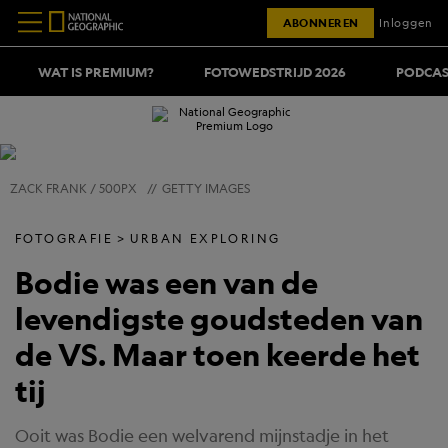
ABONNEREN
Inloggen
WAT IS PREMIUM?
FOTOWEDSTRIJD 2026
PODCAS
ZACK FRANK / 500PX
//
GETTY IMAGES
FOTOGRAFIE
URBAN EXPLORING
Bodie was een van de
levendigste goudsteden van
de VS. Maar toen keerde het
tij
Ooit was Bodie een welvarend mijnstadje in het