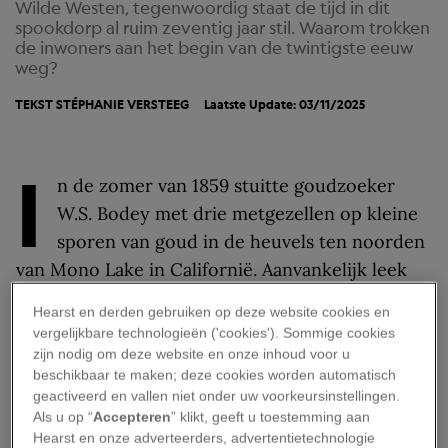
Wilde Westen, tegenwoordig staat de tijd in dit
spookdorp al ruim zeventig jaar stil. Waarom trokken
de inwoners aan het begin van de twintigste eeuw
weg?
TEKST
STÉPHANIE VERSTEEG
Laatste Update: 03/11/2025
I
n de zomer van 1859 stuitte goudzoeker
W.S. Bodey met drie metgezellen op kleine
sporen van goud in de heuvels ten noorden
van Mono Lake in Californië. Aanvankelijk leek
de vondst onbelangrijk – elders lagen de echte
Hearst en derden gebruiken op deze website cookies en
fortuinen. Maar twee decennia later veranderde
vergelijkbare technologieën ('cookies'). Sommige cookies
het stille kampje in een bruisende goudstad.
zijn nodig om deze website en onze inhoud voor u
beschikbaar te maken; deze cookies worden automatisch
Toen de mijnen bij Virginia City en Aurora
geactiveerd en vallen niet onder uw voorkeursinstellingen.
sloten, stroomden duizenden gelukzoekers toe.
Als u op “
Accepteren
” klikt, geeft u toestemming aan
Rond 1880 telde Bodie plots zo’n tienduizend
Hearst en onze adverteerders, advertentietechnologie