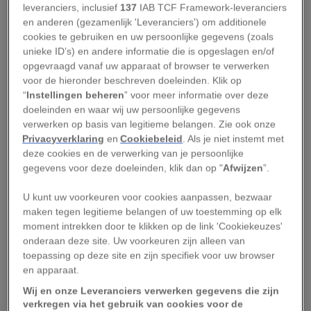
leveranciers, inclusief
137
IAB TCF Framework-leveranciers
inwoners – en stond het bekend als een van de
en anderen (gezamenlijk 'Leveranciers') om additionele
wildste plaatsen van het Westen.
cookies te gebruiken en uw persoonlijke gegevens (zoals
unieke ID’s) en andere informatie die is opgeslagen en/of
Goudkoorts in het Wilde
opgevraagd vanaf uw apparaat of browser te verwerken
voor de hieronder beschreven doeleinden. Klik op
Westen
“
Instellingen beheren
” voor meer informatie over deze
doeleinden en waar wij uw persoonlijke gegevens
verwerken op basis van legitieme belangen. Zie ook onze
De mijnbouwsector bloeide en Bodie
Privacyverklaring
en
Cookiebeleid
. Als je niet instemt met
ontwikkelde zich razendsnel. In het oosten
deze cookies en de verwerking van je persoonlijke
werden mijnen en fabrieken gebouwd, terwijl
gegevens voor deze doeleinden, klik dan op "
Afwijzen
”.
Bodie zelf uitgroeide tot een levendige stad met
U kunt uw voorkeuren voor cookies aanpassen, bezwaar
tientallen saloons, cafés, gokhallen, bordelen en
maken tegen legitieme belangen of uw toestemming op elk
opiumholen. Op het hoogtepunt was de
moment intrekken door te klikken op de link 'Cookiekeuzes'
onderaan deze site. Uw voorkeuren zijn alleen van
hoofdstraat van Bodie meer dan anderhalve
toepassing op deze site en zijn specifiek voor uw browser
kilometer lang.
en apparaat.
Wij en onze Leveranciers verwerken gegevens die zijn
In 1881 werd een spoorlijn aangelegd om hout
verkregen via het gebruik van cookies voor de