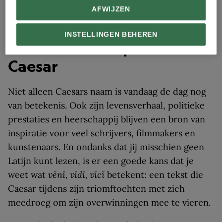
het ronde altaar voor de tempel is alleen de
AFWIJZEN
betonnen kern bewaard gebleven.
INSTELLINGEN BEHEREN
De nalatenschap van
Caesar
Niet alleen Caesars naam is vandaag de dag nog
van betekenis. Ook zijn levensverhaal, politieke
prestaties en heerschappij blijven een bron van
inspiratie voor veel schrijvers, filmmakers en
kunstenaars. En ondanks dat jij misschien geen
Latijn kunt lezen, is er een goede kans dat je
weet wat
vēnī, vīdī, vīcī
betekent: een tekst die
Caesar tijdens zijn triomftochten met zich
meedroeg om zijn overwinningen mee te vieren.