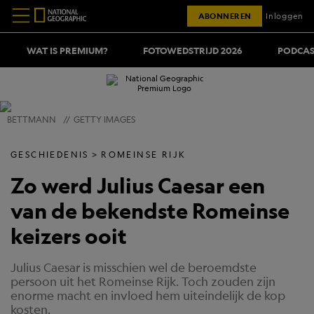
ABONNEREN
Inloggen
WAT IS PREMIUM?
FOTOWEDSTRIJD 2026
PODCAS
BETTMANN
//
GETTY IMAGES
GESCHIEDENIS
ROMEINSE RIJK
Zo werd Julius Caesar een
van de bekendste Romeinse
keizers ooit
Julius Caesar is misschien wel de beroemdste
persoon uit het Romeinse Rijk. Toch zouden zijn
enorme macht en invloed hem uiteindelijk de kop
kosten.