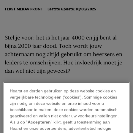
TEKST
MERAV PRONT
Laatste Update: 10/03/2025
Stel je voor: het is het jaar 4000 en jij bent al
bijna 2000 jaar dood. Toch wordt jouw
achternaam nog altijd gebruikt om heersers en
leiders te omschrijven. Hoe invloedrijk moet je
dan wel niet zijn geweest?
Voor Julius Caesar is dit onwerkelijke scenario
Hearst en derden gebruiken op deze website cookies en
realiteit: de woorden ‘keizer’ en ‘tsaar’ hebben
vergelijkbare technologieën ('cookies'). Sommige cookies
we aan zijn naam te danken, die je in het Latijn
zijn nodig om deze website en onze inhoud voor u
uitspreekt als
kaɪsar
. Hoe kon Caesar zo machtig
beschikbaar te maken; deze cookies worden automatisch
geactiveerd en vallen niet onder uw voorkeursinstellingen.
worden? En wat merken we vandaag de dag nog
Als u op “
Accepteren
” klikt, geeft u toestemming aan
van zijn heerschappij?
Hearst en onze adverteerders, advertentietechnologie