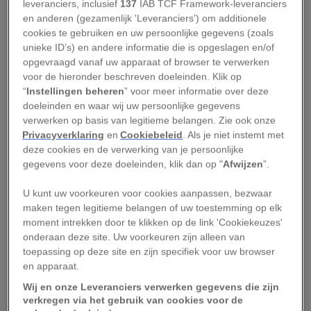
leveranciers, inclusief
137
IAB TCF Framework-leveranciers
Hoe werd Julius Caesar zo
en anderen (gezamenlijk 'Leveranciers') om additionele
cookies te gebruiken en uw persoonlijke gegevens (zoals
machtig?
unieke ID’s) en andere informatie die is opgeslagen en/of
opgevraagd vanaf uw apparaat of browser te verwerken
voor de hieronder beschreven doeleinden. Klik op
Gaius Julius Caesar wordt geboren op 12 of 13 juli
“
Instellingen beheren
” voor meer informatie over deze
in het jaar 100 voor Christus, in een buitenwijk
doeleinden en waar wij uw persoonlijke gegevens
van Rome. Al op jonge leeftijd blijkt Caesar een
verwerken op basis van legitieme belangen. Zie ook onze
Privacyverklaring
en
Cookiebeleid
. Als je niet instemt met
bekwaam redenaar. Regelmatig is hij te vinden op
deze cookies en de verwerking van je persoonlijke
het Forum Romanum in Rome om te luisteren
gegevens voor deze doeleinden, klik dan op "
Afwijzen
”.
naar redevoeringen. Op zijn achttiende gaat
U kunt uw voorkeuren voor cookies aanpassen, bezwaar
Caesar het leger in en op zijn veertigste heeft hij
maken tegen legitieme belangen of uw toestemming op elk
al zeven verschillende politieke functies bekleed:
moment intrekken door te klikken op de link 'Cookiekeuzes'
van
quaestor
tot
propraetor
.
onderaan deze site. Uw voorkeuren zijn alleen van
toepassing op deze site en zijn specifiek voor uw browser
Leestip:
Waren Romeinse keizers echt zo wreed?
en apparaat.
Wij en onze Leveranciers verwerken gegevens die zijn
‘Caesar was een geniaal veldheer,’ zegt
verkregen via het gebruik van cookies voor de