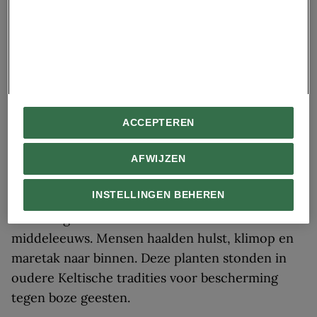
met rode appels die de verboden vrucht
voorstelden. Hoewel de moderne kerstboom met
kerstballen nog eeuwen op zich liet wachten,
wordt deze Paradijsboom als een vroege
voorloper gezien.
ACCEPTEREN
HERITAGE IMAGES
//
GETTY IMAGES
AFWIJZEN
Een negentiende-eeuwse illustratie van het binnenhalen van de joelblok:
een groot stuk hout dat tijdens midwinterfeesten dagenlang bleef
branden als symbool van licht en bescherming.
INSTELLINGEN BEHEREN
Ook het gebruik om huizen te versieren is al
middeleeuws. Mensen haalden hulst, klimop en
maretak naar binnen. Deze planten stonden in
oudere Keltische tradities voor bescherming
tegen boze geesten.