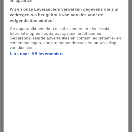
en apparaat.
Een mengeling van
Wij en onze Leveranciers verwerken gegevens die zijn
verkregen via het gebruik van cookies voor de
culturen
volgende doeleinden:
De apparaatkenmerken actief scannen ter identificatie.
Informatie op een apparaat opslaan en/of openen.
De tradities uit het joelfeest hadden later veel
Gepersonaliseerde advertenties en content, advertentie- en
contentmetingen, doelgroepenonderzoek en ontwikkeling
invloed op de christelijke winterfeesten. Vanaf
van diensten.
de derde eeuw herdachten christenen al de
Link naar IAB leveranciers
komst van Christus, maar nog niet op 25
december zoals wij dat nu doen. Hoewel we deze
dag tegenwoordig met de geboorte van Jezus
verbinden, staat die datum nergens in de Bijbel
vastgelegd. Wat wél al vroeg werd gevierd, was
de ‘verschijning’ van Jezus op 6 januari, tijdens
Driekoningen.
Wil je niets missen van onze verhalen?
Volg
National Geographic op Google Discover
en zie