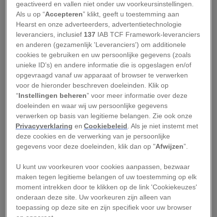
geactiveerd en vallen niet onder uw voorkeursinstellingen.
De tradities rondom het hedendaagse kerstfeest
Als u op “
Accepteren
” klikt, geeft u toestemming aan
zijn niet plotseling ontstaan, maar kennen een
Hearst en onze adverteerders, advertentietechnologie
leveranciers, inclusief
137
IAB TCF Framework-leveranciers
lange aanloop. Duizenden jaren geleden vierden
en anderen (gezamenlijk 'Leveranciers') om additionele
Germaanse
en Scandinavische culturen al een
cookies te gebruiken en uw persoonlijke gegevens (zoals
jaarlijkse midwinterperiode die bekendstaat als
unieke ID’s) en andere informatie die is opgeslagen en/of
opgevraagd vanaf uw apparaat of browser te verwerken
het joelfeest.
voor de hieronder beschreven doeleinden. Klik op
“
Instellingen beheren
” voor meer informatie over deze
Het joelfeest viel rond de
winterzonnewende
,
doeleinden en waar wij uw persoonlijke gegevens
ongeveer op 21 december. Met grote vuren en
verwerken op basis van legitieme belangen. Zie ook onze
uitbundige maaltijden werd gevierd dat de
Privacyverklaring
en
Cookiebeleid
. Als je niet instemt met
deze cookies en de verwerking van je persoonlijke
donkerste dag achter de rug was en het licht zou
gegevens voor deze doeleinden, klik dan op "
Afwijzen
”.
terugkeren. Deze periode duurde twaalf dagen,
waarin eten, drinken en samen zijn centraal
U kunt uw voorkeuren voor cookies aanpassen, bezwaar
maken tegen legitieme belangen of uw toestemming op elk
stonden. Het werd gezien als een belangrijke
moment intrekken door te klikken op de link 'Cookiekeuzes'
traditie ter voorbereiding op de winter, wanneer
onderaan deze site. Uw voorkeuren zijn alleen van
voedsel schaars werd.
toepassing op deze site en zijn specifiek voor uw browser