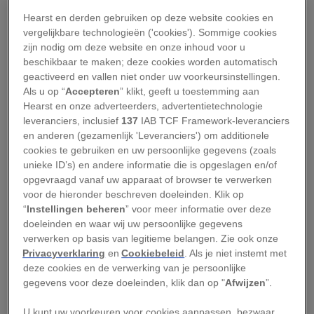
dat voor elkaar?
Hearst en derden gebruiken op deze website cookies en
vergelijkbare technologieën ('cookies'). Sommige cookies
zijn nodig om deze website en onze inhoud voor u
Van kolen en stadsgas naar
beschikbaar te maken; deze cookies worden automatisch
aardgas
geactiveerd en vallen niet onder uw voorkeursinstellingen.
Als u op “
Accepteren
” klikt, geeft u toestemming aan
Hearst en onze adverteerders, advertentietechnologie
Nog geen decennium na de vondst verwarmde
leveranciers, inclusief
137
IAB TCF Framework-leveranciers
en kookte vrijwel het hele land op aardgas. Die
en anderen (gezamenlijk 'Leveranciers') om additionele
cookies te gebruiken en uw persoonlijke gegevens (zoals
omschakeling ging niet alleen razendsnel, maar
unieke ID’s) en andere informatie die is opgeslagen en/of
was ook een ongekend staaltje ingenieurskunst.
opgevraagd vanaf uw apparaat of browser te verwerken
Duizenden kilometers aan pijpleidingen
voor de hieronder beschreven doeleinden. Klik op
“
Instellingen beheren
” voor meer informatie over deze
verdwenen onder de grond.
doeleinden en waar wij uw persoonlijke gegevens
verwerken op basis van legitieme belangen. Zie ook onze
Kolen, stadsgas en aardolie, dat waren tot eind
Privacyverklaring
en
Cookiebeleid
. Als je niet instemt met
jaren zestig de belangrijkste energiebronnen om
deze cookies en de verwerking van je persoonlijke
gegevens voor deze doeleinden, klik dan op "
Afwijzen
”.
de Nederlandse huizen mee te verwarmen.
Stadsgas werd verkregen uit steenkool en via
U kunt uw voorkeuren voor cookies aanpassen, bezwaar