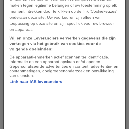
ondergrondse leidingen naar de huizen
maken tegen legitieme belangen of uw toestemming op elk
moment intrekken door te klikken op de link 'Cookiekeuzes'
getransporteerd. Helemaal nieuw waren
onderaan deze site. Uw voorkeuren zijn alleen van
gasleidingen dus niet, maar de aansluitingen
toepassing op deze site en zijn specifiek voor uw browser
moesten wel worden omgebouwd om het
en apparaat.
Slochterse aardgas aan te kunnen.
Wij en onze Leveranciers verwerken gegevens die zijn
verkregen via het gebruik van cookies voor de
volgende doeleinden:
Wil je niets missen van onze verhalen?
Volg
National Geographic op Google Discover
en zie
De apparaatkenmerken actief scannen ter identificatie.
Informatie op een apparaat opslaan en/of openen.
onze verhalen vaker terug in je Google-feed!
Gepersonaliseerde advertenties en content, advertentie- en
contentmetingen, doelgroepenonderzoek en ontwikkeling
van diensten.
Daarnaast moest er zesduizend kilometer aan
Link naar IAB leveranciers
nieuwe ondergrondse gasleidingen worden
aangelegd. Dat was een flinke uitdaging in de
drassige Nederlandse grond. Het
Algemeen
Handelsblad
vatte het probleem in november
1963 als volgt samen: te zware leidingen zouden
wegzinken, maar ze mochten ook niet gaan