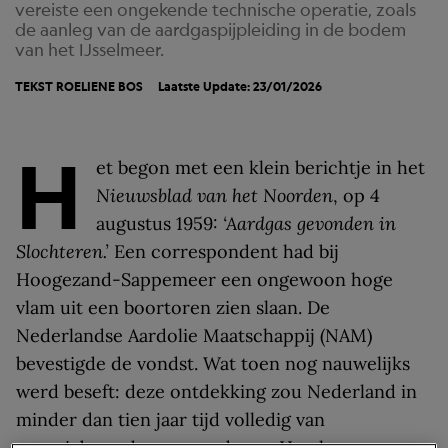
vereiste een ongekende technische operatie, zoals
de aanleg van de aardgaspijpleiding in de bodem
van het IJsselmeer.
TEKST
ROELIENE BOS
Laatste Update: 23/01/2026
H
et begon met een klein berichtje in het
Nieuwsblad van het Noorden
, op 4
augustus 1959:
‘Aardgas gevonden in
Slochteren.’
Een correspondent had bij
Hoogezand-Sappemeer een ongewoon hoge
vlam uit een boortoren zien slaan. De
Nederlandse Aardolie Maatschappij (NAM)
bevestigde de vondst. Wat toen nog nauwelijks
werd beseft: deze ontdekking zou Nederland in
minder dan tien jaar tijd volledig van
energiebron doen veranderen. Hoe kreeg men