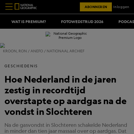
ABONNEREN
Inloggen
WAT IS PREMIUM?
FOTOWEDSTRIJD 2026
PODCAS
KROON, RON / ANEFO / NATIONAAL ARCHIEF
GESCHIEDENIS
Hoe Nederland in de jaren
zestig in recordtijd
overstapte op aardgas na de
vondst in Slochteren
Na de gasvondst in Slochteren schakelde Nederland
in minder dan tien jaar massaal over op aardgas. Dat