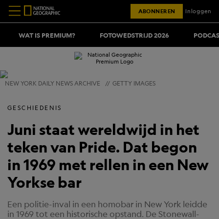
ABONNEREN
Inloggen
WAT IS PREMIUM?
FOTOWEDSTRIJD 2026
PODCAS
NEW YORK DAILY NEWS ARCHIVE
//
GETTY IMAGES
GESCHIEDENIS
Juni staat wereldwijd in het
teken van Pride. Dat begon
in 1969 met rellen in een New
Yorkse bar
Een politie-inval in een homobar in New York leidde
in 1969 tot een historische opstand. De Stonewall-