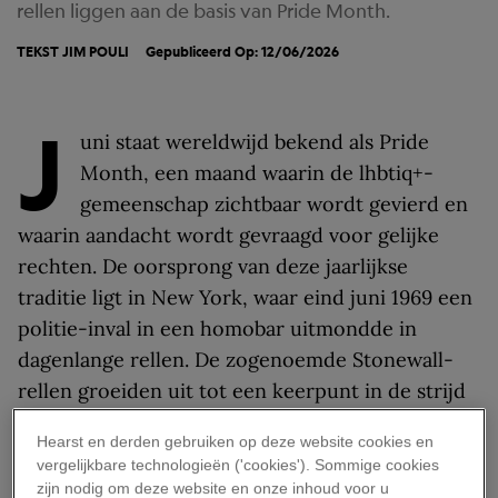
rellen liggen aan de basis van Pride Month.
TEKST
JIM POULI
Gepubliceerd Op: 12/06/2026
J
uni staat wereldwijd bekend als Pride
Month, een maand waarin de lhbtiq+-
gemeenschap zichtbaar wordt gevierd en
waarin aandacht wordt gevraagd voor gelijke
rechten. De oorsprong van deze jaarlijkse
traditie ligt in New York, waar eind juni 1969 een
politie-inval in een homobar uitmondde in
dagenlange rellen. De zogenoemde Stonewall-
rellen groeiden uit tot een keerpunt in de strijd
voor lhbtiq+-rechten en vormden de basis voor
Hearst en derden gebruiken op deze website cookies en
de eerste Pride-optochten.
vergelijkbare technologieën ('cookies'). Sommige cookies
zijn nodig om deze website en onze inhoud voor u