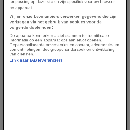
controleerden identiteitsbewijzen, verrichtten
toepassing op deze site en zijn specifiek voor uw browser
en apparaat.
arrestaties en vielen bezoekers lastig.
Wij en onze Leveranciers verwerken gegevens die zijn
verkregen via het gebruik van cookies voor de
volgende doeleinden:
MEER VERHALEN OVER OPSTAND
De apparaatkenmerken actief scannen ter identificatie.
Informatie op een apparaat opslaan en/of openen.
De vergeten strijd van de dienstboden
Gepersonaliseerde advertenties en content, advertentie- en
rond 1900
contentmetingen, doelgroepenonderzoek en ontwikkeling
van diensten.
Link naar IAB leveranciers
Zo verliep de strijd om het
vrouwenkiesrecht
Vooral mensen die kleding droegen die niet
overeenkwam met de traditionele verwachtingen
van hun geslacht liepen risico om te worden
aangehouden.
De inval in de Stonewall