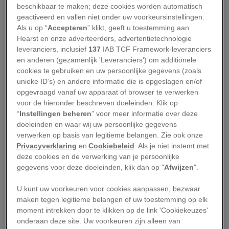
Een moeilijke tijd voor
beschikbaar te maken; deze cookies worden automatisch
geactiveerd en vallen niet onder uw voorkeursinstellingen.
lhbtiq+-Amerikanen
Als u op “
Accepteren
” klikt, geeft u toestemming aan
Hearst en onze adverteerders, advertentietechnologie
leveranciers, inclusief
137
IAB TCF Framework-leveranciers
In de jaren zestig werden homoseksuele en
en anderen (gezamenlijk 'Leveranciers') om additionele
transgender personen in de Verenigde Staten
cookies te gebruiken en uw persoonlijke gegevens (zoals
regelmatig geconfronteerd met discriminatie.
unieke ID’s) en andere informatie die is opgeslagen en/of
opgevraagd vanaf uw apparaat of browser te verwerken
Veel staten hadden wetten die homoseksuele
voor de hieronder beschreven doeleinden. Klik op
relaties strafbaar stelden en lhbtiq+-personen
“
Instellingen beheren
” voor meer informatie over deze
konden hun baan verliezen wanneer hun
doeleinden en waar wij uw persoonlijke gegevens
verwerken op basis van legitieme belangen. Zie ook onze
geaardheid bekend werd. Ook homobars werden
Privacyverklaring
en
Cookiebeleid
. Als je niet instemt met
voortdurend in de gaten gehouden.
deze cookies en de verwerking van je persoonlijke
gegevens voor deze doeleinden, klik dan op "
Afwijzen
”.
Voor veel bezoekers waren deze bars een van de
weinige plekken waar zij zichzelf konden zijn.
U kunt uw voorkeuren voor cookies aanpassen, bezwaar
maken tegen legitieme belangen of uw toestemming op elk
Maar door constante politie-invallen groeide
moment intrekken door te klikken op de link 'Cookiekeuzes'
ook hier een gevoel van onveiligheid. Agenten
onderaan deze site. Uw voorkeuren zijn alleen van