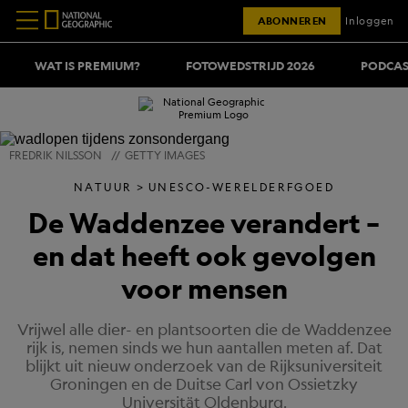
ABONNEREN
Inloggen
WAT IS PREMIUM?
FOTOWEDSTRIJD 2026
PODCAS
FREDRIK NILSSON
//
GETTY IMAGES
NATUUR
UNESCO-WERELDERFGOED
De Waddenzee verandert –
en dat heeft ook gevolgen
voor mensen
Vrijwel alle dier- en plantsoorten die de Waddenzee
rijk is, nemen sinds we hun aantallen meten af. Dat
blijkt uit nieuw onderzoek van de Rijksuniversiteit
Groningen en de Duitse Carl von Ossietzky
Universität Oldenburg.