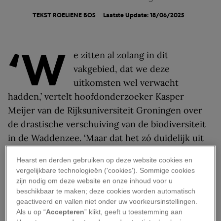
TEKST
ROELIENE BOS
Laatste Update: 18/06/2025
‘W
e zitten al zolang in dit
vakgebied, dat we deze
uitkomsten wel verwacht
hadden,’ vertelt hoofdonderzoeker Kasper
Meijer van de Rijksuniversiteit Groningen over
de drastische verschuiving van de biodiversiteit
in de Waddenzee. ‘Maar dat het zó duidelijk uit
de data zou blijken, dat was wel een verrassing.’
Hearst en derden gebruiken op deze website cookies en
vergelijkbare technologieën ('cookies'). Sommige cookies
Voedselketen in
zijn nodig om deze website en onze inhoud voor u
Waddenzee verandert
beschikbaar te maken; deze cookies worden automatisch
geactiveerd en vallen niet onder uw voorkeursinstellingen.
Als u op “
Accepteren
” klikt, geeft u toestemming aan
Eerdere onderzoeken naar de Waddenzee