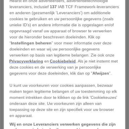
Hearst en onze adverteerders, advertentietechnologie
leveranciers, inclusief
137
IAB TCF Framework-leveranciers
richtten zich vaak op specifieke soorten, en niet
en anderen (gezamenlijk 'Leveranciers') om additionele
op de Waddenzee als geheel. Dat maakt het
cookies te gebruiken en uw persoonlijke gegevens (zoals
onderzoek van Meijer en zijn collega’s zo uniek.
unieke ID’s) en andere informatie die is opgeslagen en/of
opgevraagd vanaf uw apparaat of browser te verwerken
Zij keken naar bestaande datasets, om zo van
voor de hieronder beschreven doeleinden. Klik op
ruim drieduizend populaties in de gehele
“
Instellingen beheren
” voor meer informatie over deze
Waddenzee te analyseren of ze floreren of juist
doeleinden en waar wij uw persoonlijke gegevens
verwerken op basis van legitieme belangen. Zie ook onze
in aantal afnemen.
Privacyverklaring
en
Cookiebeleid
. Als je niet instemt met
deze cookies en de verwerking van je persoonlijke
Leestip:
Deze 5 bijzondere dieren kun je spotten
gegevens voor deze doeleinden, klik dan op "
Afwijzen
”.
in de Waddenzee
U kunt uw voorkeuren voor cookies aanpassen, bezwaar
Het resultaat van het onderzoek was zoals
maken tegen legitieme belangen of uw toestemming op elk
moment intrekken door te klikken op de link 'Cookiekeuzes'
gezegd zorgwekkend. In zowel de Nederlandse,
onderaan deze site. Uw voorkeuren zijn alleen van
Duitse als Deense Waddenzee zijn er meer
toepassing op deze site en zijn specifiek voor uw browser
soorten te vinden die afnemen dan toenemen.
en apparaat.
Bijna een kwart van alle populaties laat een
Wij en onze Leveranciers verwerken gegevens die zijn