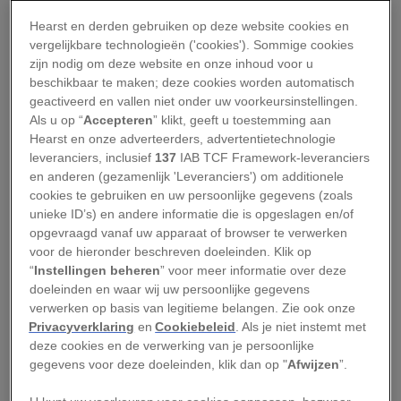
hun beurt weer grotere zeedieren aan, zoals
Hearst en derden gebruiken op deze website cookies en
roggen, haaien, bruinvissen en zeehonden.
vergelijkbare technologieën ('cookies'). Sommige cookies
zijn nodig om deze website en onze inhoud voor u
Gelukkig maken de
oesters in de Noordzee weer
beschikbaar te maken; deze cookies worden automatisch
een comeback
, dankzij de bouw van windparken.
geactiveerd en vallen niet onder uw voorkeursinstellingen.
En dat is niet het enige voordeel van
Als u op “
Accepteren
” klikt, geeft u toestemming aan
Hearst en onze adverteerders, advertentietechnologie
windturbines voor de biodiversiteit. Hoe zit dat?
leveranciers, inclusief
137
IAB TCF Framework-leveranciers
en anderen (gezamenlijk 'Leveranciers') om additionele
Biodiversiteit verandert
cookies te gebruiken en uw persoonlijke gegevens (zoals
unieke ID’s) en andere informatie die is opgeslagen en/of
opgevraagd vanaf uw apparaat of browser te verwerken
Onderzoeker Jeroen Hubert van Wageningen
voor de hieronder beschreven doeleinden. Klik op
University & Research promoveerde op het
“
Instellingen beheren
” voor meer informatie over deze
effect van geluidstrillingen op zeedieren in de
doeleinden en waar wij uw persoonlijke gegevens
verwerken op basis van legitieme belangen. Zie ook onze
Noordzee. Daarnaast richt zijn onderzoek zich
Privacyverklaring
en
Cookiebeleid
. Als je niet instemt met
op de gevolgen van windparken op verschillende
deze cookies en de verwerking van je persoonlijke
zeedieren, zoals bruinvissen, haringen en
gegevens voor deze doeleinden, klik dan op "
Afwijzen
”.
makreel.