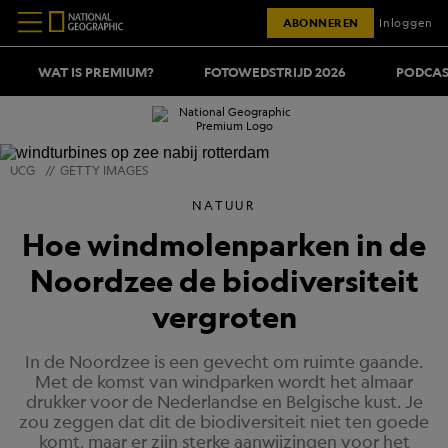
ABONNEREN
Inloggen
WAT IS PREMIUM?
FOTOWEDSTRIJD 2026
PODCAS
UCG
//
GETTY IMAGES
NATUUR
Hoe windmolenparken in de
Noordzee de biodiversiteit
vergroten
In de Noordzee is een gevecht om ruimte gaande.
Met de komst van windparken wordt het almaar
drukker voor de Nederlandse en Belgische kust. Je
zou zeggen dat dit de biodiversiteit niet ten goede
komt, maar er zijn sterke aanwijzingen voor het