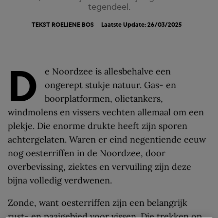
tegendeel.
TEKST
ROELIENE BOS
Laatste Update: 26/03/2025
D
e Noordzee is allesbehalve een
ongerept stukje natuur. Gas- en
boorplatformen, olietankers,
windmolens en vissers vechten allemaal om een
plekje. Die enorme drukte heeft zijn sporen
achtergelaten. Waren er eind negentiende eeuw
nog oesterriffen in de Noordzee, door
overbevissing, ziektes en vervuiling zijn deze
bijna volledig verdwenen.
Zonde, want oesterriffen zijn een belangrijk
rust- en paaigebied voor vissen. Die trekken op