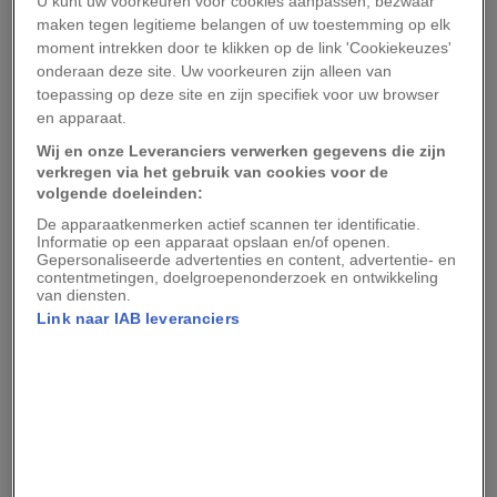
U kunt uw voorkeuren voor cookies aanpassen, bezwaar
maken tegen legitieme belangen of uw toestemming op elk
‘Natuurlijk is het zo dat wanneer je een habitat
moment intrekken door te klikken op de link 'Cookiekeuzes'
verandert, bijvoorbeeld door een windpark te
onderaan deze site. Uw voorkeuren zijn alleen van
plaatsen, dat gevolgen heeft voor de
toepassing op deze site en zijn specifiek voor uw browser
en apparaat.
biodiversiteit,’ vertelt Hubert. ‘Dieren die eerst
Wij en onze Leveranciers verwerken gegevens die zijn
floreerden, kunnen in aantallen afnemen, terwijl
verkregen via het gebruik van cookies voor de
andere soorten juist tot bloei komen.’
volgende doeleinden:
De apparaatkenmerken actief scannen ter identificatie.
Kabeljauw en kreeftjes
Informatie op een apparaat opslaan en/of openen.
Gepersonaliseerde advertenties en content, advertentie- en
contentmetingen, doelgroepenonderzoek en ontwikkeling
van diensten.
Hubert ziet vooral voorbeelden van dieren die
Link naar IAB leveranciers
het sinds de komst van een windpark beter
deden dan voorheen. ‘Ik heb met een groep
wetenschappers bruinvissen gemonitord en we
zagen ze meer in operationele windparken dan
daarbuiten,’ aldus Hubert. Ook vissen als de
kabeljauw en steenbolk hangen veel rond bij