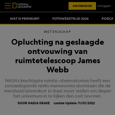
ABONNEREN
Inloggen
WAT IS PREMIUM?
FOTOWEDSTRIJD 2026
PODCAS
WETENSCHAP
Opluchting na geslaagde
ontvouwing van
ruimtetelescoop James
Webb
NASA’s krachtigste ruimte-observatorium heeft een
zenuwslopende reeks manoeuvres doorstaan die de
mensheid binnenkort in staat moet stellen om dieper
het universum in te kijken dan ooit tevoren.
DOOR NADIA DRAKE
Laatste Update: 11/01/2022