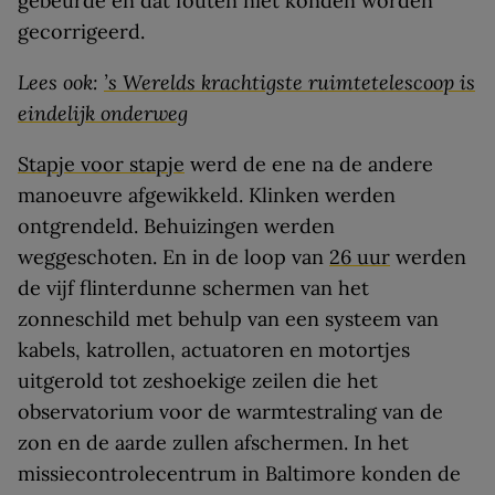
gebeurde en dat fouten niet konden worden
gecorrigeerd.
Lees ook:
’s Werelds krachtigste ruimtetelescoop is
eindelijk onderweg
Stapje voor stapje
werd de ene na de andere
manoeuvre afgewikkeld. Klinken werden
ontgrendeld. Behuizingen werden
weggeschoten. En in de loop van
26 uur
werden
de vijf flinterdunne schermen van het
zonneschild met behulp van een systeem van
kabels, katrollen, actuatoren en motortjes
uitgerold tot zeshoekige zeilen die het
observatorium voor de warmtestraling van de
zon en de aarde zullen afschermen. In het
missiecontrolecentrum in Baltimore konden de