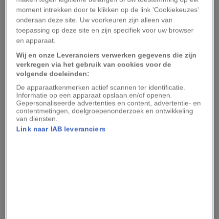
beelden op te vangen van objecten die meer dan
moment intrekken door te klikken op de link 'Cookiekeuzes'
onderaan deze site. Uw voorkeuren zijn alleen van
dertien miljard geleden zijn ontstaan. De
toepassing op deze site en zijn specifiek voor uw browser
uiteindelijke missie van het observatorium is het
en apparaat.
vertellen van het verhaal van het universum
,
Wij en onze Leveranciers verwerken gegevens die zijn
waarbij het zó ver de ruimte in zal turen en
verkregen via het gebruik van cookies voor de
volgende doeleinden:
daarmee terug in de tijd zal kijken dat het de
De apparaatkenmerken actief scannen ter identificatie.
peuterjaren van de kosmos kan bestuderen, het
Informatie op een apparaat opslaan en/of openen.
Gepersonaliseerde advertenties en content, advertentie- en
ziedende domein van straling en chaos waaruit
contentmetingen, doelgroepenonderzoek en ontwikkeling
op een of ander wijze alle sterren,
van diensten.
Link naar IAB leveranciers
sterrenstelsels, planeten (en mensen) zijn
voortgekomen.
Over twee weken zal de telescoop arriveren op
zijn eindbestemming, een locatie in de ruimte
die wordt aangeduid als het Lagrange-punt L2,
viermaal verder van de aarde dan de maan. En