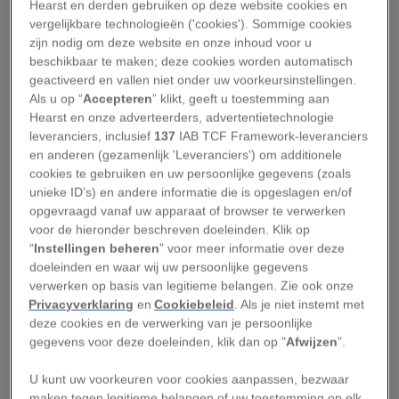
Hearst en derden gebruiken op deze website cookies en
primaire spiegel van de ruimtetelescoop
vergelijkbare technologieën ('cookies'). Sommige cookies
eindelijk helemaal uitgeklapt, wat betekende dat
zijn nodig om deze website en onze inhoud voor u
de zo belangrijke fase
waarin het instrument
beschikbaar te maken; deze cookies worden automatisch
geactiveerd en vallen niet onder uw voorkeursinstellingen.
zichzelf volledig ontvouwt, met succes was
Als u op “
Accepteren
” klikt, geeft u toestemming aan
afgesloten
.
Hearst en onze adverteerders, advertentietechnologie
leveranciers, inclusief
137
IAB TCF Framework-leveranciers
Lees ook:
Ruimtetelescoop ‘James Webb’ zal
en anderen (gezamenlijk 'Leveranciers') om additionele
cookies te gebruiken en uw persoonlijke gegevens (zoals
revolutie teweegbrengen in onze kennis over
unieke ID’s) en andere informatie die is opgeslagen en/of
exoplaneten
opgevraagd vanaf uw apparaat of browser te verwerken
voor de hieronder beschreven doeleinden. Klik op
In de komende circa vijf maanden zullen
“
Instellingen beheren
” voor meer informatie over deze
meerdere teams het observatorium verder
doeleinden en waar wij uw persoonlijke gegevens
verwerken op basis van legitieme belangen. Zie ook onze
testen en kalibreren om het gereed te maken
Privacyverklaring
en
Cookiebeleid
. Als je niet instemt met
voor zijn eerste wetenschappelijke observaties.
deze cookies en de verwerking van je persoonlijke
Als de James Webb eenmaal volledig in gebruik is
gegevens voor deze doeleinden, klik dan op "
Afwijzen
”.
genomen, zal hij in staat zijn het universum in
U kunt uw voorkeuren voor cookies aanpassen, bezwaar
zijn kosmische reikwijdte te onderzoeken en
maken tegen legitieme belangen of uw toestemming op elk