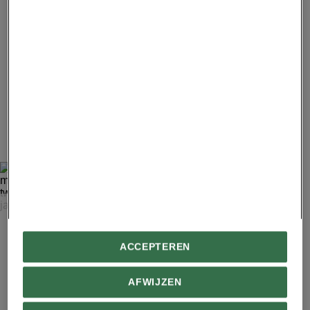
voordat ze zelfstandig gaan leven.
Advertentie - Lees hieronder verder
7
FOTO: NORBERT ROSING
IJsbeervrouwtjes hebben een groot plichtsbesef. Ze
werpen meestal twee welpen tegelijkertijd, die vervolgens
ACCEPTEREN
meer dan twee jaar bij hun moeder blijven totdat ze
zelfstandig kunnen jagen en overleven.
AFWIJZEN