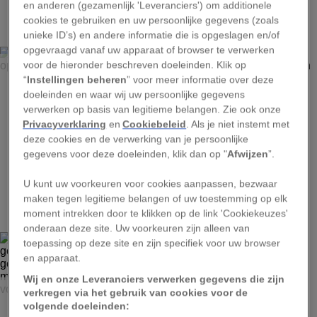
1
en anderen (gezamenlijk 'Leveranciers') om additionele
cookies te gebruiken en uw persoonlijke gegevens (zoals
unieke ID’s) en andere informatie die is opgeslagen en/of
opgevraagd vanaf uw apparaat of browser te verwerken
FOTO: NORBERT ROSING
voor de hieronder beschreven doeleinden. Klik op
“
Instellingen beheren
” voor meer informatie over deze
Een babyzadelrob rust op het poolijs. Zijn moeder kan
doeleinden en waar wij uw persoonlijke gegevens
hem op basis van zijn geur onderscheiden van honderden
verwerken op basis van legitieme belangen. Zie ook onze
anderen.
Privacyverklaring
en
Cookiebeleid
. Als je niet instemt met
deze cookies en de verwerking van je persoonlijke
gegevens voor deze doeleinden, klik dan op "
Afwijzen
”.
U kunt uw voorkeuren voor cookies aanpassen, bezwaar
2
maken tegen legitieme belangen of uw toestemming op elk
moment intrekken door te klikken op de link 'Cookiekeuzes'
onderaan deze site. Uw voorkeuren zijn alleen van
toepassing op deze site en zijn specifiek voor uw browser
en apparaat.
Wij en onze Leveranciers verwerken gegevens die zijn
FOTO: WILLIAM ALBERT ALLARD
verkregen via het gebruik van cookies voor de
volgende doeleinden:
Babyolifanten zijn al groot bij hun geboorte: ze worden