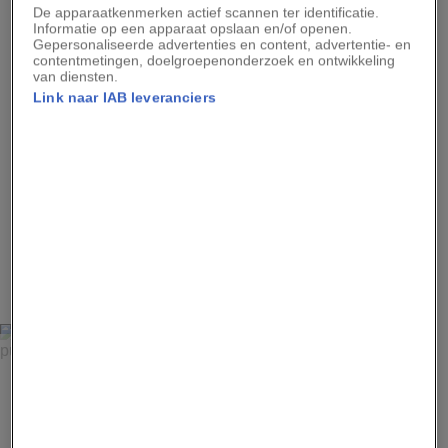
geboren met een lengte van ongeveer een meter en een
De apparaatkenmerken actief scannen ter identificatie.
gewicht van zo'n 91 kilo. Ze drinken twee tot drie jaar bij
Informatie op een apparaat opslaan en/of openen.
hun moeder en zijn na 9 jaar (mannetjes) of 15 jaar
Gepersonaliseerde advertenties en content, advertentie- en
(vrouwtjes) volwassen.
contentmetingen, doelgroepenonderzoek en ontwikkeling
van diensten.
Link naar IAB leveranciers
Advertentie - Lees hieronder verder
3
FOTO: NORBERT ROSING
Lynxen staan bekend om de zwarte bontpluimpjes op de
punten van hun oren.