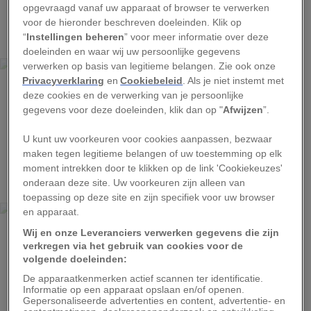
opgevraagd vanaf uw apparaat of browser te verwerken
1
voor de hieronder beschreven doeleinden. Klik op
“
Instellingen beheren
” voor meer informatie over deze
doeleinden en waar wij uw persoonlijke gegevens
HERBERT G. PONTING, NATIONAL GEOGRAPHIC CREATIVE
verwerken op basis van legitieme belangen. Zie ook onze
Privacyverklaring
en
Cookiebeleid
. Als je niet instemt met
Foto van een grote ijsberg in de verte.
deze cookies en de verwerking van je persoonlijke
gegevens voor deze doeleinden, klik dan op "
Afwijzen
”.
U kunt uw voorkeuren voor cookies aanpassen, bezwaar
maken tegen legitieme belangen of uw toestemming op elk
2
moment intrekken door te klikken op de link 'Cookiekeuzes'
onderaan deze site. Uw voorkeuren zijn alleen van
toepassing op deze site en zijn specifiek voor uw browser
HERBERT G. PONTING, NATIONAL GEOGRAPHIC CREATIVE
en apparaat.
Het schip Terra Nova ligt vast in het ijs.
Wij en onze Leveranciers verwerken gegevens die zijn
verkregen via het gebruik van cookies voor de
volgende doeleinden:
De apparaatkenmerken actief scannen ter identificatie.
Advertentie - Lees hieronder verder
Informatie op een apparaat opslaan en/of openen.
Gepersonaliseerde advertenties en content, advertentie- en