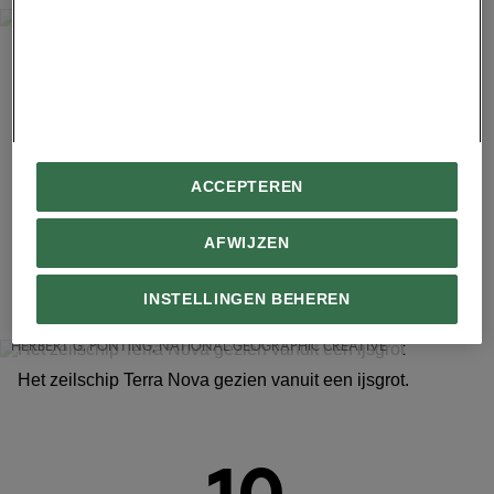
HERBERT G. PONTING, NATIONAL GEOGRAPHIC CREATIVE
Een groep pinguïns in de Antarctische sneeuw.
Advertentie - Lees hieronder verder
ACCEPTEREN
AFWIJZEN
9
INSTELLINGEN BEHEREN
HERBERT G. PONTING, NATIONAL GEOGRAPHIC CREATIVE
Het zeilschip Terra Nova gezien vanuit een ijsgrot.
10