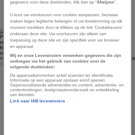
gegevens voor deze doeleinden, klik dan op "
Afwijzen
”.
2
U kunt uw voorkeuren voor cookies aanpassen, bezwaar
maken tegen legitieme belangen of uw toestemming op elk
moment intrekken door te klikken op de link 'Cookiekeuzes'
onderaan deze site. Uw voorkeuren zijn alleen van
toepassing op deze site en zijn specifiek voor uw browser
en apparaat.
Wij en onze Leveranciers verwerken gegevens die zijn
verkregen via het gebruik van cookies voor de
O. LOUIS MAZZATENTA
volgende doeleinden:
In het Institute of Vertebrate Paleontology and
De apparaatkenmerken actief scannen ter identificatie.
Paleoanthropology in Beijing vallen deze vier vrouwen in
Informatie op een apparaat opslaan en/of openen.
het niet bij het 5,70 meter lange en tweehonderd miljoen
Gepersonaliseerde advertenties en content, advertentie- en
jaar oude fossiel van een ichtyosaurus uit zuidelijk China.
contentmetingen, doelgroepenonderzoek en ontwikkeling
Hoewel de naam ‘ichtyosaurus’ Grieks is voor
van diensten.
‘vishagedis’, was de ichtyosaurus geen vis maar een
Link naar IAB leveranciers
reptiel dat in de oceaan van het Mesozoïcum rondzwom.