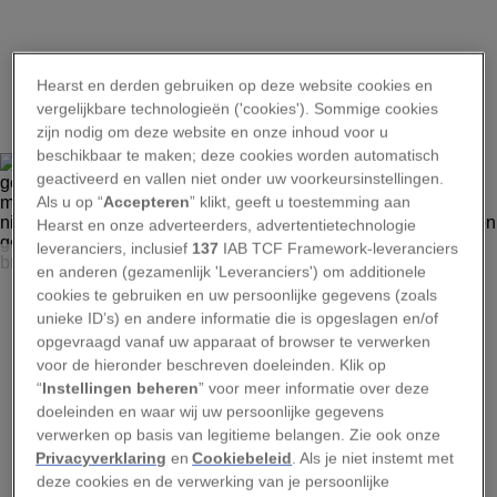
1
Hearst en derden gebruiken op deze website cookies en
vergelijkbare technologieën ('cookies'). Sommige cookies
zijn nodig om deze website en onze inhoud voor u
beschikbaar te maken; deze cookies worden automatisch
geactiveerd en vallen niet onder uw voorkeursinstellingen.
Als u op “
Accepteren
” klikt, geeft u toestemming aan
Hearst en onze adverteerders, advertentietechnologie
leveranciers, inclusief
137
IAB TCF Framework-leveranciers
<P>ARTWORK BY PUBLIPHOTO/PHOTO RESEARCHERS INC.</P>
en anderen (gezamenlijk 'Leveranciers') om additionele
Het tijdperk van de Jura (199,6 miljoen tot 145,5 miljoen
cookies te gebruiken en uw persoonlijke gegevens (zoals
jaar geleden) werd gekenmerkt door een warm en vochtig
unieke ID’s) en andere informatie die is opgeslagen en/of
klimaat met weelderige vegetatie en een enorm rijke
opgevraagd vanaf uw apparaat of browser te verwerken
fauna. Veel nieuwe dinosauriërsoorten ontwikkelden zich
voor de hieronder beschreven doeleinden. Klik op
in deze periode en gedijden in grote aantallen, waaronder
“
Instellingen beheren
” voor meer informatie over deze
stegosaurussen, brachiosaurussen, allosaurussen en
doeleinden en waar wij uw persoonlijke gegevens
talloze andere.
verwerken op basis van legitieme belangen. Zie ook onze
Privacyverklaring
en
Cookiebeleid
. Als je niet instemt met
deze cookies en de verwerking van je persoonlijke