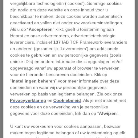
vergelijkbare technologieën ('cookies'). Sommige cookies
Everest onderwerp van aanzienlijke
zijn nodig om deze website en onze inhoud voor u
controverses. In de loop der jaren hebben de
beschikbaar te maken; deze cookies worden automatisch
geactiveerd en vallen niet onder uw voorkeursinstellingen.
vele klimmers en hun begeleiders enorme
Als u op “
Accepteren
” klikt, geeft u toestemming aan
hoeveelheden rommel en afval op de berg
Hearst en onze adverteerders, advertentietechnologie
achtergelaten, hoewel de Nepalese regering en
leveranciers, inclusief
137
IAB TCF Framework-leveranciers
en anderen (gezamenlijk 'Leveranciers') om additionele
privéorganisaties de afgelopen jaren maatregelen
cookies te gebruiken en uw persoonlijke gegevens (zoals
hebben genomen om het gebied rond het
unieke ID’s) en andere informatie die is opgeslagen en/of
basiskamp op te ruimen. Het feit dat dit jaar al elf
opgevraagd vanaf uw apparaat of browser te verwerken
voor de hieronder beschreven doeleinden. Klik op
alpinisten op de berg zijn omgekomen, wordt
“
Instellingen beheren
” voor meer informatie over deze
door critici mede geweten aan het grote aantal
doeleinden en waar wij uw persoonlijke gegevens
vergunningen dat is afgegeven. De grote
verwerken op basis van legitieme belangen. Zie ook onze
Privacyverklaring
en
Cookiebeleid
. Als je niet instemt met
hoeveelheid klimmers die de top willen bereiken
deze cookies en de verwerking van je persoonlijke
en het geringere aantal geschikte weervensters
gegevens voor deze doeleinden, klik dan op "
Afwijzen
”.
hebben tot regelrechte files op de route naar de
U kunt uw voorkeuren voor cookies aanpassen, bezwaar
top geleid.
maken tegen legitieme belangen of uw toestemming op elk