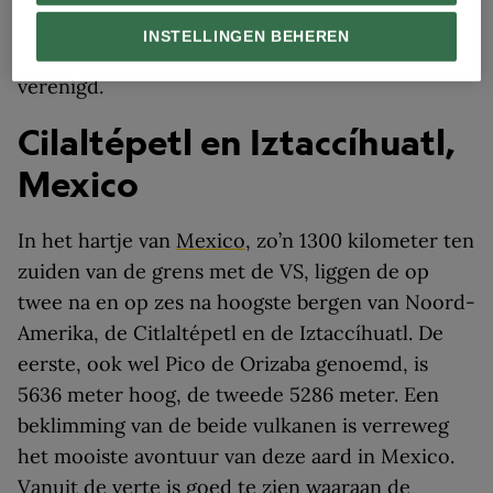
smeltkroes waarin de Turkse, Georgische,
INSTELLINGEN BEHEREN
Azerbeidzjaanse en Russische cultuur is
verenigd.
Cilaltépetl en Iztaccíhuatl,
Mexico
In het hartje van
Mexico
, zo’n 1300 kilometer ten
zuiden van de grens met de VS, liggen de op
twee na en op zes na hoogste bergen van Noord-
Amerika, de Citlaltépetl en de Iztaccíhuatl. De
eerste, ook wel Pico de Orizaba genoemd, is
5636 meter hoog, de tweede 5286 meter. Een
beklimming van de beide vulkanen is verreweg
het mooiste avontuur van deze aard in Mexico.
Vanuit de verte is goed te zien waaraan de