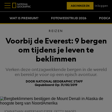
ABONNEREN
Inloggen
WAT IS PREMIUM?
FOTOWEDSTRIJD 2026
PODCAS
REIZEN
Voorbij de Everest: 9 bergen
om tijdens je leven te
beklimmen
Verken deze ontzagwekkende bergen in de wereld
en bereid je voor op een episch avontuur.
DOOR NATIONAL GEOGRAPHIC STAFF
Gepubliceerd Op: 31/05/2019
JOHNATHAN AMPERSAND ESPER, GETTY IMAGES