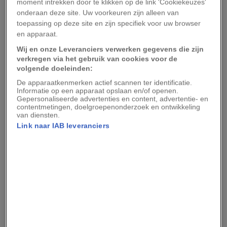
moment intrekken door te klikken op de link 'Cookiekeuzes'
Totdat de omstandigheden op de Mount Everest
onderaan deze site. Uw voorkeuren zijn alleen van
verbeteren, kun je de drukte beter mijden en het
toepassing op deze site en zijn specifiek voor uw browser
en apparaat.
milieu helpen beschermen door je te richten op
Wij en onze Leveranciers verwerken gegevens die zijn
het beklimmen van andere epische bergen en
verkregen via het gebruik van cookies voor de
berggebieden in de wereld. Hieronder volgen
volgende doeleinden:
onze negen favorieten.
De apparaatkenmerken actief scannen ter identificatie.
Informatie op een apparaat opslaan en/of openen.
Gepersonaliseerde advertenties en content, advertentie- en
Hüjten, Mongolië
contentmetingen, doelgroepenonderzoek en ontwikkeling
van diensten.
Link naar IAB leveranciers
In Mongolië is het voor een reiziger niet moeilijk
om onder de indruk te raken van onafzienbare
groene steppen, geharde Kazachse nomaden en
de glooiende landschappen van het
Altajgebergte. Alleen al daardoor is de tocht naar
de berg Hjüten even spectaculair als de
beklimming zelf. De berg ligt in het grensgebied