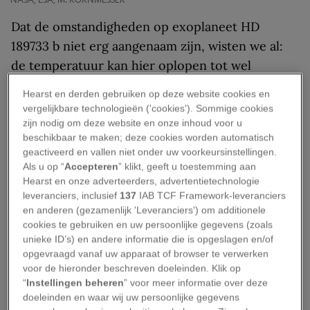
Dat de omstandigheden op exoplaneet HD
189733 b niet erg aangenaam zijn, wisten we al:
de temperatuur kan hier oplopen tot wel
duizend graden Celsius en er valt glas als
Hearst en derden gebruiken op deze website cookies en
neerslag uit de lucht. En dan stinkt het op deze
vergelijkbare technologieën ('cookies'). Sommige cookies
planeet ook nog eens naar rotte eieren.
zijn nodig om deze website en onze inhoud voor u
beschikbaar te maken; deze cookies worden automatisch
Wetenschappers van de Amerikaanse Johns
geactiveerd en vallen niet onder uw voorkeursinstellingen.
Hopkins University ontdekten onlangs dat de
Als u op “
Accepteren
” klikt, geeft u toestemming aan
atmosfeer van deze gasreus waterstofsulfide
Hearst en onze adverteerders, advertentietechnologie
leveranciers, inclusief
137
IAB TCF Framework-leveranciers
bevat. Met een ondraaglijke geur tot gevolg.
en anderen (gezamenlijk 'Leveranciers') om additionele
cookies te gebruiken en uw persoonlijke gegevens (zoals
Gevonden
unieke ID’s) en andere informatie die is opgeslagen en/of
opgevraagd vanaf uw apparaat of browser te verwerken
waterstofsulfide is goed
voor de hieronder beschreven doeleinden. Klik op
nieuws
“
Instellingen beheren
” voor meer informatie over deze
doeleinden en waar wij uw persoonlijke gegevens