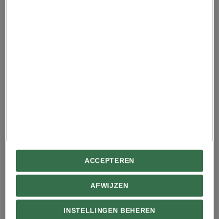
in het onderzoek: het team van Fu gaat
onderzoeken of er nog meer exoplaneten zijn
met dit belangrijke element in hun atmosfeer.
Mogelijk zit daar dan ook een planeet tussen
waar de leefomstandigheden iets milder zijn dan
op de bloedhete HD 189733 b.
Schrijf je ook in voor de gratis nieuwsbrief van
National Geographic
en ontvang de favoriete
verhalen van de redactie
wekelijks
in je mail.
MEER NIEUWS UIT DE RUIMTE?
ACCEPTEREN
James Webb bespeuren superaarde met
atmosfeer
AFWIJZEN
Astronomen ontdekken oudste en
INSTELLINGEN BEHEREN
verste supernova’s