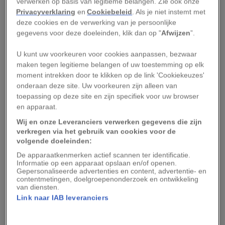
verwerken op basis van legitieme belangen. Zie ook onze
Toch is deze nieuwe ontdekking,
die een
Privacyverklaring
en
Cookiebeleid
. Als je niet instemt met
deze cookies en de verwerking van je persoonlijke
publicatie verdiende in het gerenommeerde
gegevens voor deze doeleinden, klik dan op "
Afwijzen
”.
vakblad
Nature
, goed nieuws voor de
wetenschap. Vooral onderzoekers die zich
U kunt uw voorkeuren voor cookies aanpassen, bezwaar
maken tegen legitieme belangen of uw toestemming op elk
bezighouden met de zoektocht naar buitenaards
moment intrekken door te klikken op de link 'Cookiekeuzes'
leven kijken met interesse naar deze vondst.
onderaan deze site. Uw voorkeuren zijn alleen van
Waarom? Waterstofsulfide, dat ook wel
toepassing op deze site en zijn specifiek voor uw browser
en apparaat.
zwavelwaterstof wordt genoemd, bestaat onder
andere uit zwavel. En dat is interessant, want
Wij en onze Leveranciers verwerken gegevens die zijn
verkregen via het gebruik van cookies voor de
zwavel is een van de bouwstenen van planeten
volgende doeleinden:
én leven.
De apparaatkenmerken actief scannen ter identificatie.
Informatie op een apparaat opslaan en/of openen.
Gepersonaliseerde advertenties en content, advertentie- en
‘Zwavel is een essentieel element voor het
contentmetingen, doelgroepenonderzoek en ontwikkeling
bouwen van complexere moleculen,’
zegt
van diensten.
Link naar IAB leveranciers
astrofysicus Guangwei Fu van de Johns Hopkins
University in een persbericht
. ‘We zullen geen