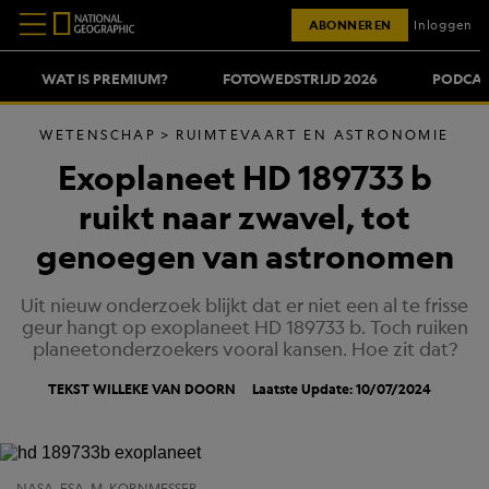
ABONNEREN
Inloggen
WAT IS PREMIUM?
FOTOWEDSTRIJD 2026
PODCAS
WETENSCHAP
RUIMTEVAART EN ASTRONOMIE
Exoplaneet HD 189733 b
ruikt naar zwavel, tot
genoegen van astronomen
Uit nieuw onderzoek blijkt dat er niet een al te frisse
geur hangt op exoplaneet HD 189733 b. Toch ruiken
planeetonderzoekers vooral kansen. Hoe zit dat?
TEKST
WILLEKE VAN DOORN
Laatste Update: 10/07/2024
NASA, ESA, M. KORNMESSER