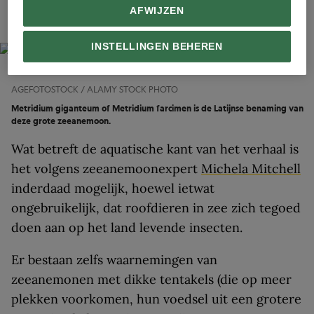
die mieren richting de oceaan wordt geblazen en
AFWIJZEN
zo ten prooi valt aan zeeorganismen.”
INSTELLINGEN BEHEREN
AGEFOTOSTOCK / ALAMY STOCK PHOTO
Metridium giganteum of Metridium farcimen is de Latijnse benaming van
deze grote zeeanemoon.
Wat betreft de aquatische kant van het verhaal is
het volgens zeeanemoonexpert
Michela Mitchell
inderdaad mogelijk, hoewel ietwat
ongebruikelijk, dat roofdieren in zee zich tegoed
doen aan op het land levende insecten.
Er bestaan zelfs waarnemingen van
zeeanemonen met dikke tentakels (die op meer
plekken voorkomen, hun voedsel uit een grotere