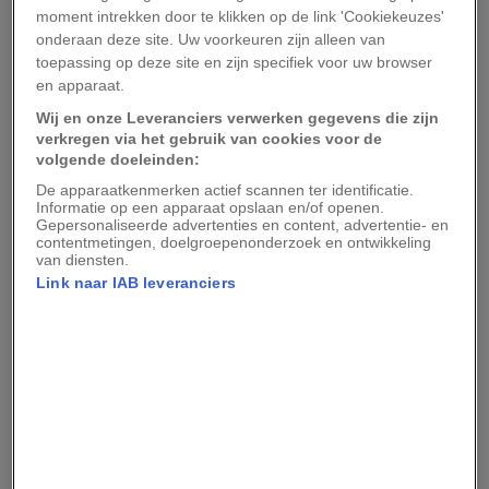
Washington voor een technologie die DNA-
moment intrekken door te klikken op de link 'Cookiekeuzes'
onderaan deze site. Uw voorkeuren zijn alleen van
barcoding wordt genoemd. Hierbij worden
toepassing op deze site en zijn specifiek voor uw browser
stukjes DNA binnen een onderzoeksmonster
en apparaat.
geïsoleerd, die vervolgens worden vergeleken
Wij en onze Leveranciers verwerken gegevens die zijn
met databases over bekende soorten.
verkregen via het gebruik van cookies voor de
volgende doeleinden:
Toen alle analyses klaar waren, zat Wells een
De apparaatkenmerken actief scannen ter identificatie.
Informatie op een apparaat opslaan en/of openen.
poosje naar de resultaten te staren. Er waren hits
Gepersonaliseerde advertenties en content, advertentie- en
contentmetingen, doelgroepenonderzoek en ontwikkeling
met zeebewoners die je zou verwachten, zoals
van diensten.
kreeftjes, zeepokken en krabbenlarven: kleine
Link naar IAB leveranciers
diertjes die niet kunnen ontsnappen aan de
ragfijne, giftige klauwen van de zeeanemoon. Er
was ook een opvallende hoeveelheid insecten-
DNA, waaronder dat van drie vliegen, een bij en
een kever. Maar het meest in het oog springende
resultaat was de vondst van een mierensoort die