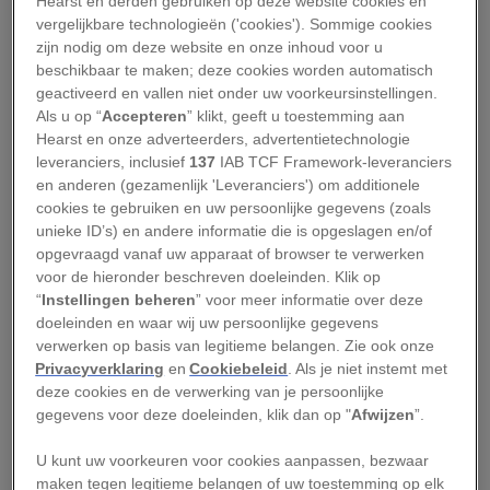
Hearst en derden gebruiken op deze website cookies en
onderzoek naar hun dieet is dat deze vleeseters
vergelijkbare technologieën ('cookies'). Sommige cookies
zijn nodig om deze website en onze inhoud voor u
beschikken over een grote hoeveelheid kleine,
beschikbaar te maken; deze cookies worden automatisch
ragfijne voelsprietjes (in tegenstelling tot de
geactiveerd en vallen niet onder uw voorkeursinstellingen.
lange, dikke tentakels die de meeste
Als u op “
Accepteren
” klikt, geeft u toestemming aan
Hearst en onze adverteerders, advertentietechnologie
zeeanemonen gebruiken voor het vangen van
leveranciers, inclusief
137
IAB TCF Framework-leveranciers
prooien), “een teken dat ze zich voeden met hele
en anderen (gezamenlijk 'Leveranciers') om additionele
kleine prooien,” aldus marien ecoloog
cookies te gebruiken en uw persoonlijke gegevens (zoals
unieke ID’s) en andere informatie die is opgeslagen en/of
Christopher Wells
van de University of Buffalo.
opgevraagd vanaf uw apparaat of browser te verwerken
En van die kleine dieren blijven nog veel kleinere
voor de hieronder beschreven doeleinden. Klik op
stukjes maagprut over als ze eenmaal door de
“
Instellingen beheren
” voor meer informatie over deze
doeleinden en waar wij uw persoonlijke gegevens
anemonen zijn verorberd.
verwerken op basis van legitieme belangen. Zie ook onze
Privacyverklaring
en
Cookiebeleid
. Als je niet instemt met
Wells besloot om niet te proberen om het
deze cookies en de verwerking van je persoonlijke
materiaal visueel uit te pluizen onder een
gegevens voor deze doeleinden, klik dan op "
Afwijzen
”.
microscoop, maar gebruikte de maaginhoud van
U kunt uw voorkeuren voor cookies aanpassen, bezwaar
zestien exemplaren uit Friday Harbor in de staat
maken tegen legitieme belangen of uw toestemming op elk