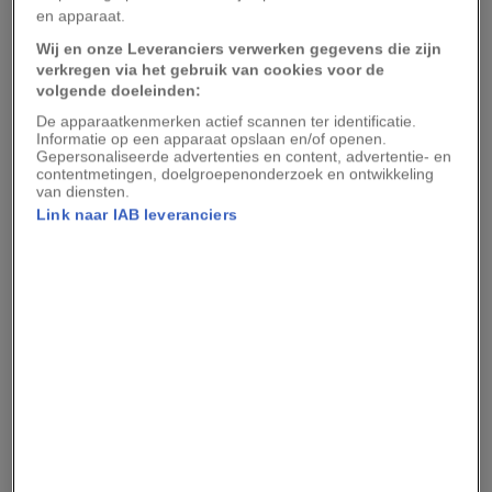
werden gedood. Dat stellen de onderzoekers in
en apparaat.
een nieuwe studie die werd gepubliceerd in
Wij en onze Leveranciers verwerken gegevens die zijn
Behavioral Ecology
.
verkregen via het gebruik van cookies voor de
volgende doeleinden:
“Als een volwassen mannetjesleeuw een welp
De apparaatkenmerken actief scannen ter identificatie.
Informatie op een apparaat opslaan en/of openen.
tegenkomt waarvan hij vermoedt dat die niet van
Gepersonaliseerde advertenties en content, advertentie- en
contentmetingen, doelgroepenonderzoek en ontwikkeling
hem is, doodt hij de welp,” vertelt
Stotra
van diensten.
Chakrabarti
, bioloog bij het Wildlife Institute of
Link naar IAB leveranciers
India. De vrouwtjesleeuw krijgt daarna nieuwe
nakomelingen.
“Vrouwtjes paren met meerdere mannetjes en
stichten daarmee verwarring over het
vaderschap, waardoor de mannetjes alle welpen
als hun eigen nakomelingen beschouwen.”
Een succesvolle strategie