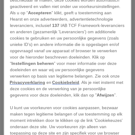
beschikbaar te maken; deze cookies worden automatisch
eerder was gezien bij leeuwen: ze paarde ook
geactiveerd en vallen niet onder uw voorkeursinstellingen.
met mannetjes van een andere coalitie in de
Als u op “
Accepteren
” klikt, geeft u toestemming aan
Hearst en onze adverteerders, advertentietechnologie
buurt. En daarna met mannetjes van weer een
leveranciers, inclusief
137
IAB TCF Framework-leveranciers
andere coalitie.
en anderen (gezamenlijk 'Leveranciers') om additionele
cookies te gebruiken en uw persoonlijke gegevens (zoals
De onderzoekers die haar volgden, kregen de
unieke ID’s) en andere informatie die is opgeslagen en/of
indruk dat er een strategie ten grondslag lag aan
opgevraagd vanaf uw apparaat of browser te verwerken
voor de hieronder beschreven doeleinden. Klik op
het paargedrag van FLG10. En nu blijkt dat dit
“
Instellingen beheren
” voor meer informatie over deze
inderdaad het geval was.
doeleinden en waar wij uw persoonlijke gegevens
verwerken op basis van legitieme belangen. Zie ook onze
Door te paren met mannetjes van iedere coalitie
Privacyverklaring
en
Cookiebeleid
. Als je niet instemt met
deze cookies en de verwerking van je persoonlijke
die haar territorium binnenkwam, beschermde
gegevens voor deze doeleinden, klik dan op "
Afwijzen
”.
de inmiddels 10 jaar oude leeuwin haar welpen
tegen kindermoord, omdat ze met opzet
U kunt uw voorkeuren voor cookies aanpassen, bezwaar
maken tegen legitieme belangen of uw toestemming op elk
onduidelijkheid creëerde over wie hun vader is.
moment intrekken door te klikken op de link 'Cookiekeuzes'
onderaan deze site. Uw voorkeuren zijn alleen van
Haar strategie werkte: geen van haar welpen
toepassing op deze site en zijn specifiek voor uw browser