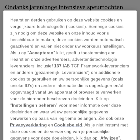
Ondanks jarenlange intensieve speurtochten
werd er nooit meer een
Sympterichthys
Hearst en derden gebruiken op deze website cookies en
unipennis
aangetroffen. Afgelopen mei besloot
vergelijkbare technologieën ('cookies'). Sommige cookies
de International Union for the Conservation of
zijn nodig om deze website en onze inhoud voor u
beschikbaar te maken; deze cookies worden automatisch
Nature (IUCN), een wereldwijde organisatie van
geactiveerd en vallen niet onder uw voorkeursinstellingen.
wetenschappers die de status van soorten
Als u op “
Accepteren
” klikt, geeft u toestemming aan
vaststelt, om de vis officieel uitgestorven te
Hearst en onze adverteerders, advertentietechnologie
leveranciers, inclusief
137
IAB TCF Framework-leveranciers
verklaren.
en anderen (gezamenlijk 'Leveranciers') om additionele
cookies te gebruiken en uw persoonlijke gegevens (zoals
Er bestaan waarschijnlijk nog dertien andere
unieke ID’s) en andere informatie die is opgeslagen en/of
soorten voelsprietvissen, hoewel zeven van die
opgevraagd vanaf uw apparaat of browser te verwerken
voor de hieronder beschreven doeleinden. Klik op
soorten niet meer zijn gezien sinds 2000 of zelfs
“
Instellingen beheren
” voor meer informatie over deze
daarvoor. De vissen worden in het Engels
doeleinden en waar wij uw persoonlijke gegevens
‘handfish’ genoemd omdat ze op de zeebodem
verwerken op basis van legitieme belangen. Zie ook onze
Privacyverklaring
en
Cookiebeleid
. Als je niet instemt met
steunen op vinnen die eruit zien als kleine
deze cookies en de verwerking van je persoonlijke
handjes, waarmee de dieren over de bodem
gegevens voor deze doeleinden, klik dan op "
Afwijzen
”.