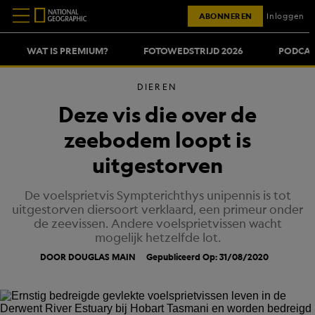
ABONNEREN
Inloggen
WAT IS PREMIUM?
FOTOWEDSTRIJD 2026
PODCAS
DIEREN
Deze vis die over de
zeebodem loopt is
uitgestorven
De voelsprietvis Sympterichthys unipennis is tot
uitgestorven diersoort verklaard, een primeur onder
de zeevissen. Andere voelsprietvissen wacht
mogelijk hetzelfde lot.
DOOR DOUGLAS MAIN
Gepubliceerd Op: 31/08/2020