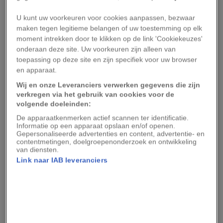
‘lopen’. Op één soort na vallen al die soorten in
U kunt uw voorkeuren voor cookies aanpassen, bezwaar
categorieën als bedreigd, ernstig bedreigd of ‘te
maken tegen legitieme belangen of uw toestemming op elk
weinig gegevens’. Dit laatste betekent dat er
moment intrekken door te klikken op de link 'Cookiekeuzes'
onvoldoende informatie beschikbaar is om hun
onderaan deze site. Uw voorkeuren zijn alleen van
toepassing op deze site en zijn specifiek voor uw browser
status vast te stellen.
en apparaat.
Het uitsterven van de
Sympterichthys unipennis
Wij en onze Leveranciers verwerken gegevens die zijn
verkregen via het gebruik van cookies voor de
toont aan hoe gevoelig deze familie van vissen is
volgende doeleinden:
voor verstoring van hun omgeving, bijvoorbeeld
De apparaatkenmerken actief scannen ter identificatie.
door klimaatverandering, vernietiging van hun
Informatie op een apparaat opslaan en/of openen.
Gepersonaliseerde advertenties en content, advertentie- en
leefgebied en vervuiling. De vissen kwamen
contentmetingen, doelgroepenonderzoek en ontwikkeling
van diensten.
hoogstwaarschijnlijk vaak voor toen
Link naar IAB leveranciers
wetenschappers hun bestaan tweehonderd jaar
geleden voor het eerst (en voor het laatst)
vastlegden. Volgens wetenschapers is deze
mijlpaal een waarschuwing voor wat andere