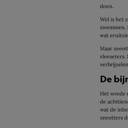
doen.
Wel is het 
zwemmen. Het
wat eruitzi
Maar zeeott
vleeseters.
verbrijzele
De bij
Het wrede e
de achttien
wat de inhe
zeeotters d