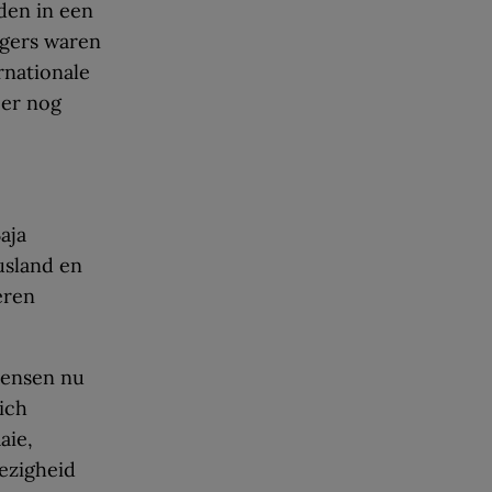
den in een
agers waren
rnationale
 er nog
aja
usland en
eren
mensen nu
ich
aie,
wezigheid