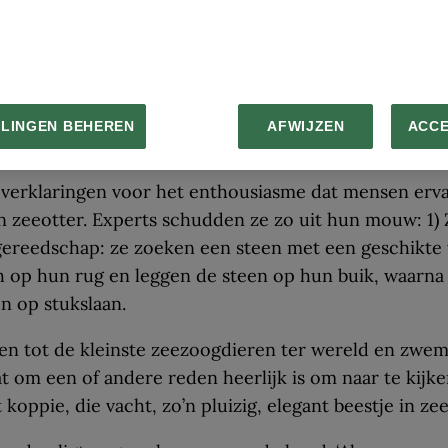
it en zoek wat kijkers uit om mee te flirten en ze wet
ze het zoeken moeten van geluk.
LLINGEN BEHEREN
AFWIJZEN
ACC
ay. ‘Dat ze zo schattig zijn, levert ook problemen op,’ zegt bioloog Gena Bental
un enthousiasme komen mensen vaak te dichtbij of achter­volgen ze de otter
t verklaringen voor het enthousiasme dat mensen erva
n zeeotter. Experts schudden ze zo uit hun mouw: 1) 
gereedschap: ze zoeken een steen met een geschikte
h op hun rug en leggen de steen op hun buik, waarna 
n op stukslaan.
ren tot de kleinste zeezoogdieren ter wereld en zw
t om een of andere reden heerlijk is om naar te kijken
 koppie, die vacht, zo’n pluizig, elegant beestje in zee.