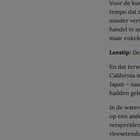
Voor de kus
tempo dat d
minder vers
handel in z
maar enkele
Leestip:
De
En dat terw
California 
Japan – naa
hadden gel
In de wate
op een ande
verspreiden
vleesetende