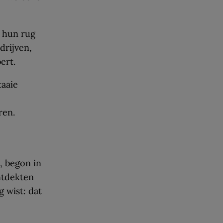
p hun rug
drijven,
ert.
taaie
ren.
, begon in
ntdekten
 wist: dat