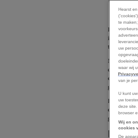
O
Hearst en
('cookies
te maken;
Het gezende
voorkeursi
adverteerd
is zestien 
leveranci
toe gekenm
uw persoo
opgevraag
Meteen na h
doeleinden
waar wij 
door haar r
Privacyve
een zwart s
van je pe
grootgebra
U kunt uw
Daarmee is 
uw toeste
deze site.
experiment,
browser e
geleden ee
Wij en on
cookies 
Het sc
De appara