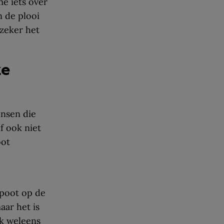
e iets over
n de plooi
 zeker het
ze
ensen die
f ook niet
oot
 poot op de
aar het is
ok weleens