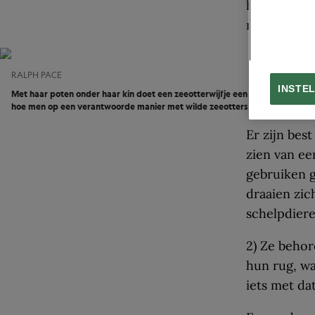
het water u
meer waar 
RALPH PACE
INSTE
Met haar poten onder haar kin doet een zeeotterwijfje een dutje in Monterey B
hoe men op een verantwoorde manier met wilde zeeotters kan omgaan. In h
Er zijn bes
zien van ee
gebruiken 
draaien zic
schelpdiere
2) Ze beho
hun rug, wa
iets met dat