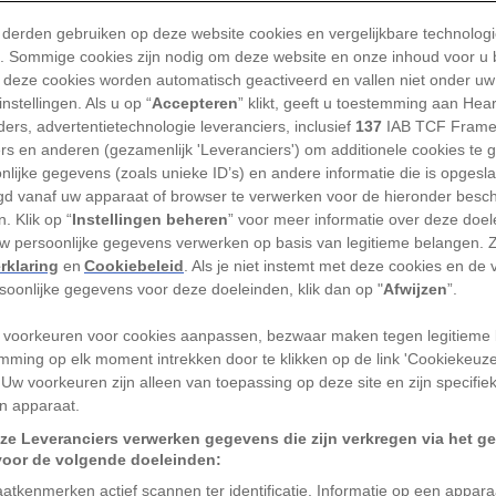
wanneer ze in paniek zijn, of boos, of wanneer ze hun 
 derden gebruiken op deze website cookies en vergelijkbare technolog
roepen.
'). Sommige cookies zijn nodig om deze website en onze inhoud voor u
 deze cookies worden automatisch geactiveerd en vallen niet onder uw
rde beestje heeft donkere ogen en een donker­ bruin
nstellingen. Als u op “
Accepteren
” klikt, geeft u toestemming aan Hea
ers, advertentietechnologie leveranciers, inclusief
137
IAB TCF Frame
maanden oud, een echte zeeotterpuber, en haar leven 
ers en anderen (gezamenlijk 'Leveranciers') om additionele cookies te 
erkt door nare gebeurtenissen.
nlijke gegevens (zoals unieke ID’s) en andere informatie die is opgesl
d vanaf uw apparaat of browser te verwerken voor de hieronder besc
aar geboorte werd ze in de steek gelaten. Ze werd v
. Klik op “
Instellingen beheren
” voor meer informatie over deze doe
uw persoonlijke gegevens verwerken op basis van legitieme belangen. 
edders in een vrachtwagen gezet, kreeg de fles van
rklaring
en
Cookiebeleid
. Als je niet instemt met deze cookies en de
chort voor en is in een buiten­bassin van een aquariu
rsoonlijke gegevens voor deze doeleinden, klik dan op "
Afwijzen
”.
cht door een zeeotterpleegmoeder.
 voorkeuren voor cookies aanpassen, bezwaar maken tegen legitieme 
otter 820 een schakeltje in een langlopend ecologis
mming op elk moment intrekken door te klikken op de link 'Cookiekeuz
 Uw voorkeuren zijn alleen van toepassing op deze site en zijn specifie
 dat de uitroeiing onder haar soortgenoten van rui
n apparaat.
n beetje moet goedmaken.
ze Leveranciers verwerken gegevens die zijn verkregen via het g
voor de volgende doeleinden:
hattige imago van de zeeotte
atkenmerken actief scannen ter identificatie. Informatie op een appar