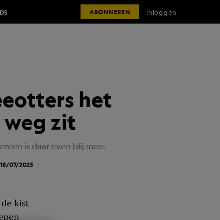
IDS
Inloggen
ABONNEREN
eotters het
 weg zit
reen is daar even blij mee.
 18/07/2025
 de kist
iepen