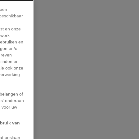
­familie
ieën
 beschikbaar
e pels. Ze
rst en onze
work-
is tot nu
gebruiken en
agen en/of
hreven
ervolgens
leinden en
Zie ook onze
 mensen met
 verwerking
m
belangen of
ch
es' onderaan
k voor uw
m een eeuw
ebruik van
r
aat opslaan