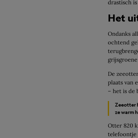
drastisch i
Het ui
Ondanks al
ochtend gel
terugbrenge
grijsgroene
De zeeotte
plaats van 
– het is de
Zeeotter 
ze warm h
Otter 820 k
telefoontje