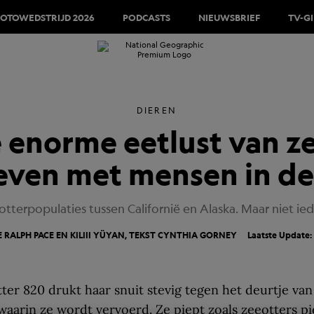
FOTOWEDSTRIJD 2026
PODCASTS
NIEUWSBRIEF
TV-G
DIEREN
enorme eetlust van ze
ven met mensen in de
terpopulaties tussen Californië en Alaska. Maar niet iede
 RALPH PACE EN KILIII YÜYAN, TEKST CYNTHIA GORNEY
Laatste Update:
tter 820 drukt haar snuit stevig tegen het deurtje van
waarin ze wordt vervoerd. Ze piept zoals zeeotters p