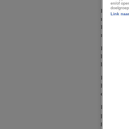
en/of ope
doelgroep
En nu zit z
Link naar
motorboot. 
Karl Mayer.
naar dieper
Hij en zijn
het Califor
langzaam in
Binnen verz
het perspec
eindeloze r
Een paar r
plastic bal
glas kunnen