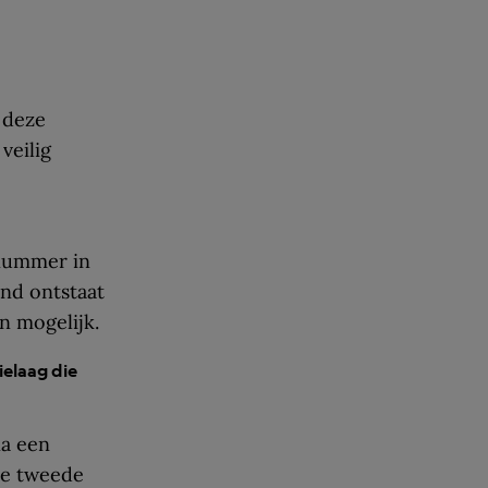
 deze
veilig
 nummer in
nd ontstaat
n mogelijk.
elaag die
na een
 de tweede