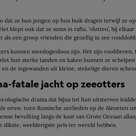
zo dat ze hun jongen op hun buik dragen terwijl ze o
 klopt ook dat ze soms in rafts, ‘vlotten’, bij elkaar 
et als een groep vrienden die gezellig in zee ronddobb
ers kunnen meedogenloos zijn. Het zijn roofdieren, 
 Met hun sterke tanden en kaken kunnen ze schelpen
n en de ingewanden uit kleine, stekelige dieren scheu
na-fatale jacht op zeeotters
cologische drama dat bijna tot hun uitsterven leidde
de eeuw, toen Russische zeelieden op de Aleoeten o
emse bevolking langs de kust van Grote Oceaan allang
e dikste, weelderigste pels ter wereld hebben.