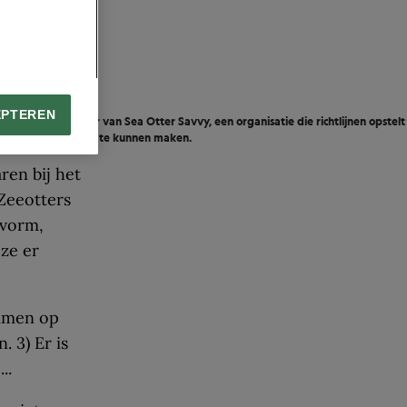
en niet
EPTEREN
l. Ze is ­directeur van Sea Otter Savvy, een organisatie die richtlijnen opstelt
s om een mooie foto te kunnen maken.
ren bij het
Zeeotters
 vorm,
ze er
emmen op
. 3) Er is
..