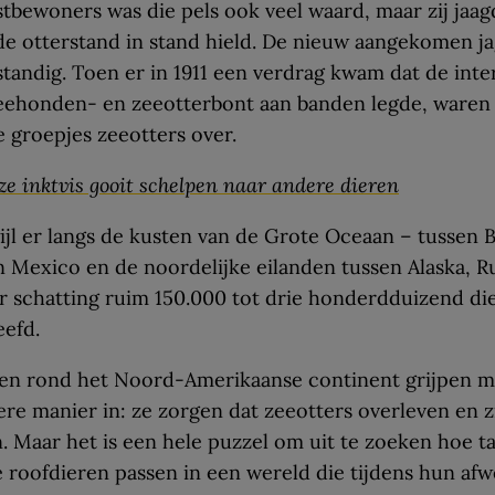
tbewoners was die pels ook veel waard, maar zij jaag
e otterstand in stand hield. De nieuw aangekomen j
tandig. Toen er in 1911 een verdrag kwam dat de inte
ee­honden- en zeeotterbont aan banden legde, waren
 groepjes zeeotters over.
ze inktvis gooit schelpen naar andere dieren
ijl er langs de kusten van de Grote Oceaan – tussen B
in Mexico en de noordelijke eilanden tussen Alaska, R
r schatting ruim 150.000 tot drie­ honderdduizend di
eefd.
ren rond het Noord-Amerikaanse continent grijpen 
re manier in: ze zorgen dat zeeotters over­leven en z
. Maar het is een hele puzzel om uit te zoeken hoe ta
 roof­dieren passen in een wereld die tijdens hun af