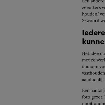
Een andere 
zeeotters v
houden,’ ve
S-woord wel
Iedere
kunne
Het idee da
met ze werk
immuun voor
vasthouden
aandoenlijk,
Een aantal 
foto gezet.
nooit onoms