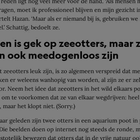
reden ligt nog veel meer voor de hand. ‘Als mensen m
ragen, moet ik professioneel blijven en mijn gezicht i
rtelt Hazan. ‘Maar als er niemand bij is, gebruiken we
.’ Schattig, bedoelt ze.
en is gek op zeeotters, maar 
n ook meedogenloos zijn
t zeeotters leuk zijn, is zo algemeen verspreid dat m
en er weleens wanhopig van worden, al zijn ze er zel
. Neem het idee dat zeeotters in het wild elkaars p
 om te voorkomen dat ze van elkaar wegdrijven: heel
 maar het klopt niet. (Sorry.)
jaar geleden zijn twee otters in een aquarium poot in
 Die beelden doen op internet nog steeds de ronde, m
totelijk bewezen dat otters dat in de vrije natuur o