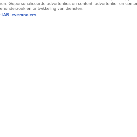
nen. Gepersonaliseerde advertenties en content, advertentie- en conte
enonderzoek en ontwikkeling van diensten.
e in een kist die is neergezet op het dek van een opbl
 IAB leveranciers
Ze krabbelt aan de bodem en de wanden. ‘Ik ben beni
 De zomerochtend loopt op zijn eind en Mayer stuur
 water.
­ collega Sandrine Hazan zijn gespecialiseerde dierverz
nische Monterey Bay Aquarium, het grijze gebouw da
 de mist verdwijnt.
amelen bezoekers zich al bij het glazen zeeotterbassi
tief van de bewoners moeten ze er soms uitzien als 
ij blije gezichtjes en opgeheven telefoons.
ondjes zwemmen, even de neus poetsen, een potje ‘m
 op de rotsen beuken’: de twee­voeters aan de andere 
 er geen genoeg van krijgen. Steek je besnorhaarde 