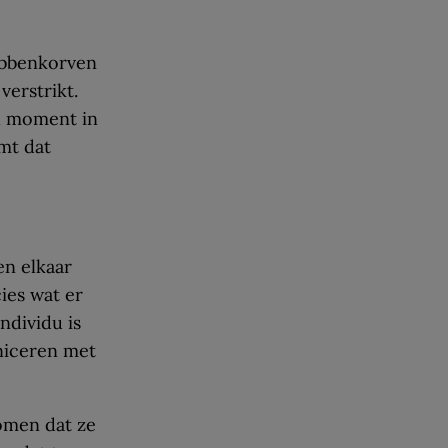
abbenkorven
verstrikt.
ld moment in
omt dat
en elkaar
ies wat er
ndividu is
niceren met
omen dat ze