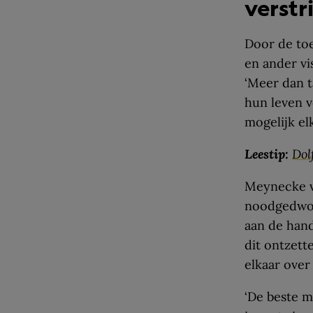
verstr
Door de to
en ander vi
‘Meer dan t
hun leven v
mogelijk elk
Leestip:
Dol
Meynecke vi
noodgedwon
aan de hand
dit ontzett
elkaar over
‘De beste 