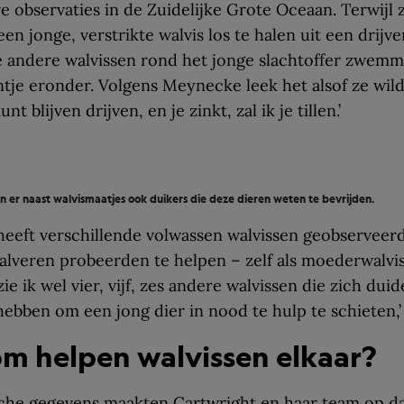
re observaties in de Zuidelijke Grote Oceaan. Terwijl 
en jonge, verstrikte walvis los te halen uit een drijve
 andere walvissen rond het jonge slachtoffer zwemm
ntje eronder. Volgens Meynecke leek het alsof ze wil
kunt blijven drijven, en je zinkt, zal ik je tillen.’
ijn er naast walvismaatjes ook duikers die deze dieren weten te bevrijden.
eeft verschillende volwassen walvissen geobserveerd
kalveren probeerden te helpen – zelf als moederwalvi
ie ik wel vier, vijf, zes andere walvissen die zich duide
ebben om een jong dier in nood te hulp te schieten,’ 
m helpen walvissen elkaar?
sche gegevens maakten Cartwright en haar team op da