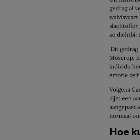
gedrag al 
walvisvaart
slachtoffer
ze dichtbij
‘Dit gedrag
Moscrop, h
individu he
emotie zelf 
Volgens Car
zijn: een a
aangepast a
normaal ond
Hoe k