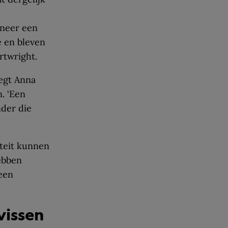
e
nneer een
e en bleven
rtwright.
zegt Anna
. ‘Een
nder die
iteit kunnen
ebben
een
vissen