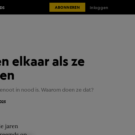
IDS
Inloggen
ABONNEREN
n elkaar als ze
ten
tgenoot in nood is. Waarom doen ze dat?
025
e jaren
vreemds op.