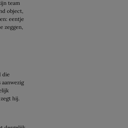
zijn team
nd object,
en: eentje
de zeggen,
 die
s aanwezig
lijk
zegt hij.
t dergelijk