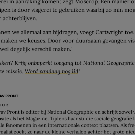
erei in aanraking komen,’ zegt Moscrop. Een manier o
igen is door visgerei te gebruiken waarbij zo min moge
r achterblijven.
nen we allemaal aan bijdragen, voegt Cartwright toe. 
maken we keuzes. Door voor duurzaam gevangen vis 
el degelijk verschil maken.’
ken? Krijg onbeperkt toegang tot National Geograph
ze missie.
Word vandaag nog lid
!
AV PRONT
ITOR
av Pront is editor bij National Geographic en schrijft zowel 
site als het Magazine. Tijdens haar studie sociale geografie 
ale fenomenen in een internationale context plaatsen. Als fr
rnalist zoekt ze naar de kleine verhalen achter het grote nie