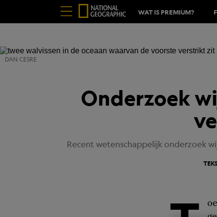
WAT IS PREMIUM?
DAN CESRE
Onderzoek wijs
ve
Recent wetenschappelijk onderzoek wijs
TEK
oe
ge