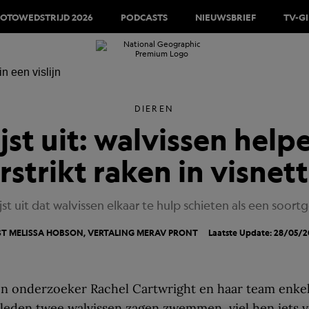
FOTOWEDSTRIJD 2026
PODCASTS
NIEUWSBRIEF
TV-G
DIEREN
t uit: walvissen helpe
rstrikt raken in visnet
t uit dat walvissen elkaar te hulp schieten als een soor
ST MELISSA HOBSON, VERTALING
MERAV PRONT
Laatste Update: 28/05/2
n onderzoeker Rachel Cartwright en haar team enkel
leden twee walvissen zagen zwemmen, viel hen iets 