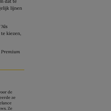
m dat te
lijk lijnen
‘Als
te kiezen,
ic Premium
voor de
leerde ze
eelance
uws. Ze