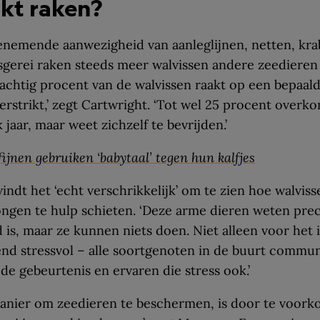
ikt raken?
enemende aanwezigheid van aanleglijnen, netten, kr
sgerei raken steeds meer walvissen andere zeedieren 
achtig procent van de walvissen raakt op een bepaa
erstrikt,’ zegt Cartwright. ‘Tot wel 25 procent overk
 jaar, maar weet zichzelf te bevrijden.’
fijnen gebruiken ‘babytaal’ tegen hun kalfjes
ndt het ‘echt verschrikkelijk’ om te zien hoe walviss
gen te hulp schieten. ‘Deze arme dieren weten prec
 is, maar ze kunnen niets doen. Niet alleen voor het i
end stressvol – alle soortgenoten in de buurt commu
 de gebeurtenis en ervaren die stress ook.’
manier om zeedieren te beschermen, is door te voork