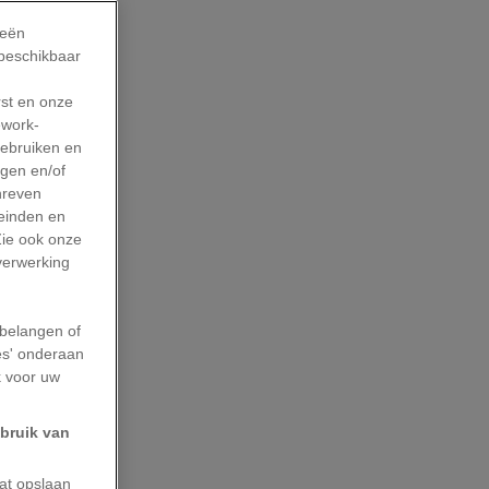
vislijn –
ieën
 beschikbaar
zonders te
rst en onze
work-
zijn jonge
gebruiken en
e begreep de
agen en/of
hreven
je te
leinden en
Zie ook onze
 verwerking
belangen of
es' onderaan
hannel
k voor uw
 met een
aldus
ebruik van
aat opslaan