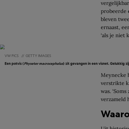
vergelijkba
probeerde e
bleven twee
ernaast, ee
‘als je niet 
VW PICS
//
GETTY IMAGES
Een potvis (
Physeter macrocephalus
) zit gevangen in een visnet. Gelukkig z
Meynecke h
verstrikte 
was. ‘Soms z
verzameld h
Waaro
Uit histori