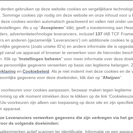
 jongste van de twee walvissen raakte verstrikt in een 
 derden gebruiken op deze website cookies en vergelijkbare technolog
'). Sommige cookies zijn nodig om deze website en onze inhoud voor u
 daarop besloot de volwassen walvis iets wel heel bij
 deze cookies worden automatisch geactiveerd en vallen niet onder uw
nstellingen. Als u op “
Accepteren
” klikt, geeft u toestemming aan Hea
ers, advertentietechnologie leveranciers, inclusief
137
IAB TCF Frame
on herhaaldelijk met zijn staartvin te slaan, alsof hij 
ers en anderen (gezamenlijk 'Leveranciers') om additionele cookies te 
lde laten zien hoe hij los moest komen. Na een tijdj
nlijke gegevens (zoals unieke ID’s) en andere informatie die is opgesl
d vanaf uw apparaat of browser te verwerken voor de hieronder besc
s wat de bedoeling was; door het gedrag van zijn maat
. Klik op “
Instellingen beheren
” voor meer informatie over deze doe
am hij geleidelijk los.
uw persoonlijke gegevens verwerken op basis van legitieme belangen. 
rklaring
en
Cookiebeleid
. Als je niet instemt met deze cookies en de
sen die elkaar helpen
rsoonlijke gegevens voor deze doeleinden, klik dan op "
Afwijzen
”.
 voorkeuren voor cookies aanpassen, bezwaar maken tegen legitieme 
zoeksassistenten hebben haar Taylor genoemd,’ zegt
mming op elk moment intrekken door te klikken op de link 'Cookiekeuz
oog Cartwright van de California State University C
 Uw voorkeuren zijn alleen van toepassing op deze site en zijn specifie
n apparaat.
Camarillo. Cartwright doelt op zangeres Taylor Swift,
ar een van haar beroemdste nummers. ‘
Shake It Off
,’ 
ze Leveranciers verwerken gegevens die zijn verkregen via het g
voor de volgende doeleinden:
atkenmerken actief scannen ter identificatie. Informatie op een appar