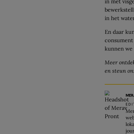
in met visg
bewerkstell
in het wate
En daar kun
consument 
kunnen we w
Meer ontdek
en steun on
MER
ED
Mer
web
lok
jou