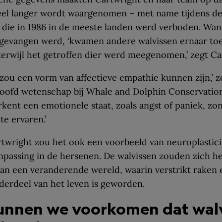
veel langer wordt waargenomen – met name tijdens d
, die in 1986 in de meeste landen werd verboden. Wa
 gevangen werd, ‘kwamen andere walvissen ernaar to
 terwijl het getroffen dier werd meegenomen,’ zegt Ca
 zou een vorm van affectieve empathie kunnen zijn,’ 
oofd wetenschap bij Whale and Dolphin Conservation
rkent een emotionele staat, zoals angst of paniek, zo
te ervaren.’
twright zou het ook een voorbeeld van neuroplastic
anpassing in de hersenen. De walvissen zouden zich h
an een veranderende wereld, waarin verstrikt raken 
erdeel van het leven is geworden.
unnen we voorkomen dat wal