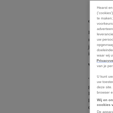
T
De
Hearst en
('cookies
en
te maken;
doen.
voorkeursi
adverteerd
Het dier beg
leveranci
metgezel wi
uw persoo
opgevraag
jonge walvi
doeleinden
imiteren, kw
waar wij 
Privacyve
Walvis
van je pe
U kunt uw
‘Mijn onder
uw toeste
gedragsecol
deze site.
browser e
Islands in 
knipoog na
Wij en on
cookies 
Cartwright.
De appara