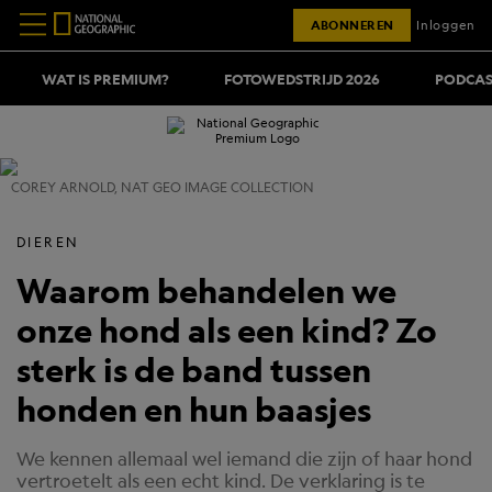
ABONNEREN
Inloggen
WAT IS PREMIUM?
FOTOWEDSTRIJD 2026
PODCAS
COREY ARNOLD, NAT GEO IMAGE COLLECTION
DIEREN
Waarom behandelen we
onze hond als een kind? Zo
sterk is de band tussen
honden en hun baasjes
We kennen allemaal wel iemand die zijn of haar hond
vertroetelt als een echt kind. De verklaring is te