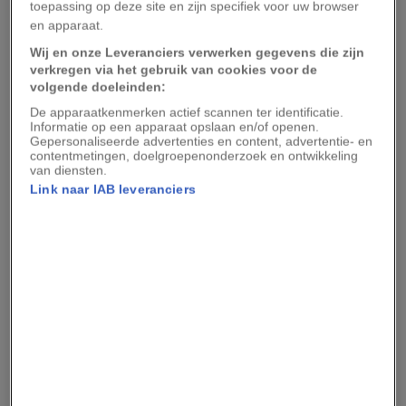
Natuurlijk instinct
toepassing op deze site en zijn specifiek voor uw browser
en apparaat.
Alison LaCoss, moeder van drie, zegt dat ze vanaf
Wij en onze Leveranciers verwerken gegevens die zijn
verkregen via het gebruik van cookies voor de
het moment dat ze beviel van haar kinderen een
volgende doeleinden:
overweldigende drang voelde om van hen te
De apparaatkenmerken actief scannen ter identificatie.
houden en te beschermen. Een soortgelijk
Informatie op een apparaat opslaan en/of openen.
Gepersonaliseerde advertenties en content, advertentie- en
gevoel kreeg ze toen ze Shio, een Pyrenese
contentmetingen, doelgroepenonderzoek en ontwikkeling
van diensten.
berghond van één jaar oud, en poedelpuppy
Link naar IAB leveranciers
Babka adopteerde. ‘Opeens wilde ik deze
schattige beestjes liefhebben en beschermen,’
vertelt ze. ‘Ze voelden echt als mijn baby’s.’
Leestip:
Zo komt je hond aan zijn
onweerstaanbare puppyogen
LaCoss is niet de enige. Voor een
onderzoek
uit
2014 verzamelden wetenschappers van Harvard