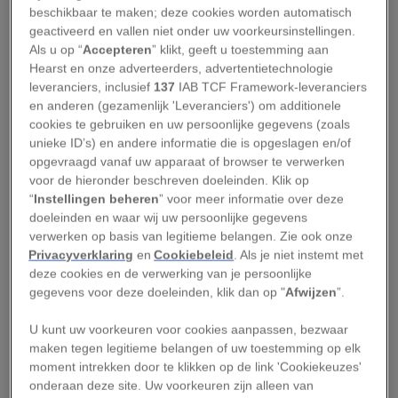
beschikbaar te maken; deze cookies worden automatisch
In de periode dat honden gedomesticeerd
geactiveerd en vallen niet onder uw voorkeursinstellingen.
raakten, ontwikkelden ze bijna
menselijke sociale
Als u op “
Accepteren
” klikt, geeft u toestemming aan
en cognitieve vaardigheden
. Ze begonnen zich te
Hearst en onze adverteerders, advertentietechnologie
leveranciers, inclusief
137
IAB TCF Framework-leveranciers
gedragen als baby’s en begonnen zelfs op ze te
en anderen (gezamenlijk 'Leveranciers') om additionele
lijken, dus gingen onze hersenen ze ook zien als
cookies te gebruiken en uw persoonlijke gegevens (zoals
baby’s.
unieke ID’s) en andere informatie die is opgeslagen en/of
opgevraagd vanaf uw apparaat of browser te verwerken
voor de hieronder beschreven doeleinden. Klik op
Zachary Silver, directeur van het
“
Instellingen beheren
” voor meer informatie over deze
onderzoekslaboratorium hondencognitie aan
doeleinden en waar wij uw persoonlijke gegevens
Occidental College (VS), is dan ook niet verbaasd
verwerken op basis van legitieme belangen. Zie ook onze
Privacyverklaring
en
Cookiebeleid
. Als je niet instemt met
dat wij mensen zo verzot zijn op onze
deze cookies en de verwerking van je persoonlijke
viervoeters. ‘De honden van tegenwoordig zijn
gegevens voor deze doeleinden, klik dan op "
Afwijzen
”.
over een periode van duizenden jaren zorgvuldig
U kunt uw voorkeuren voor cookies aanpassen, bezwaar
uitgezocht om op ons ingespeeld te zijn,’ legt
maken tegen legitieme belangen of uw toestemming op elk
Silver uit.
moment intrekken door te klikken op de link 'Cookiekeuzes'
onderaan deze site. Uw voorkeuren zijn alleen van