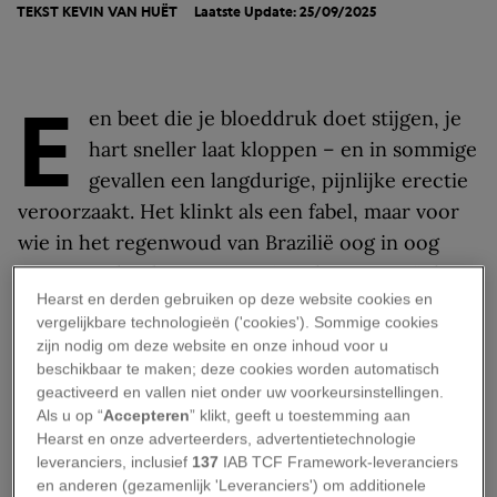
TEKST
KEVIN VAN HUËT
Laatste Update: 25/09/2025
E
en beet die je bloeddruk doet stijgen, je
hart sneller laat kloppen – en in sommige
gevallen een langdurige, pijnlijke erectie
veroorzaakt. Het klinkt als een fabel, maar voor
wie in het regenwoud van Brazilië oog in oog
staat met de
Phoneutria
-spin is het een reëel
Hearst en derden gebruiken op deze website cookies en
risico. Artsen noemen dit fenomeen priapisme:
vergelijkbare technologieën ('cookies'). Sommige cookies
een erectie die urenlang kan aanhouden, vaak
zijn nodig om deze website en onze inhoud voor u
pijnlijk is en altijd medische spoed vereist. Wat
beschikbaar te maken; deze cookies worden automatisch
geactiveerd en vallen niet onder uw voorkeursinstellingen.
maakt
Phoneutria
zo bijzonder?
Als u op “
Accepteren
” klikt, geeft u toestemming aan
Hearst en onze adverteerders, advertentietechnologie
Phoneutria, de
leveranciers, inclusief
137
IAB TCF Framework-leveranciers
bananenspin
en anderen (gezamenlijk 'Leveranciers') om additionele