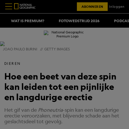
ABONNEREN
Inloggen
WAT IS PREMIUM?
FOTOWEDSTRIJD 2026
PODCAS
JOAO PAULO BURINI
//
GETTY IMAGES
DIEREN
Hoe een beet van deze spin
kan leiden tot een pijnlijke
en langdurige erectie
Het gif van de
Phoneutria
-spin kan een langdurige
erectie veroorzaken, met blijvende schade aan het
geslachtsdeel tot gevolg.