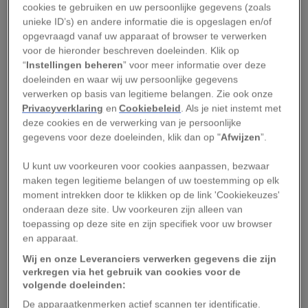
cookies te gebruiken en uw persoonlijke gegevens (zoals
unieke ID’s) en andere informatie die is opgeslagen en/of
Spinnen van het geslacht
Phoneutria
, ook
opgevraagd vanaf uw apparaat of browser te verwerken
voor de hieronder beschreven doeleinden. Klik op
bekend als de bananenspin, leven in Zuid- en
“
Instellingen beheren
” voor meer informatie over deze
Centraal-Amerika. Hun bijnaam danken deze
doeleinden en waar wij uw persoonlijke gegevens
spinnen aan de incidentele ritjes in
verwerken op basis van legitieme belangen. Zie ook onze
Privacyverklaring
en
Cookiebeleid
. Als je niet instemt met
bananenkratten naar supermarkten. Toch gaat
deze cookies en de verwerking van je persoonlijke
het meestal om een minder gevaarlijke
gegevens voor deze doeleinden, klik dan op "
Afwijzen
”.
dubbelganger die af en toe tevoorschijn komt,
U kunt uw voorkeuren voor cookies aanpassen, bezwaar
namelijk de
Cupiennius
-spin.
maken tegen legitieme belangen of uw toestemming op elk
moment intrekken door te klikken op de link 'Cookiekeuzes'
De échte
Phoneutria
jaagt vooral ’s nachts op de
onderaan deze site. Uw voorkeuren zijn alleen van
bosbodem, waar ze insecten, kleine kikkers en
toepassing op deze site en zijn specifiek voor uw browser
hagedissen verorbert.
Phoneutria
staat bekend
en apparaat.
om haar dreighouding waarbij ze de voorpoten
Wij en onze Leveranciers verwerken gegevens die zijn
verkregen via het gebruik van cookies voor de
hoog optilt – een duidelijk signaal dat ze zich
volgende doeleinden:
bedreigd voelt. Met een lichaamslengte tot vijf
De apparaatkenmerken actief scannen ter identificatie.