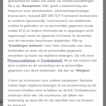
als broedvogel uit Nederland. Vooral het
geactiveerd en vallen niet onder uw voorkeursinstellingen.
Als u op “
Accepteren
” klikt, geeft u toestemming aan
verdwijnen van moeras- en rietgebieden maakte
Hearst en onze adverteerders, advertentietechnologie
het vrijwel onmogelijk om nog te nestelen. Vanaf
leveranciers, inclusief
137
IAB TCF Framework-leveranciers
de jaren zeventig doken weer sporadisch
en anderen (gezamenlijk 'Leveranciers') om additionele
cookies te gebruiken en uw persoonlijke gegevens (zoals
zeearenden op, en in 2006 broedde voor het
unieke ID’s) en andere informatie die is opgeslagen en/of
eerst weer een paar in Nederland.
opgevraagd vanaf uw apparaat of browser te verwerken
voor de hieronder beschreven doeleinden. Klik op
Sindsdien groeit de populatie gestaag. Volgens
“
Instellingen beheren
” voor meer informatie over deze
doeleinden en waar wij uw persoonlijke gegevens
cijfers van de Werkgroep Zeearend
waren er in
verwerken op basis van legitieme belangen. Zie ook onze
2024 veertig broedparen actief. Toch blijft de
Privacyverklaring
en
Cookiebeleid
. Als je niet instemt met
soort kwetsbaar. Aanvaringen met windmolens
deze cookies en de verwerking van je persoonlijke
gegevens voor deze doeleinden, klik dan op "
Afwijzen
”.
en hoogspanningsleidingen vormen een
toenemend risico; in februari 2025 kwam nog
U kunt uw voorkeuren voor cookies aanpassen, bezwaar
een jonge zeearend om het leven na een botsing
maken tegen legitieme belangen of uw toestemming op elk
moment intrekken door te klikken op de link 'Cookiekeuzes'
met een windturbine in Flevoland.
onderaan deze site. Uw voorkeuren zijn alleen van
toepassing op deze site en zijn specifiek voor uw browser
en apparaat.