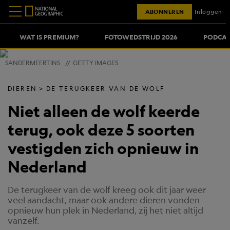
ABONNEREN
Inloggen
WAT IS PREMIUM?
FOTOWEDSTRIJD 2026
PODCAS
SANDERMEERTINS
//
GETTY IMAGES
DIEREN
DE TERUGKEER VAN DE WOLF
Niet alleen de wolf keerde
terug, ook deze 5 soorten
vestigden zich opnieuw in
Nederland
De terugkeer van de wolf kreeg ook dit jaar weer
veel aandacht, maar ook andere dieren vonden
opnieuw hun plek in Nederland, zij het niet altijd
vanzelf.