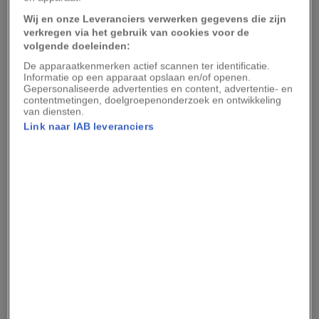
NATURFOTO HONAL
//
GETTY IMAGES
Wij en onze Leveranciers verwerken gegevens die zijn
De zeearend broedt sinds enkele jaren weer in Nederland.
verkregen via het gebruik van cookies voor de
volgende doeleinden:
2. Bever
De apparaatkenmerken actief scannen ter identificatie.
Informatie op een apparaat opslaan en/of openen.
Gepersonaliseerde advertenties en content, advertentie- en
De terugkeer van de bever geldt als een van de
contentmetingen, doelgroepenonderzoek en ontwikkeling
grootste successen van natuurherstel in
van diensten.
Link naar IAB leveranciers
Nederland. Tot het begin van de negentiende
eeuw kwam hij veel voor langs rivieren en in
moerasgebieden. Intensieve jacht en
habitatverlies maakten daar een einde aan.
Leestip:
Deze 6 dieren worden (veel) ouder dan de
mens. Wat is hun geheim?
In 1988 startte een herintroductieprogramma
met bevers uit Duitsland. De dieren werden
uitgezet in de Biesbosch en later in andere