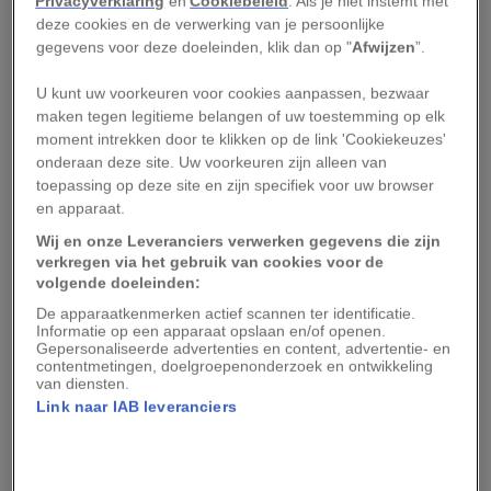
Privacyverklaring
en
Cookiebeleid
. Als je niet instemt met
deze cookies en de verwerking van je persoonlijke
Vroeger waren er in Nederland een stuk meer
gegevens voor deze doeleinden, klik dan op "
Afwijzen
”.
wolven dan nu: zo veel zelfs, dat er in 1760 in
U kunt uw voorkeuren voor cookies aanpassen, bezwaar
Brabant werd gesproken over een ‘wolvenplaag’.
maken tegen legitieme belangen of uw toestemming op elk
Maar eind negentiende eeuw was er in heel
moment intrekken door te klikken op de link 'Cookiekeuzes'
West-Europa geen wolf meer over.
onderaan deze site. Uw voorkeuren zijn alleen van
toepassing op deze site en zijn specifiek voor uw browser
en apparaat.
Aan het verdwijnen van de wolf lagen meerdere
Wij en onze Leveranciers verwerken gegevens die zijn
oorzaken ten grondslag, waaronder de krimp van
verkregen via het gebruik van cookies voor de
het leefgebied door landbouw en verstedelijking.
volgende doeleinden:
Maar misschien wel de belangrijkste factor was
De apparaatkenmerken actief scannen ter identificatie.
Informatie op een apparaat opslaan en/of openen.
de grote klopjacht.
Gepersonaliseerde advertenties en content, advertentie- en
contentmetingen, doelgroepenonderzoek en ontwikkeling
van diensten.
Doordat er allerlei
fabels over de wolf
de ronde
Link naar IAB leveranciers
deden en boeren het beu waren dat hun vee
werd gegrepen, ontvingen jagers premies op het
afschieten van een wolf. Ook werden er – vaak