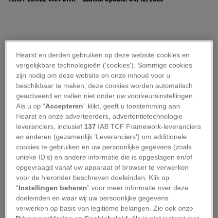
S
inds 2015 lijkt
de wolf zich op meerdere
Hearst en derden gebruiken op deze website cookies en
plekken in Nederland prima thuis te
vergelijkbare technologieën ('cookies'). Sommige cookies
voelen
. Het dier liet zich bijna 150 jaar
zijn nodig om deze website en onze inhoud voor u
niet zien, maar heeft zich inmiddels opnieuw
beschikbaar te maken; deze cookies worden automatisch
geactiveerd en vallen niet onder uw voorkeursinstellingen.
weten te vestigen. Dat leidde op de Utrechtse
Als u op “
Accepteren
” klikt, geeft u toestemming aan
Heuvelrug tot verschillende incidenten, waarna
Hearst en onze adverteerders, advertentietechnologie
werd besloten dat
de betrokken wolf mocht
leveranciers, inclusief
137
IAB TCF Framework-leveranciers
en anderen (gezamenlijk 'Leveranciers') om additionele
worden afgeschoten
. Hoe kan het dat de wolf zo
cookies te gebruiken en uw persoonlijke gegevens (zoals
lang uit Nederland verdween – en hoe wist hij
unieke ID’s) en andere informatie die is opgeslagen en/of
weer terug te keren?
opgevraagd vanaf uw apparaat of browser te verwerken
voor de hieronder beschreven doeleinden. Klik op
“
Instellingen beheren
” voor meer informatie over deze
Waarom verdween de wolf
doeleinden en waar wij uw persoonlijke gegevens
uit Nederland?
verwerken op basis van legitieme belangen. Zie ook onze