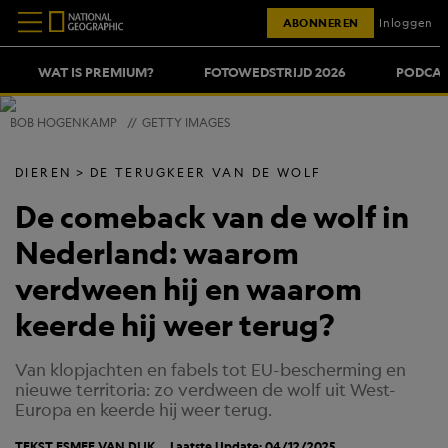
ABONNEREN
Inloggen
WAT IS PREMIUM?
FOTOWEDSTRIJD 2026
PODCAS
BOB HOGENKAMP
//
GETTY IMAGES
DIEREN
DE TERUGKEER VAN DE WOLF
De comeback van de wolf in
Nederland: waarom
verdween hij en waarom
keerde hij weer terug?
Van klopjachten en fabels tot EU-bescherming en
nieuwe territoria: zo verdween de wolf uit West-
Europa en keerde hij weer terug.
TEKST
ESMEE VAN DIJK
Laatste Update: 04/12/2025