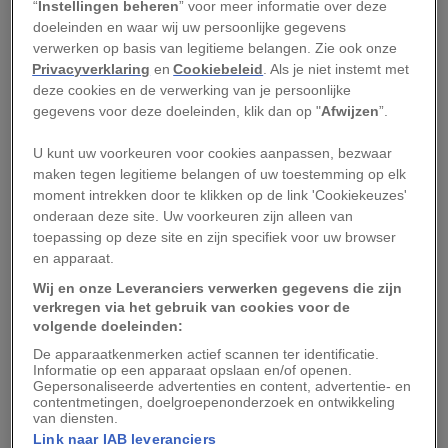
“
Instellingen beheren
” voor meer informatie over deze
het kostbare sperma dan bij het de eitjes
doeleinden en waar wij uw persoonlijke gegevens
terecht?
verwerken op basis van legitieme belangen. Zie ook onze
Privacyverklaring
en
Cookiebeleid
. Als je niet instemt met
Dat gebeurt volledig buiten hun lichamen om,
deze cookies en de verwerking van je persoonlijke
legt Marah J. Hardt uit, schrijfster van het boek
gegevens voor deze doeleinden, klik dan op "
Afwijzen
”.
Sex in the Sea: Our Intimate Connection with
U kunt uw voorkeuren voor cookies aanpassen, bezwaar
Sex-Changing Fish, Romantic Lobsters, Kinky
maken tegen legitieme belangen of uw toestemming op elk
Squid, and Other Salty Erotica of the Deep
. De
moment intrekken door te klikken op de link 'Cookiekeuzes'
onderaan deze site. Uw voorkeuren zijn alleen van
mannetjes stoten hun sperma uit terwijl de
toepassing op deze site en zijn specifiek voor uw browser
vrouwtjes hun eitjes uitstoten, die daarna in het
en apparaat.
water worden bevrucht.
Wij en onze Leveranciers verwerken gegevens die zijn
verkregen via het gebruik van cookies voor de
Onduidelijk is wie – het vrouwtje of het
volgende doeleinden:
parasitische mannetje – het moment bepaald
De apparaatkenmerken actief scannen ter identificatie.
Informatie op een apparaat opslaan en/of openen.
waarop het sperma vrijkomt. “Aangezien het
Gepersonaliseerde advertenties en content, advertentie- en
contentmetingen, doelgroepenonderzoek en ontwikkeling
uiteinde van zijn staart nog uit het vrouwtje
van diensten.
steekt”, kan hij het sperma uitstoten wanneer zij
Link naar IAB leveranciers