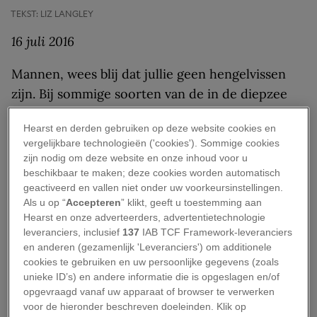
TEKST: LIZ LANGLEY
16 juli 2016
Mannen, wees blij dat jullie geen hengelvissen
zijn. Bij sommige soorten van de in de diepzee
levende hengelvis, zoals de getande zeeduivel
Hearst en derden gebruiken op deze website cookies en
Neoceratias spinifer
, bijten de piepkleine
vergelijkbare technologieën ('cookies'). Sommige cookies
mannetjes zich vast in het vrouwtje, dat soms
zijn nodig om deze website en onze inhoud voor u
wel tienmaal zo groot is als haar partner, waarna
beschikbaar te maken; deze cookies worden automatisch
geactiveerd en vallen niet onder uw voorkeursinstellingen.
hij versmelt met het vrouwtje en in haar lijf
Als u op “
Accepteren
” klikt, geeft u toestemming aan
opgaat totdat er niets anders meer van hem over
Hearst en onze adverteerders, advertentietechnologie
is dan testikels – een voorraadje sperma
leveranciers, inclusief
137
IAB TCF Framework-leveranciers
en anderen (gezamenlijk 'Leveranciers') om additionele
waarmee het vrouwtje haar eitjes kan
cookies te gebruiken en uw persoonlijke gegevens (zoals
bevruchten.
unieke ID’s) en andere informatie die is opgeslagen en/of
opgevraagd vanaf uw apparaat of browser te verwerken
Alles goed en wel (en vreemd), maar hoe komt
voor de hieronder beschreven doeleinden. Klik op