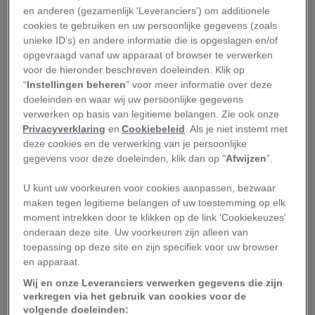
en anderen (gezamenlijk 'Leveranciers') om additionele
naar het oosten gelegen dorp Ojmjakon. Of op
cookies te gebruiken en uw persoonlijke gegevens (zoals
de Zuidpool, waar het in de winter tot wel zestig
unieke ID’s) en andere informatie die is opgeslagen en/of
graden vriest. Maar op deze plekken wonen geen
opgevraagd vanaf uw apparaat of browser te verwerken
voor de hieronder beschreven doeleinden. Klik op
280.000 inwoners dicht op elkaar, zoals in
“
Instellingen beheren
” voor meer informatie over deze
Jakoetsk.
doeleinden en waar wij uw persoonlijke gegevens
verwerken op basis van legitieme belangen. Zie ook onze
Bouwen en wonen in een stad die te kampen
Privacyverklaring
en
Cookiebeleid
. Als je niet instemt met
heeft met zulke extreme kou vereist de nodige
deze cookies en de verwerking van je persoonlijke
gegevens voor deze doeleinden, klik dan op "
Afwijzen
”.
aanpassingen. Omdat de grond permanent
bevroren is, staan de meeste gebouwen in
U kunt uw voorkeuren voor cookies aanpassen, bezwaar
Jakoetsk op palen. Bouwwerken zonder
maken tegen legitieme belangen of uw toestemming op elk
moment intrekken door te klikken op de link 'Cookiekeuzes'
paalfundering zakken langzaam weg doordat de
onderaan deze site. Uw voorkeuren zijn alleen van
permafrost onder de gebouwen smelt door de
toepassing op deze site en zijn specifiek voor uw browser
warmte die ze genereren.
en apparaat.
Wij en onze Leveranciers verwerken gegevens die zijn
Daarnaast heeft Jakoetsk te maken met
verkregen via het gebruik van cookies voor de
volgende doeleinden: