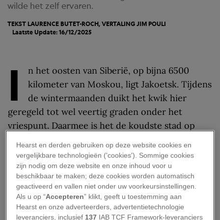
wilde het zelf ervaren.
TEKST LAURENCE BUTET-ROCH, VERTALING
JIM POULI
Laatste Update: 16/12/2025
I
n het oosten van Siberië, op bijna 6500
kilometer van Moskou, ligt Jakoetsk. Tijdens
de wintermaanden duikt het kwik hier
geregeld tot wel veertig graden onder het
vriespunt. Daarmee is het de koudste stad op
aarde. Hoe ziet het dagelijks leven eruit in deze
Hearst en derden gebruiken op deze website cookies en
Russische stad?
vergelijkbare technologieën ('cookies'). Sommige cookies
zijn nodig om deze website en onze inhoud voor u
Huizen op palen
beschikbaar te maken; deze cookies worden automatisch
geactiveerd en vallen niet onder uw voorkeursinstellingen.
Als u op “
Accepteren
” klikt, geeft u toestemming aan
Zeker, er zijn plekken waar het nóg kouder
Hearst en onze adverteerders, advertentietechnologie
wordt, zoals in het ruim 900 kilometer verder
leveranciers, inclusief
137
IAB TCF Framework-leveranciers