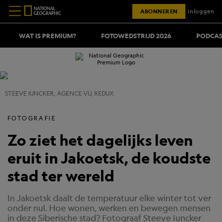
ABONNEREN
Inloggen
WAT IS PREMIUM?
FOTOWEDSTRIJD 2026
PODCAS
STEEVE IUNCKER, AGENCE VU, REDUX
FOTOGRAFIE
Zo ziet het dagelijks leven
eruit in Jakoetsk, de koudste
stad ter wereld
In Jakoetsk daalt de temperatuur elke winter tot ver
onder nul. Hoe wonen, werken en bewegen mensen
in deze Siberische stad? Fotograaf Steeve Iuncker