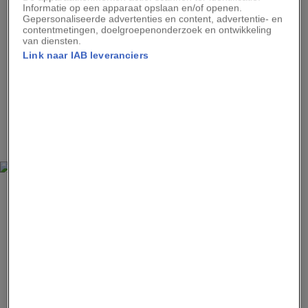
Informatie op een apparaat opslaan en/of openen.
Gepersonaliseerde advertenties en content, advertentie- en
contentmetingen, doelgroepenonderzoek en ontwikkeling
van diensten.
DAVID M. PHILLIPS, SCIENCE SOURCE
Link naar IAB leveranciers
Op deze opname van een rasterelektronenmicroscoop is de bacterie
Haemophilus influenzae te zien, de microbe die aanvankelijk de ‘Pfeiffer-
bacil’ werd genoemd. De Duitse bacterioloog Richard Pfeiffer trof de
bacterie uitsluitend aan in het sputum van slachtoffers van de Spaanse
griep en schreef in 1892: ‘In het licht van deze bevindingen voel ik mij
gerechtvaardigd te verklaren dat de bacillen die ik zo-even heb
beschreven, de besmettende oorzaak van influenza zijn.’
BETTMANN COLLECTION VIA GETTY IMAGES
Pfeiffer (staand) was een protegé van Robert Koch (zittend in zijn
werkkamer), een van de grondleggers van de moderne bacteriologie en
ontdekker van de bacteriën die cholera en tuberculose veroorzaken.