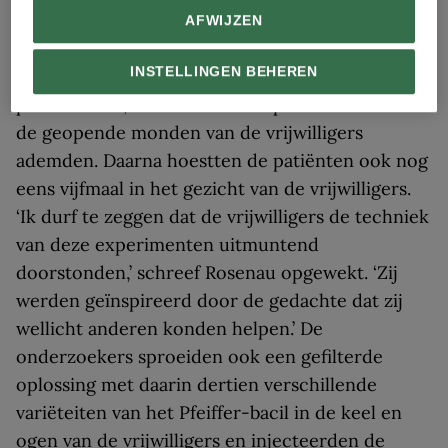
augustus 1919.
AFWIJZEN
Het team liet de vrijwilligers vervolgens ‘pal voor
INSTELLINGEN BEHEREN
de gezichten’ van besmette influenzapatiënten
plaatsnemen, waarna de zieke patiënten direct in
de geopende monden van de vrijwilligers
ademden. Daarna hoestten de patiënten ook nog
eens vijfmaal in het gezicht van de vrijwilligers.
‘Ik durf te zeggen dat de vrijwilligers de techniek
van deze experimenten uitmuntend
doorstonden,’ schreef Rosenau opgewekt. ‘Zij
werden geïnspireerd door de gedachte dat zij
wellicht anderen konden helpen.’ De
onderzoekers sproeiden ook een gefilterde
oplossing met daarin dertien verschillende
variëteiten van het Pfeiffer-bacil in de keel en
ogen van de vrijwilligers en injecteerden de