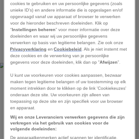
van Robert Koch zelf, de grondlegger van de
cookies te gebruiken en uw persoonlijke gegevens (zoals
microbiologie. Pfeiffers status als wetenschapper
unieke ID’s) en andere informatie die is opgeslagen en/of
opgevraagd vanaf uw apparaat of browser te verwerken
was dusdanig dat hij op zijn woord werd geloofd,
voor de hieronder beschreven doeleinden. Klik op
en dat was 26 jaar later, in 1918, nog steeds het
“
Instellingen beheren
” voor meer informatie over deze
geval, toen mensen in alarmerende aantallen
doeleinden en waar wij uw persoonlijke gegevens
verwerken op basis van legitieme belangen. Zie ook onze
begonnen te overlijden aan een nieuwe, zeer
Privacyverklaring
en
Cookiebeleid
. Als je niet instemt met
besmettelijke luchtwegaandoening.
deze cookies en de verwerking van je persoonlijke
gegevens voor deze doeleinden, klik dan op "
Afwijzen
”.
U kunt uw voorkeuren voor cookies aanpassen, bezwaar
maken tegen legitieme belangen of uw toestemming op elk
moment intrekken door te klikken op de link 'Cookiekeuzes'
onderaan deze site. Uw voorkeuren zijn alleen van
toepassing op deze site en zijn specifiek voor uw browser
en apparaat.
Wij en onze Leveranciers verwerken gegevens die zijn
verkregen via het gebruik van cookies voor de
volgende doeleinden:
De apparaatkenmerken actief scannen ter identificatie.