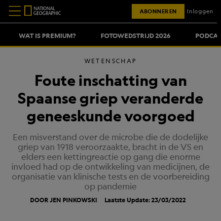
ABONNEREN
Inloggen
WAT IS PREMIUM?
FOTOWEDSTRIJD 2026
PODCAS
WETENSCHAP
Foute inschatting van
Spaanse griep veranderde
geneeskunde voorgoed
Een misverstand over de microbe die de dodelijke
griep van 1918 veroorzaakte, bracht in de VS en
elders een kettingreactie op gang die enorme
invloed had op de ontwikkeling van medicijnen, de
organisatie van klinische tests en de voorbereiding
op pandemie
DOOR JEN PINKOWSKI
Laatste Update: 23/03/2022