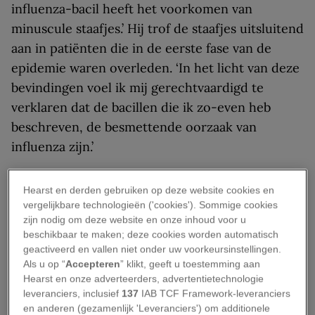
influenza-bacil heeft het voorkomen van
minuscule staafjes.’ Hij trof de staafjes uitsluitend
aan in patiënten die in de eerste fase van de
epidemie waren overleden. ‘In het licht van deze
bevindingen voel ik mij gerechtvaardigd te
verklaren dat de bacillen die ik zo-even heb
beschreven, de besmettende oorzaak van
influenza zijn.’
Hij noemde de nieuwe bacterie
Bacillus
Hearst en derden gebruiken op deze website cookies en
influenzae
, die in de volksmond al snel het
vergelijkbare technologieën ('cookies'). Sommige cookies
‘Pfeiffer-bacil’ werd genoemd. Per slot van
zijn nodig om deze website en onze inhoud voor u
beschikbaar te maken; deze cookies worden automatisch
rekening was Pfeiffer hoofd van de
geactiveerd en vallen niet onder uw voorkeursinstellingen.
‘wetenschappelijke afdeling’ van het Preußisches
Als u op “
Accepteren
” klikt, geeft u toestemming aan
Institut für Infektionskrankheiten (het huidige
Hearst en onze adverteerders, advertentietechnologie
leveranciers, inclusief
137
IAB TCF Framework-leveranciers
Robert Koch Instituut) en een van de protegés
en anderen (gezamenlijk 'Leveranciers') om additionele