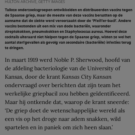
HULTON ARCHIVE, GETTY IMAGES
Talloze onderzoeksgroepen ontwikkelden en distribueerden vaccins tegen
de Spaanse griep, maar de meeste van deze vaccins berustten op de
aanname dat de ziekte werd veroorzaakt door de ‘Pfeiffer-bacil’. Andere
vaccins bestonden uit een mix van dode bacteriën, waaronder
streptokokken, pneumokokken en Staphylococcus aureus. Hoewel deze
cocktails uiteraard niet hielpen tegen de Spaanse griep, wisten ze wel het
aantal sterfgevallen als gevolg van secondaire (bacteriële) infecties terug
te dringen.
In maart 1919 werd Noble P. Sherwood, hoofd van
de afdeling bacteriologie van de University of
Kansas, door de krant
Kansas City Kansan
ondervraagd over berichten dat zijn team het
werkelijke griepbacil zou hebben geïdentificeerd.
Maar hij ontkende dat, waarop de krant sneerde:
‘De griep doet de wetenschappelijke wereld als
een vis op het droge naar adem snakken, wild
spartelen en in paniek om zich heen slaan.’