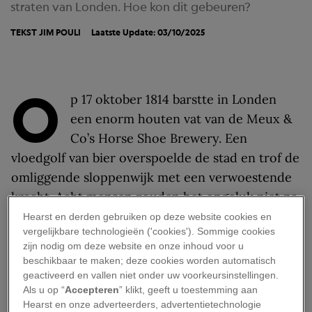
straten van Londen. Hoe kon dit gebeuren?
TEKST
JIM POULI
Laatste Update: 03/10/2025
O
p 17 oktober 1814 barstte in Londen
een enorm houten vat van de Meux &
Co’s Horse Shoe Brewery. Een
vloedgolf van bier overspoelde de stad en trof de
omliggende sloppenwijk met een verwoestende
kracht. Acht mensen zouden het ongeluk niet na
kunnen vertellen. Hoe kon deze ramp gebeuren?
Hearst en derden gebruiken op deze website cookies en
vergelijkbare technologieën ('cookies'). Sommige cookies
De Meux familie
zijn nodig om deze website en onze inhoud voor u
beschikbaar te maken; deze cookies worden automatisch
geactiveerd en vallen niet onder uw voorkeursinstellingen.
De brouwerij van de Londense familie Meux was
Als u op “
Accepteren
” klikt, geeft u toestemming aan
Hearst en onze adverteerders, advertentietechnologie
aan het begin van de negentiende eeuw een van