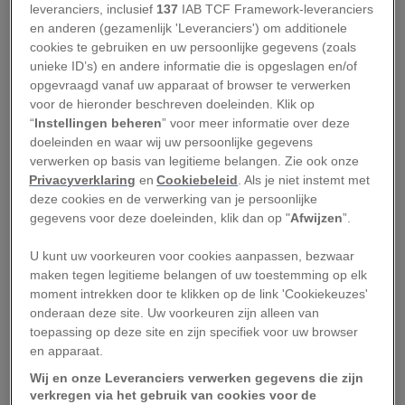
leveranciers, inclusief
137
IAB TCF Framework-leveranciers
de grootste van de stad. In 1809 kocht Sir Henry
en anderen (gezamenlijk 'Leveranciers') om additionele
Meux de Horse Shoe Brewery in het centrum
cookies te gebruiken en uw persoonlijke gegevens (zoals
unieke ID’s) en andere informatie die is opgeslagen en/of
van Londen, op de plek waar nu het Dominion
opgevraagd vanaf uw apparaat of browser te verwerken
Theatre staat.
voor de hieronder beschreven doeleinden. Klik op
“
Instellingen beheren
” voor meer informatie over deze
Zijn vader, Sir Richard Meux, was eerder mede-
doeleinden en waar wij uw persoonlijke gegevens
eigenaar van een andere brouwerij in West-
verwerken op basis van legitieme belangen. Zie ook onze
Privacyverklaring
en
Cookiebeleid
. Als je niet instemt met
Londen geweest. Die stond bekend om één
deze cookies en de verwerking van je persoonlijke
opvallende blikvanger: Richard had er het
gegevens voor deze doeleinden, klik dan op "
Afwijzen
”.
grootste bieropslagvat van Londen laten bouwen.
U kunt uw voorkeuren voor cookies aanpassen, bezwaar
Het kon maar liefst 3,2 miljoen liter bier
maken tegen legitieme belangen of uw toestemming op elk
bevatten.
moment intrekken door te klikken op de link 'Cookiekeuzes'
onderaan deze site. Uw voorkeuren zijn alleen van
Leestip:
Negentiende-eeuws Londen door de ogen
toepassing op deze site en zijn specifiek voor uw browser
en apparaat.
van schrijver Charles Dickens: een stad met twee
gezichten
Wij en onze Leveranciers verwerken gegevens die zijn
verkregen via het gebruik van cookies voor de