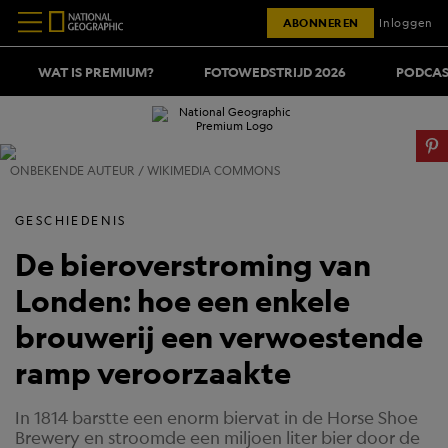
ABONNEREN
Inloggen
WAT IS PREMIUM?
FOTOWEDSTRIJD 2026
PODCAS
ONBEKENDE AUTEUR / WIKIMEDIA COMMONS
GESCHIEDENIS
De bieroverstroming van
Londen: hoe een enkele
brouwerij een verwoestende
ramp veroorzaakte
In 1814 barstte een enorm biervat in de Horse Shoe
Brewery en stroomde een miljoen liter bier door de