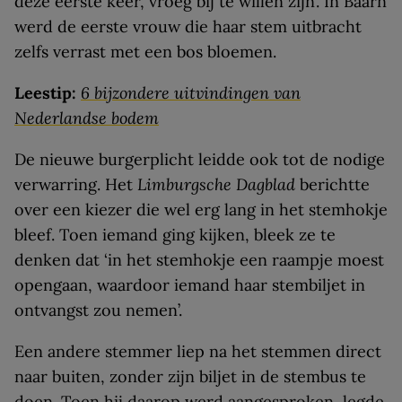
deze eerste keer, vroeg bij te willen zijn’. In Baarn
werd de eerste vrouw die haar stem uitbracht
zelfs verrast met een bos bloemen.
Leestip:
6 bijzondere uitvindingen van
Nederlandse bodem
De nieuwe burgerplicht leidde ook tot de nodige
verwarring. Het
Limburgsche Dagblad
berichtte
over een kiezer die wel erg lang in het stemhokje
bleef. Toen iemand ging kijken, bleek ze te
denken dat ‘in het stemhokje een raampje moest
opengaan, waardoor iemand haar stembiljet in
ontvangst zou nemen’.
Een andere stemmer liep na het stemmen direct
naar buiten, zonder zijn biljet in de stembus te
doen. Toen hij daarop werd aangesproken, legde