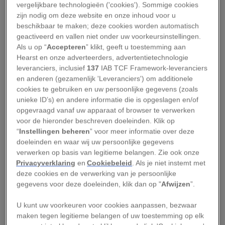
vergelijkbare technologieën ('cookies'). Sommige cookies
Nederland al veel eerder verkiezingen. In 1796,
zijn nodig om deze website en onze inhoud voor u
tijdens de Bataafse Republiek, werd de eerste
beschikbaar te maken; deze cookies worden automatisch
volksvertegenwoordiging gekozen. Daarna bleef
geactiveerd en vallen niet onder uw voorkeursinstellingen.
Als u op “
Accepteren
” klikt, geeft u toestemming aan
het stemrecht echter lang voorbehouden aan de
Hearst en onze adverteerders, advertentietechnologie
rijke, mannelijke elite. In de negentiende eeuw
leveranciers, inclusief
137
IAB TCF Framework-leveranciers
lag het aantal stemgerechtigden vaak niet hoger
en anderen (gezamenlijk 'Leveranciers') om additionele
cookies te gebruiken en uw persoonlijke gegevens (zoals
dan vier procent van de bevolking.
unieke ID’s) en andere informatie die is opgeslagen en/of
opgevraagd vanaf uw apparaat of browser te verwerken
Leestip:
Welke namen heeft Nederland allemaal
voor de hieronder beschreven doeleinden. Klik op
gekend? Een korte geschiedenis van Nederland
“
Instellingen beheren
” voor meer informatie over deze
doeleinden en waar wij uw persoonlijke gegevens
In de eeuw daarna werd het kiesrecht stap voor
verwerken op basis van legitieme belangen. Zie ook onze
Privacyverklaring
en
Cookiebeleid
. Als je niet instemt met
stap uitgebreid. Een belangrijk keerpunt kwam in
deze cookies en de verwerking van je persoonlijke
1917, toen politieke partijen na jaren van strijd
gegevens voor deze doeleinden, klik dan op "
Afwijzen
”.
een compromis sloten over onderwijs en
U kunt uw voorkeuren voor cookies aanpassen, bezwaar
kiesrecht: de zogeheten Pacificatie. Vanaf dat
maken tegen legitieme belangen of uw toestemming op elk
moment mochten alle mannen ouder dan 25 jaar