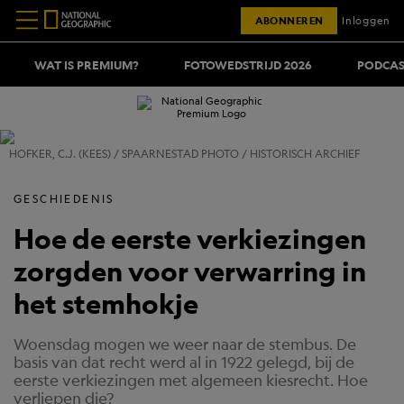
ABONNEREN
Inloggen
WAT IS PREMIUM?
FOTOWEDSTRIJD 2026
PODCAS
HOFKER, C.J. (KEES) / SPAARNESTAD PHOTO / HISTORISCH ARCHIEF
GESCHIEDENIS
Hoe de eerste verkiezingen
zorgden voor verwarring in
het stemhokje
Woensdag mogen we weer naar de stembus. De
basis van dat recht werd al in 1922 gelegd, bij de
eerste verkiezingen met algemeen kiesrecht. Hoe
verliepen die?