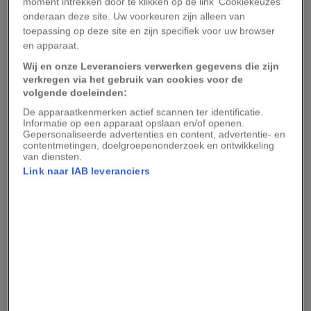
moment intrekken door te klikken op de link 'Cookiekeuzes'
stemmen, ongeacht hun inkomen of
onderaan deze site. Uw voorkeuren zijn alleen van
toepassing op deze site en zijn specifiek voor uw browser
maatschappelijke positie.
en apparaat.
Wij en onze Leveranciers verwerken gegevens die zijn
Wat is de Pacificatie van 1917?
verkregen via het gebruik van cookies voor de
volgende doeleinden:
De apparaatkenmerken actief scannen ter identificatie.
Op 3 juli 1918 vonden de eerste verkiezingen met
Informatie op een apparaat opslaan en/of openen.
Gepersonaliseerde advertenties en content, advertentie- en
algemeen mannenkiesrecht plaats. Voor het
contentmetingen, doelgroepenonderzoek en ontwikkeling
van diensten.
eerst mochten alle volwassen mannen hun stem
Link naar IAB leveranciers
uitbrengen, maar vrouwen nog niet. Zij konden
zich wél verkiesbaar stellen, en dat deden ze:
Suze Groeneweg van de Sociaal-Democratische
Arbeiderspartij (SDAP) werd het eerste
vrouwelijke Kamerlid van Nederland.