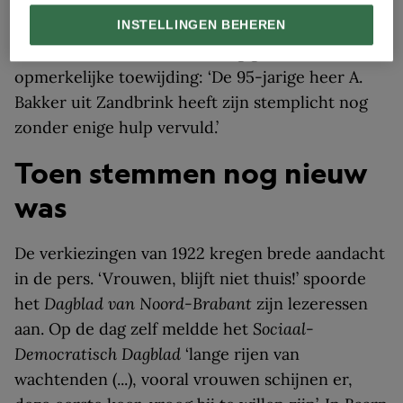
vrouwen die woensdag te Winschoten ging
stemmen, was de 101-jarige weduwe Lubberts.’
INSTELLINGEN BEHEREN
Ook in Barneveld werd verslag gedaan van
opmerkelijke toewijding: ‘De 95-jarige heer A.
Bakker uit Zandbrink heeft zijn stemplicht nog
zonder enige hulp vervuld.’
Toen stemmen nog nieuw
was
De verkiezingen van 1922 kregen brede aandacht
in de pers. ‘Vrouwen, blijft niet thuis!’ spoorde
het
Dagblad van Noord-Brabant
zijn lezeressen
aan. Op de dag zelf meldde het
Sociaal-
Democratisch Dagblad
‘lange rijen van
wachtenden (...), vooral vrouwen schijnen er,