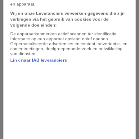
Het personage D’Artagnan is afgeleid van het
en apparaat.
leven van Charles de Batz de Castelmore, een
Wij en onze Leveranciers verwerken gegevens die zijn
verkregen via het gebruik van cookies voor de
Franse edelman en musketier in het leger van
volgende doeleinden:
Zonnekoning
Lodewijk XIV
. Dumas stuit tijdens
De apparaatkenmerken actief scannen ter identificatie.
historisch onderzoek op
Mémoires de M.
Informatie op een apparaat opslaan en/of openen.
Gepersonaliseerde advertenties en content, advertentie- en
d’Artagnan
, een gefictionaliseerde biografie over
contentmetingen, doelgroepenonderzoek en ontwikkeling
van diensten.
De Batz de Castelmore, geschreven door Gatien
Link naar IAB leveranciers
de Sandras. Dumas gebruikt deze memoires als
basis voor zijn klassieker
De drie musketiers
en
de latere verhalen
Twintig jaar later
en
De
burggraaf van Bragelonne: tien jaar later
.
Van provinciale edelman
tot elite-musketier
In de jaren dertig van de zeventiende eeuw