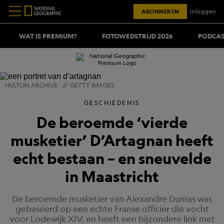
ABONNEREN
Inloggen
WAT IS PREMIUM?
FOTOWEDSTRIJD 2026
PODCAS
HULTON ARCHIVE
//
GETTY IMAGES
GESCHIEDENIS
De beroemde ‘vierde
musketier’ D’Artagnan heeft
echt bestaan – en sneuvelde
in Maastricht
De beroemde musketier van Alexandre Dumas was
gebaseerd op een echte Franse officier die vocht
voor Lodewijk XIV, en heeft een bijzondere link met