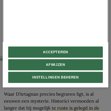
In 1672 neemt D’Artagnan deel aan de Frans-
Nederlandse Oorlog (1672-1678). Een jaar later
sneuvelt hij tijdens de belegering van Maastricht.
De koning schrijft vervolgens in een brief aan
zijn vrouw Marie Thérèse: ‘Ik heb D’Artagnan
verloren, in wie ik het volste vertrouwen had en
die in alles goed was.’
ACCEPTEREN
AFWIJZEN
PHOTO 12
//
GETTY IMAGES
INSTELLINGEN BEHEREN
Het sneuvelen van D’Artagnan tijdens het Beleg van Maastricht, 1673.
Gravure uit de achttiende eeuw.
Waar D’Artagnan precies begraven ligt, is al
eeuwen een mysterie. Historici vermoeden al
langer dat hij mogelijk
te ruste is gelegd in de