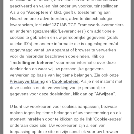
geactiveerd en vallen niet onder uw voorkeursinstellingen.
De echte D’Artagnan
Als u op “
Accepteren
” klikt, geeft u toestemming aan
Hearst en onze adverteerders, advertentietechnologie
achter het beroemde
leveranciers, inclusief
137
IAB TCF Framework-leveranciers
verhaal
en anderen (gezamenlijk 'Leveranciers') om additionele
cookies te gebruiken en uw persoonlijke gegevens (zoals
unieke ID’s) en andere informatie die is opgeslagen en/of
‘Eén voor allen en allen voor één,’ roepen de
opgevraagd vanaf uw apparaat of browser te verwerken
voor de hieronder beschreven doeleinden. Klik op
musketiers, terwijl ze hun degens kruisen. Het
“
Instellingen beheren
” voor meer informatie over deze
zijn D’Artagnan en de drie musketiers Athos,
doeleinden en waar wij uw persoonlijke gegevens
Porthos en Aramis, die in Alexandre Dumas’
verwerken op basis van legitieme belangen. Zie ook onze
Privacyverklaring
en
Cookiebeleid
. Als je niet instemt met
klassieker
De drie musketiers
uit 1844 Frankrijk
deze cookies en de verwerking van je persoonlijke
redden van kardinaal Richelieu, die een
gegevens voor deze doeleinden, klik dan op "
Afwijzen
”.
staatsgreep beraamt. Wat veel lezers niet weten,
U kunt uw voorkeuren voor cookies aanpassen, bezwaar
is dat het wereldberoemde verhaal is gebaseerd
maken tegen legitieme belangen of uw toestemming op elk
op historische personen en gebeurtenissen die
moment intrekken door te klikken op de link 'Cookiekeuzes'
werkelijk hebben plaatsgevonden.
onderaan deze site. Uw voorkeuren zijn alleen van
toepassing op deze site en zijn specifiek voor uw browser