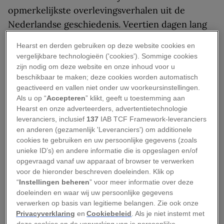
opmerkelijkste overlevingsverhalen uit de
Nederlandse geschiedenis. Veertien dagen lang
dobberen ze over een winterse binnenzee,
Hearst en derden gebruiken op deze website cookies en
blootgesteld aan kou, stormen en honger. Hoe
vergelijkbare technologieën ('cookies'). Sommige cookies
kwamen ze daar terecht?
zijn nodig om deze website en onze inhoud voor u
beschikbaar te maken; deze cookies worden automatisch
Botkloppen op de
geactiveerd en vallen niet onder uw voorkeursinstellingen.
Als u op “
Accepteren
” klikt, geeft u toestemming aan
Zuiderzee
Hearst en onze adverteerders, advertentietechnologie
leveranciers, inclusief
137
IAB TCF Framework-leveranciers
en anderen (gezamenlijk 'Leveranciers') om additionele
De winter van 1848-1849 was uitzonderlijk
cookies te gebruiken en uw persoonlijke gegevens (zoals
streng. Grote delen van de Zuiderzee waren
unieke ID’s) en andere informatie die is opgeslagen en/of
opgevraagd vanaf uw apparaat of browser te verwerken
dichtgevroren. Voor veel vissers betekende dat
voor de hieronder beschreven doeleinden. Klik op
echter niet dat het werk stilviel. Integendeel: het
“
Instellingen beheren
” voor meer informatie over deze
ijs bood de mogelijkheid om een bijzondere
doeleinden en waar wij uw persoonlijke gegevens
verwerken op basis van legitieme belangen. Zie ook onze
vorm van visserij te bedrijven, het zogenaamde
Privacyverklaring
en
Cookiebeleid
. Als je niet instemt met
botkloppen.
deze cookies en de verwerking van je persoonlijke