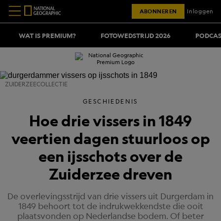
ABONNEREN
Inloggen
WAT IS PREMIUM?
FOTOWEDSTRIJD 2026
PODCAS
ZUIDERZEECOLLECTIE
GESCHIEDENIS
Hoe drie vissers in 1849
veertien dagen stuurloos op
een ijsschots over de
Zuiderzee dreven
De overlevingsstrijd van drie vissers uit Durgerdam in
1849 behoort tot de indrukwekkendste die ooit
plaatsvonden op Nederlandse bodem. Of beter