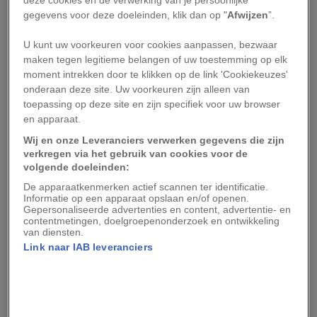
gegevens voor deze doeleinden, klik dan op "
Afwijzen
”.
Met een slee, netten, een bijl en een zware
U kunt uw voorkeuren voor cookies aanpassen, bezwaar
houten klopper trokken vissers kilometers ver
maken tegen legitieme belangen of uw toestemming op elk
het ijs op. Ze hakten gaten in de bevroren zee en
moment intrekken door te klikken op de link 'Cookiekeuzes'
spanden daaronder netten. Vervolgens sloegen
onderaan deze site. Uw voorkeuren zijn alleen van
toepassing op deze site en zijn specifiek voor uw browser
ze met een zware houten balk op het ijs. De
en apparaat.
trillingen joegen de op de bodem verscholen
Wij en onze Leveranciers verwerken gegevens die zijn
botten op, waarna de platvissen in de netten
verkregen via het gebruik van cookies voor de
zwommen.
volgende doeleinden:
De apparaatkenmerken actief scannen ter identificatie.
Voor arme vissersgezinnen kon een goede vangst
Informatie op een apparaat opslaan en/of openen.
Gepersonaliseerde advertenties en content, advertentie- en
het verschil betekenen tussen een leven in
contentmetingen, doelgroepenonderzoek en ontwikkeling
van diensten.
armoede en een redelijk inkomen.
Link naar IAB leveranciers
Het moment waarop alles
misgaat