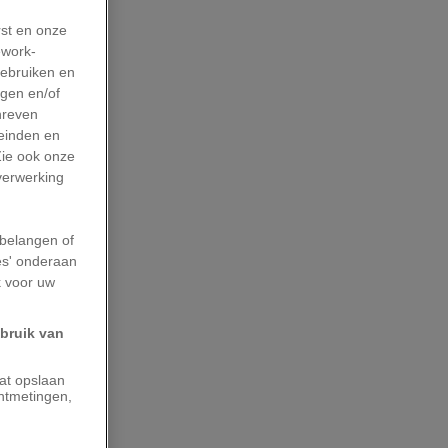
rst en onze
work-
gebruiken en
agen en/of
hreven
leinden en
Zie ook onze
 verwerking
belangen of
es' onderaan
k voor uw
ebruik van
aat opslaan
ntmetingen,