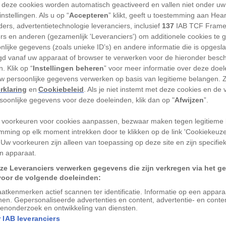
 neusbeer (
Nasua nasua
) alleen in Zuid-
 deze cookies worden automatisch geactiveerd en vallen niet onder uw
nstellingen. Als u op “
Accepteren
” klikt, geeft u toestemming aan Hea
alle landen, behalve in Chili. In de
ers, advertentietechnologie leveranciers, inclusief
137
IAB TCF Frame
continent woelt hij graag met zijn lange
ers en anderen (gezamenlijk 'Leveranciers') om additionele cookies te 
, op zoek naar lekkere hapjes. Het liefst
nlijke gegevens (zoals unieke ID’s) en andere informatie die is opgesl
d vanaf uw apparaat of browser te verwerken voor de hieronder besc
n, duizendpoten en andere geleedpotigen.
. Klik op “
Instellingen beheren
” voor meer informatie over deze doe
ne zoogdieren gaan er wel in.
uw persoonlijke gegevens verwerken op basis van legitieme belangen. 
rklaring
en
Cookiebeleid
. Als je niet instemt met deze cookies en de
eusbeer van Zuid-Amerika in Europa
rsoonlijke gegevens voor deze doeleinden, klik dan op "
Afwijzen
”.
 sommige mensen als huisdier gehouden.
 voorkeuren voor cookies aanpassen, bezwaar maken tegen legitieme 
voor, zoals Burgers’ Zoo in Arnhem. Maar
mming op elk moment intrekken door te klikken op de link 'Cookiekeuz
lan om een einde te maken aan zijn
 Uw voorkeuren zijn alleen van toepassing op deze site en zijn specifie
rom precies?
n apparaat.
ze Leveranciers verwerken gegevens die zijn verkregen via het g
: een invasieve exoot
voor de volgende doeleinden:
atkenmerken actief scannen ter identificatie. Informatie op een appar
nen. Gepersonaliseerde advertenties en content, advertentie- en conte
enonderzoek en ontwikkeling van diensten.
 IAB leveranciers
kig een rode neusbeer in gevangenschap is.