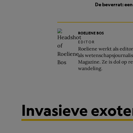
De beverrat: een
ROELIENE BOS
EDITOR
Roeliene werkt als edito
als wetenschapsjournali
Magazine. Ze is dol op r
wandeling.
Invasieve exot