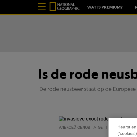
WAT IS PREMIUM?
Is de rode neus
De rode neusbeer staat op de Europese l
Hearst en
АЛЕКСЕЙ ОБЛОВ
//
GETTY IMAGES
('cookies