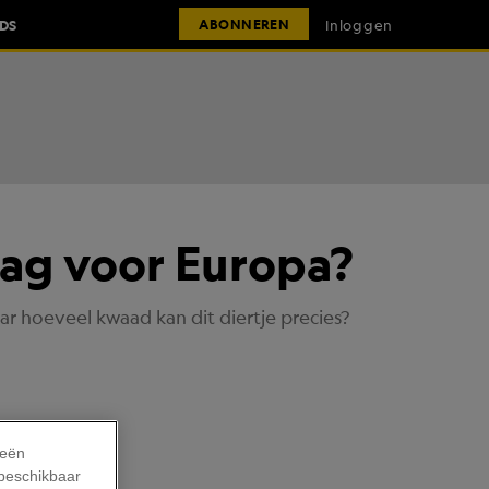
IDS
Inloggen
ABONNEREN
aag voor Europa?
r hoeveel kwaad kan dit diertje precies?
ieën
 beschikbaar