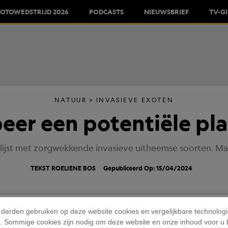
FOTOWEDSTRIJD 2026
PODCASTS
NIEUWSBRIEF
TV-G
NATUUR
INVASIEVE EXOTEN
beer een potentiële pl
ijst met zorgwekkende invasieve uitheemse soorten. Maa
TEKST
ROELIENE BOS
Gepubliceerd Op: 15/04/2024
 derden gebruiken op deze website cookies en vergelijkbare technolog
'). Sommige cookies zijn nodig om deze website en onze inhoud voor u