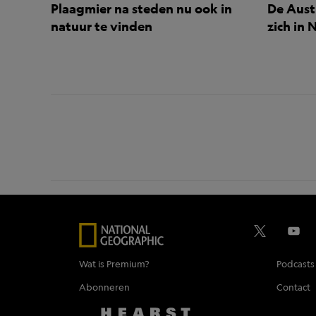
Plaagmier na steden nu ook in
De Austr
natuur te vinden
zich in
Wat is Premium?
Podcasts
Abonneren
Contact