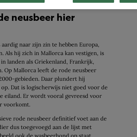
de neusbeer hier
 aardig naar zijn zin te hebben Europa,
Als hij zich in Mallorca kan vestigen, is
 in landen als Griekenland, Frankrijk,
en. Op Mallorca leeft de rode neusbeer
2000-gebieden. Daar plundert hij
 op. Dat is logischerwijs niet goed voor de
 eiland. Er wordt vooral gevreesd voor
ar voorkomt.
eve rode neusbeer definitief voet aan de
 dier dus toegevoegd aan de lijst met
rbeeld ook de
wasbeerhond
op staat.