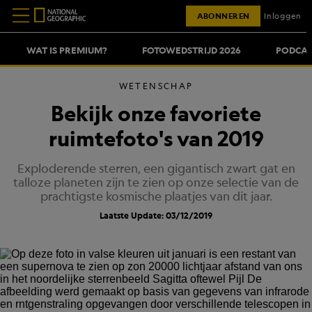
ABONNEREN
Inloggen
WAT IS PREMIUM?
FOTOWEDSTRIJD 2026
PODCAS
WETENSCHAP
Bekijk onze favoriete
ruimtefoto's van 2019
Exploderende sterren, een gigantisch zwart gat en
talloze planeten zijn te zien op onze selectie van de
prachtigste kosmische plaatjes van dit jaar.
Laatste Update: 03/12/2019