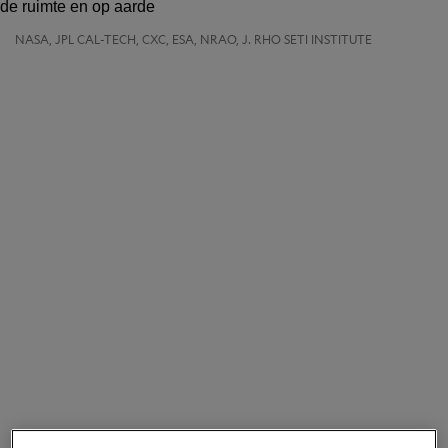
NASA, JPL CAL-TECH, CXC, ESA, NRAO, J. RHO SETI INSTITUTE