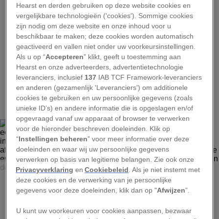
Hearst en derden gebruiken op deze website cookies en
vergelijkbare technologieën ('cookies'). Sommige cookies
zijn nodig om deze website en onze inhoud voor u
beschikbaar te maken; deze cookies worden automatisch
geactiveerd en vallen niet onder uw voorkeursinstellingen.
Als u op “
Accepteren
” klikt, geeft u toestemming aan
Hearst en onze adverteerders, advertentietechnologie
leveranciers, inclusief
137
IAB TCF Framework-leveranciers
1
en anderen (gezamenlijk 'Leveranciers') om additionele
cookies te gebruiken en uw persoonlijke gegevens (zoals
unieke ID’s) en andere informatie die is opgeslagen en/of
opgevraagd vanaf uw apparaat of browser te verwerken
voor de hieronder beschreven doeleinden. Klik op
“
Instellingen beheren
” voor meer informatie over deze
doeleinden en waar wij uw persoonlijke gegevens
verwerken op basis van legitieme belangen. Zie ook onze
NASA, JPL CAL-TECH, CXC, ESA, NRAO, J. RHO SETI INSTITUTE
Privacyverklaring
en
Cookiebeleid
. Als je niet instemt met
deze cookies en de verwerking van je persoonlijke
Op deze foto in valse kleuren uit januari is een restant van
een supernova te zien op zo'n 20.000 lichtjaar afstand van
gegevens voor deze doeleinden, klik dan op "
Afwijzen
”.
ons in het noordelijke sterrenbeeld Sagitta, oftewel Pijl. De
afbeelding werd gemaakt op basis van gegevens van
U kunt uw voorkeuren voor cookies aanpassen, bezwaar
infrarode en röntgenstraling, opgevangen door