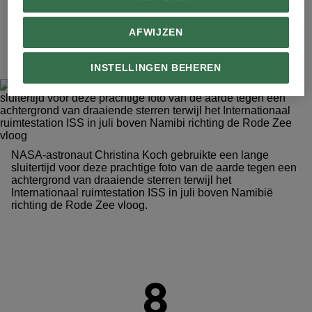
7
AFWIJZEN
INSTELLINGEN BEHEREN
NASA-astronaut Christina Koch gebruikte een lange
sluitertijd voor deze prachtige foto van de aarde tegen een
achtergrond van draaiende sterren terwijl het
Internationaal ruimtestation ISS in juli boven Namibië
richting de Rode Zee vloog.
8