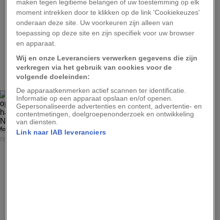
maken tegen legitieme belangen of uw toestemming op elk
verschillende telescopen in de ruimte en op aarde.
moment intrekken door te klikken op de link 'Cookiekeuzes'
onderaan deze site. Uw voorkeuren zijn alleen van
toepassing op deze site en zijn specifiek voor uw browser
en apparaat.
2
Wij en onze Leveranciers verwerken gegevens die zijn
verkregen via het gebruik van cookies voor de
volgende doeleinden:
De apparaatkenmerken actief scannen ter identificatie.
Informatie op een apparaat opslaan en/of openen.
Gepersonaliseerde advertenties en content, advertentie- en
contentmetingen, doelgroepenonderzoek en ontwikkeling
van diensten.
Link naar IAB leveranciers
NASA, JPL
Amateurwetenschapper Kevin Gill creëerde deze
bijzondere opname van ‘Jet N6’, een straalstroomgebied
in het noordelijk halfrond van Jupiter, met behulp van ruw
beeldmateriaal van NASA’s ruimtesonde Juno. Juno
verzamelde deze data op 12 februari toen de sonde voor
de 18e keer vlak langs de reuzenplaneet vloog.