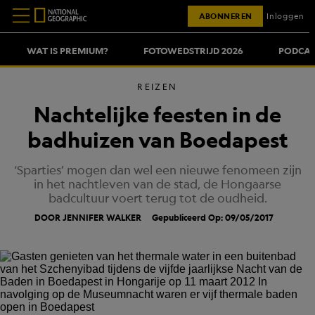
ABONNEREN
Inloggen
WAT IS PREMIUM?
FOTOWEDSTRIJD 2026
PODCAS
REIZEN
Nachtelijke feesten in de
badhuizen van Boedapest
‘Sparties’ mogen dan wel een nieuwe fenomeen zijn
in het nachtleven van de stad, de Hongaarse
badcultuur voert terug tot de oudheid.
DOOR JENNIFER WALKER
Gepubliceerd Op: 09/05/2017