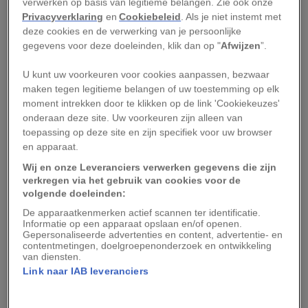
ruimtes voor uitbundige feesten.
verwerken op basis van legitieme belangen. Zie ook onze
Privacyverklaring
en
Cookiebeleid
. Als je niet instemt met
deze cookies en de verwerking van je persoonlijke
De ‘sparties’ zijn een relatief nieuw fenomeen in
gegevens voor deze doeleinden, klik dan op "
Afwijzen
”.
het bruisende nachtleven van Boedapest. De
baden worden echter al eeuwenlang door talloze
U kunt uw voorkeuren voor cookies aanpassen, bezwaar
maken tegen legitieme belangen of uw toestemming op elk
bezoekers uit binnen- en buitenland bezocht,
moment intrekken door te klikken op de link 'Cookiekeuzes'
van de thermen met bronwater in de Romeinse
onderaan deze site. Uw voorkeuren zijn alleen van
stad Aquincum (het huidige stadsdeel Óbuda) tot
toepassing op deze site en zijn specifiek voor uw browser
en apparaat.
de overkoepelde hammams die door de
Ottomanen tijdens hun honderdvijftig jaar
Wij en onze Leveranciers verwerken gegevens die zijn
verkregen via het gebruik van cookies voor de
durende bezetting van het oude Boeda zijn
volgende doeleinden:
gebouwd. De stad kreeg de reputatie van
De apparaatkenmerken actief scannen ter identificatie.
Informatie op een apparaat opslaan en/of openen.
kuuroord eind negentiende, begin twintigste
Gepersonaliseerde advertenties en content, advertentie- en
eeuw door de bouw van het Széchenyibad, een
contentmetingen, doelgroepenonderzoek en ontwikkeling
van diensten.
van de grootste openbare gebouwen van Europa,
Link naar IAB leveranciers
en het
Gellértbad
met glas-in-loodramen en
Zsolnaytegels. Vandaag de dag maakt Boedapest