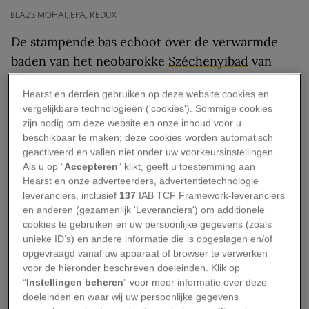
BLAZS MOHAI, EPA, REDUX
De stampende bas echoot over de verwarmde
baden van het neobarokke
Széchenyibad
van
Boedapest
. Het bruisende bronwater
Hearst en derden gebruiken op deze website cookies en
compenseert de frisse avondlucht, discolampen
vergelijkbare technologieën ('cookies'). Sommige cookies
knipperen in roze en paarse tinten en de dj
zijn nodig om deze website en onze inhoud voor u
draait voor gillende feestvierders. Terwijl je in
beschikbaar te maken; deze cookies worden automatisch
geactiveerd en vallen niet onder uw voorkeursinstellingen.
een whirlpool aan een mojito nipt en door
Als u op “
Accepteren
” klikt, geeft u toestemming aan
Engels sprekende backpackers wordt omgeven,
Hearst en onze adverteerders, advertentietechnologie
kun je je de baden moeilijk voorstellen als een
leveranciers, inclusief
137
IAB TCF Framework-leveranciers
en anderen (gezamenlijk 'Leveranciers') om additionele
plek voor genezing. Op stockfoto's van het
cookies te gebruiken en uw persoonlijke gegevens (zoals
Széchenyibad zie je oudere Hongaarse mannen
unieke ID’s) en andere informatie die is opgeslagen en/of
afgebeeld die in het dampende water zitten te
opgevraagd vanaf uw apparaat of browser te verwerken
voor de hieronder beschreven doeleinden. Klik op
schaken. Maar op zaterdagavond overspoelen
“
Instellingen beheren
” voor meer informatie over deze
Britse en Australische twintigers de historische
doeleinden en waar wij uw persoonlijke gegevens