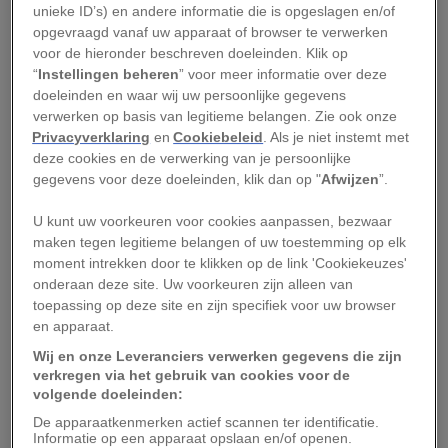
Van fort tot lepra-eiland
unieke ID’s) en andere informatie die is opgeslagen en/of
opgevraagd vanaf uw apparaat of browser te verwerken
voor de hieronder beschreven doeleinden. Klik op
Er werden in de loop van de geschiedenis
“
Instellingen beheren
” voor meer informatie over deze
verschillende forten gebouwd op Spinalonga om
doeleinden en waar wij uw persoonlijke gegevens
verwerken op basis van legitieme belangen. Zie ook onze
de haven te verdedigen. Het opvallendste
Privacyverklaring
en
Cookiebeleid
. Als je niet instemt met
bouwwerk is het Venetiaanse fort. Dat werd
deze cookies en de verwerking van je persoonlijke
gebouwd in 1579, maar al in de dertiende eeuw
gegevens voor deze doeleinden, klik dan op "
Afwijzen
”.
was het eiland in handen van de Republiek
U kunt uw voorkeuren voor cookies aanpassen, bezwaar
Venetië.
maken tegen legitieme belangen of uw toestemming op elk
moment intrekken door te klikken op de link 'Cookiekeuzes'
Leestip:
Dit zijn de 9 mooiste stranden van
onderaan deze site. Uw voorkeuren zijn alleen van
Griekenland
toepassing op deze site en zijn specifiek voor uw browser
en apparaat.
In deze periode werd het eiland bewoond door
Wij en onze Leveranciers verwerken gegevens die zijn
verkregen via het gebruik van cookies voor de
zo’n 80 families. Na de Turkse overname in 1715
volgende doeleinden:
werden de Venetiaanse bewoners verdreven en
De apparaatkenmerken actief scannen ter identificatie.
bestond de bevolking hoofdzakelijk uit Turken.
Informatie op een apparaat opslaan en/of openen.