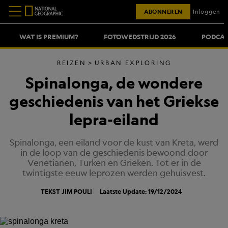
ABONNEREN
Inloggen
WAT IS PREMIUM?
FOTOWEDSTRIJD 2026
PODCAS
REIZEN
URBAN EXPLORING
Spinalonga, de wondere
geschiedenis van het Griekse
lepra-eiland
Spinalonga, een eiland voor de kust van Kreta, werd
in de loop van de geschiedenis bewoond door
Venetianen, Turken en Grieken. Tot er in de
twintigste eeuw leprozen werden gehuisvest.
TEKST
JIM POULI
Laatste Update: 19/12/2024