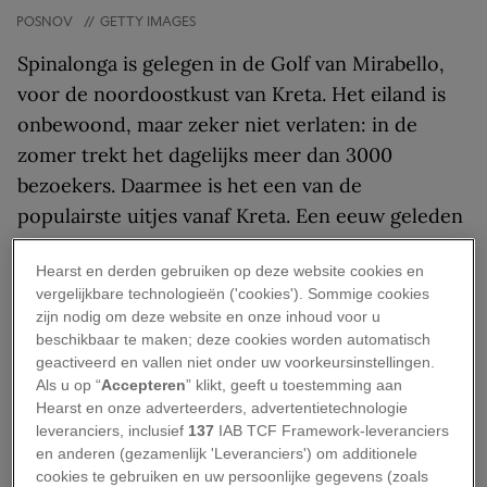
POSNOV
//
GETTY IMAGES
Spinalonga is gelegen in de Golf van Mirabello,
voor de noordoostkust van Kreta. Het eiland is
onbewoond, maar zeker niet verlaten: in de
zomer trekt het dagelijks meer dan 3000
bezoekers. Daarmee is het een van de
populairste uitjes vanaf Kreta. Een eeuw geleden
was dat ondenkbaar: Spinalonga werd koste wat
Hearst en derden gebruiken op deze website cookies en
het kost gemeden.
vergelijkbare technologieën ('cookies'). Sommige cookies
zijn nodig om deze website en onze inhoud voor u
In de twintigste eeuw werd Spinalonga namelijk
beschikbaar te maken; deze cookies worden automatisch
aangewezen als leprakolonie. Melaatsen werden
geactiveerd en vallen niet onder uw voorkeursinstellingen.
ernaartoe gestuurd om in afzondering te leven.
Als u op “
Accepteren
” klikt, geeft u toestemming aan
Hearst en onze adverteerders, advertentietechnologie
Inmiddels kun je de fascinerende geschiedenis
leveranciers, inclusief
137
IAB TCF Framework-leveranciers
van dit eiland zelf ontdekken.
en anderen (gezamenlijk 'Leveranciers') om additionele
cookies te gebruiken en uw persoonlijke gegevens (zoals