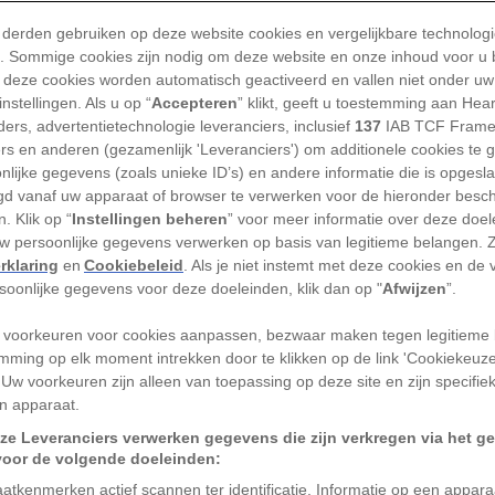
 derden gebruiken op deze website cookies en vergelijkbare technolog
'). Sommige cookies zijn nodig om deze website en onze inhoud voor u
 deze cookies worden automatisch geactiveerd en vallen niet onder uw
FF; SEAN MCNAUGHTON
nstellingen. Als u op “
Accepteren
” klikt, geeft u toestemming aan Hea
ers, advertentietechnologie leveranciers, inclusief
137
IAB TCF Frame
j de aarde staat, een kleine rode dwerg
ers en anderen (gezamenlijk 'Leveranciers') om additionele cookies te 
die zich op een afstand van 4,24 lichtjaar
nlijke gegevens (zoals unieke ID’s) en andere informatie die is opgesl
ogelijk niet één maar twee planeten.
d vanaf uw apparaat of browser te verwerken voor de hieronder besc
. Klik op “
Instellingen beheren
” voor meer informatie over deze doe
ts kunnen laten zien dat volgens ons een
uw persoonlijke gegevens verwerken op basis van legitieme belangen. 
rklaring
en
Cookiebeleid
. Als je niet instemt met deze cookies en de
d Proxima Centauri is, die we Proxima-c
rsoonlijke gegevens voor deze doeleinden, klik dan op "
Afwijzen
”.
an het Osservatorio Astronomico di
jdens
 voorkeuren voor cookies aanpassen, bezwaar maken tegen legitieme 
de conferentie ‘Breakthrough
mming op elk moment intrekken door te klikken op de link 'Cookiekeuz
 Uw voorkeuren zijn alleen van toepassing op deze site en zijn specifie
n apparaat.
” zegt hij. “Het is erg belangrijk om dat te
ze Leveranciers verwerken gegevens die zijn verkregen via het g
voor de volgende doeleinden:
atkenmerken actief scannen ter identificatie. Informatie op een appar