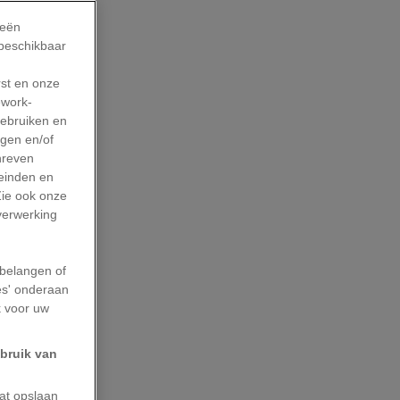
ieën
 beschikbaar
rst en onze
work-
gebruiken en
agen en/of
hreven
leinden en
Zie ook onze
 verwerking
belangen of
es' onderaan
k voor uw
ebruik van
aat opslaan