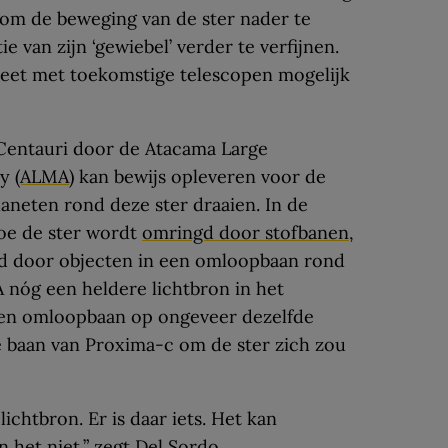
om de beweging van de ster nader te
e van zijn ‘gewiebel’ verder te verfijnen.
neet met toekomstige telescopen mogelijk
Centauri door de Atacama Large
ay
(ALMA
) kan bewijs opleveren voor de
laneten rond deze ster draaien. In de
hoe de ster wordt
omringd door stofbanen
,
d door objecten in een omloopbaan rond
 nóg een heldere lichtbron in het
een omloopbaan op ongeveer dezelfde
de baan van Proxima-c om de ster zich zou
chtbron. Er is daar iets. Het kan
 het niet,” zegt Del Sordo.