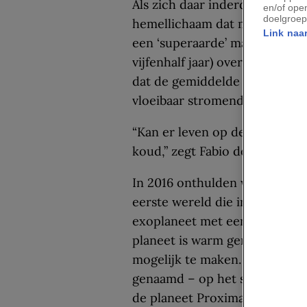
Als zich daar inderdaad een p
en/of ope
doelgroep
hemellichaam dat minstens zes
Link naar
een ‘superaarde’ maakt. De ni
vijfenhalf jaar) over om eenma
dat de gemiddelde oppervlakte
vloeibaar stromend water.
“Kan er leven op deze planeet 
koud,” zegt Fabio del Sordo v
In 2016 onthulden wetenschap
eerste wereld die in een oml
exoplaneet met een massa van 
planeet is warm genoeg om lev
mogelijk te maken. Astronom
genaamd – op het spoor door 
de planeet Proxima Centauri b