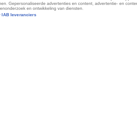
laneet bevindt, dan gaat het om een
nen. Gepersonaliseerde advertenties en content, advertentie- en conte
enonderzoek en ontwikkeling van diensten.
maal zo zwaar is als de
aarde
, wat het tot
 IAB leveranciers
euwe exoplaneet doet er 1936 dagen (bijna
al rond zijn ster te draaien, wat betekent
temperatuur er veel te laag is voor
voorkomen? Nou, niet echt – het is er vrij
an de
Universiteit van Kreta
.
pers van het project
Pale Red Dot
de
oopbaan rond Proxima Centauri draait, een
minstens 1,3 maal die van de aarde. De
en zoals wij dat kennen op zijn oppervlak
en kwamen de exoplaneet – Proxima-b
te bestuderen hoe de zwaartekracht van
 trekt aan de ster Proxima Centauri met