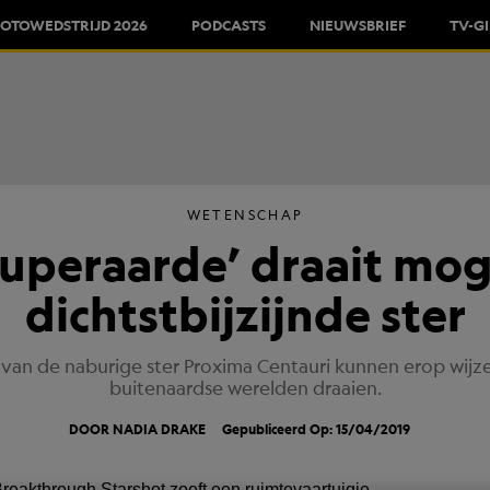
FOTOWEDSTRIJD 2026
PODCASTS
NIEUWSBRIEF
TV-G
WETENSCHAP
uperaarde’ draait mog
dichtstbijzijnde ster
van de naburige ster Proxima Centauri kunnen erop wijz
buitenaardse werelden draaien.
DOOR NADIA DRAKE
Gepubliceerd Op: 15/04/2019