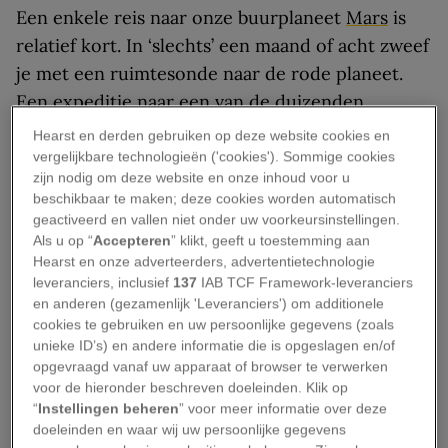
Een enkele reis naar onze buurplaneet
Mars
is
relatief kort. In ‘slechts’ een maand of acht zweef
je met een ruimtesonde naar de rode planeet.
Een expeditie naar een van de duizenden
exoplaneten is een heel ander verhaal.
Hearst en derden gebruiken op deze website cookies en
vergelijkbare technologieën ('cookies'). Sommige cookies
Wat is een exoplaneet?
zijn nodig om deze website en onze inhoud voor u
beschikbaar te maken; deze cookies worden automatisch
geactiveerd en vallen niet onder uw voorkeursinstellingen.
Een exoplaneet is een planeet die om een andere
Als u op “
Accepteren
” klikt, geeft u toestemming aan
ster draait dan de zon. En dat zijn er nogal wat.
Hearst en onze adverteerders, advertentietechnologie
leveranciers, inclusief
137
IAB TCF Framework-leveranciers
Volgens NASA
zijn er ruim vijfduizend
en anderen (gezamenlijk 'Leveranciers') om additionele
exoplaneten bekend, en de lijst wordt elke dag
cookies te gebruiken en uw persoonlijke gegevens (zoals
groter: er bijna tienduizend kandidaat-
unieke ID’s) en andere informatie die is opgeslagen en/of
opgevraagd vanaf uw apparaat of browser te verwerken
exoplaneten in de wacht om te worden
voor de hieronder beschreven doeleinden. Klik op
geverifieerd.
“
Instellingen beheren
” voor meer informatie over deze
doeleinden en waar wij uw persoonlijke gegevens
Inmiddels weten we dat de Melkweg meer