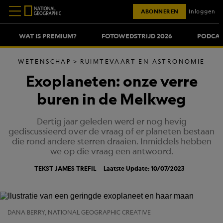
ABONNEREN
Inloggen
WAT IS PREMIUM?
FOTOWEDSTRIJD 2026
PODCAS
WETENSCHAP
RUIMTEVAART EN ASTRONOMIE
Exoplaneten: onze verre
buren in de Melkweg
Dertig jaar geleden werd er nog hevig
gediscussieerd over de vraag of er planeten bestaan
die rond andere sterren draaien. Inmiddels hebben
we op die vraag een antwoord.
TEKST JAMES TREFIL
Laatste Update: 10/07/2023
DANA BERRY, NATIONAL GEOGRAPHIC CREATIVE