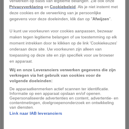
verwerken op basis van legitieme belangen. Zie ook onze
planeten dan sterren bevat, een ontdekking die
Privacyverklaring
en
Cookiebeleid
. Als je niet instemt met
deze cookies en de verwerking van je persoonlijke
we danken aan de NASA-ruimtetelescoop Kepler.
gegevens voor deze doeleinden, klik dan op "
Afwijzen
”.
De Amerikaanse ruimtevaartorganisatie
lanceerde deze telescoop in 2009.
U kunt uw voorkeuren voor cookies aanpassen, bezwaar
maken tegen legitieme belangen of uw toestemming op elk
moment intrekken door te klikken op de link 'Cookiekeuzes'
Een ambitieuze missie, want het bleek nog niet
onderaan deze site. Uw voorkeuren zijn alleen van
zo makkelijk om exoplaneten op te sporen.
toepassing op deze site en zijn specifiek voor uw browser
Planeten zijn enkel zichtbaar doordat ze licht
en apparaat.
van hun ster reflecteren. Het probleem daarbij is
Wij en onze Leveranciers verwerken gegevens die zijn
verkregen via het gebruik van cookies voor de
niet zozeer dat exoplaneten zelf geen lichtbron
volgende doeleinden:
vormen, maar wel dat het licht van een planeet
De apparaatkenmerken actief scannen ter identificatie.
vaak wordt overstraald door het licht van haar
Informatie op een apparaat opslaan en/of openen.
Gepersonaliseerde advertenties en content, advertentie- en
ster. Je kunt het opsporen van een exoplaneet
contentmetingen, doelgroepenonderzoek en ontwikkeling
van diensten.
vergelijken met het zoeken naar een vuurvliegje
Link naar IAB leveranciers
op de brandende lamp van een vuurtoren.