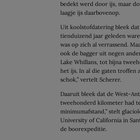
bedekt werd door ijs, maar do
laagje ijs daarbovenop.
Uit koolstofdatering bleek d
tienduizend jaar geleden waren
was op zich al verrassend. Ma
ook de bagger uit negen ander
Lake Whillans, tot bijna twee
het ijs. In al die gaten troffe
schok,” vertelt Scherer.
Daaruit bleek dat de West-Ant
tweehonderd kilometer had te
minimumafstand,” stelt glaci
University of California in Sa
de boorexpeditie.