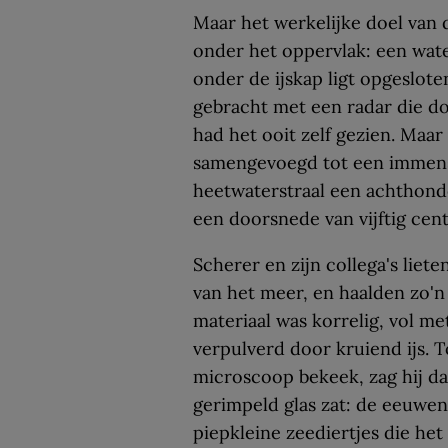
Maar het werkelijke doel van 
onder het oppervlak: een wat
onder de ijskap ligt opgeslot
gebracht met een radar die do
had het ooit zelf gezien. Maar
samengevoegd tot een immens
heetwaterstraal een achthonde
een doorsnede van vijftig cen
Scherer en zijn collega's liet
van het meer, en haalden zo'n
materiaal was korrelig, vol me
verpulverd door kruiend ijs. 
microscoop bekeek, zag hij dat
gerimpeld glas zat: de eeuwe
piepkleine zeediertjes die h