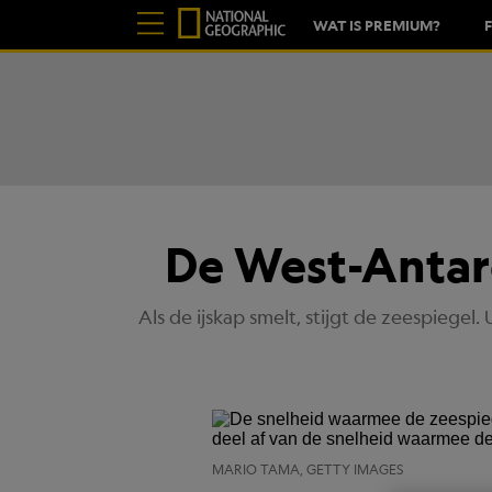
WAT IS PREMIUM?
De West-Antarc
Als de ijskap smelt, stijgt de zeespiegel.
MARIO TAMA, GETTY IMAGES