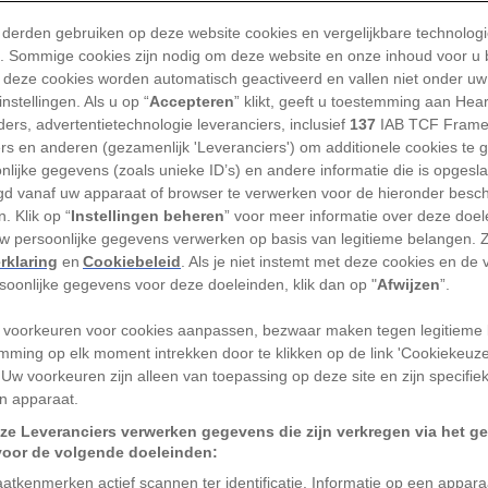
t een groot deel van de West-
 derden gebruiken op deze website cookies en vergelijkbare technolog
tien- en twaalfduizend jaar geleden
'). Sommige cookies zijn nodig om deze website en onze inhoud voor u
peratuur op aarde was toen lager dan
 deze cookies worden automatisch geactiveerd en vallen niet onder uw
nstellingen. Als u op “
Accepteren
” klikt, geeft u toestemming aan Hea
ond plaats tegen het einde van de laatste
ers, advertentietechnologie leveranciers, inclusief
137
IAB TCF Frame
p zo'n 350.000 vierkante kilometer kleiner
ers en anderen (gezamenlijk 'Leveranciers') om additionele cookies te 
te van ongeveer Duitsland.
nlijke gegevens (zoals unieke ID’s) en andere informatie die is opgesl
d vanaf uw apparaat of browser te verwerken voor de hieronder besc
. Klik op “
Instellingen beheren
” voor meer informatie over deze doe
er werd dan die nu is, in een klimaat dat
uw persoonlijke gegevens verwerken op basis van legitieme belangen. 
 was dan het huidige, wijst op een grote
rklaring
en
Cookiebeleid
. Als je niet instemt met deze cookies en de
DeConto. Hij is glacioloog aan de
rsoonlijke gegevens voor deze doeleinden, klik dan op "
Afwijzen
”.
ssachusetts in Amherst en was niet
 voorkeuren voor cookies aanpassen, bezwaar maken tegen legitieme 
mming op elk moment intrekken door te klikken op de link 'Cookiekeuz
 Uw voorkeuren zijn alleen van toepassing op deze site en zijn specifie
t de West-Antarctische ijskap in
n apparaat.
t veel kleiner werd dan hij nu is. “We
ze Leveranciers verwerken gegevens die zijn verkregen via het g
Reed Scherer, van de Amerikaanse Northern
voor de volgende doeleinden:
 Hij was, samen met negen andere
atkenmerken actief scannen ter identificatie. Informatie op een appar