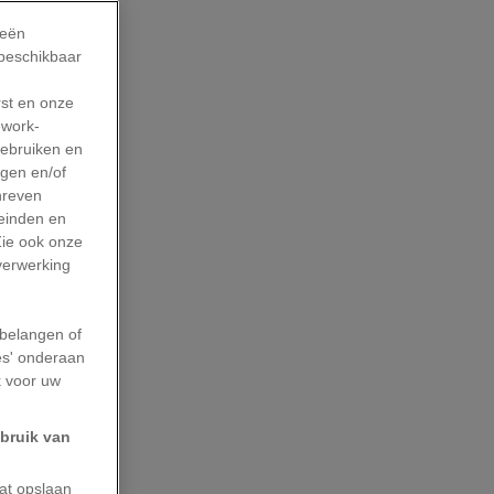
ieën
 beschikbaar
rst en onze
work-
gebruiken en
agen en/of
hreven
leinden en
Zie ook onze
 verwerking
belangen of
es' onderaan
k voor uw
ebruik van
aat opslaan