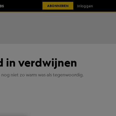
IDS
Inloggen
ABONNEREN
d in verdwijnen
arde nog niet zo warm was als tegenwoordig.