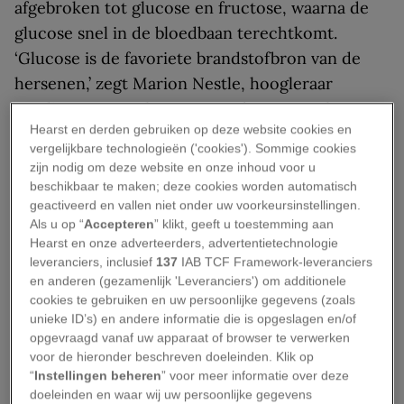
afgebroken tot glucose en fructose, waarna de
glucose snel in de bloedbaan terechtkomt.
‘Glucose is de favoriete brandstofbron van de
hersenen,’ zegt Marion Nestle, hoogleraar
voedingswetenschappen aan de New York
Hearst en derden gebruiken op deze website cookies en
University (VS). Volgens Nestle veroorzaakt
vergelijkbare technologieën ('cookies'). Sommige cookies
vooral langdurig overmatig suikergebruik
zijn nodig om deze website en onze inhoud voor u
problemen. De hormonen die het glucosegehalte
beschikbaar te maken; deze cookies worden automatisch
geactiveerd en vallen niet onder uw voorkeursinstellingen.
op peil houden, kunnen grote hoeveelheden
Als u op “
Accepteren
” klikt, geeft u toestemming aan
suiker niet verwerken, wat de stofwisseling
Hearst en onze adverteerders, advertentietechnologie
verstoort.
leveranciers, inclusief
137
IAB TCF Framework-leveranciers
en anderen (gezamenlijk 'Leveranciers') om additionele
Leestip:
Hoe stoppen met suiker al binnen een
cookies te gebruiken en uw persoonlijke gegevens (zoals
unieke ID’s) en andere informatie die is opgeslagen en/of
paar dagen zijn vruchten afwerpt
opgevraagd vanaf uw apparaat of browser te verwerken
voor de hieronder beschreven doeleinden. Klik op
Te veel suiker kan zorgen voor
“
Instellingen beheren
” voor meer informatie over deze
gewichtstoename, ontstekingen en
doeleinden en waar wij uw persoonlijke gegevens