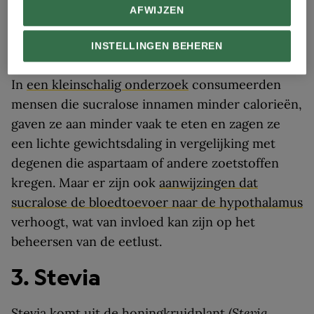
en een verminderde insulinegevoeligheid in
AFWIJZEN
vergelijking met wanneer ze geen sucralose
INSTELLINGEN BEHEREN
hadden geconsumeerd.
In
een kleinschalig onderzoek
consumeerden
mensen die sucralose innamen minder calorieën,
gaven ze aan minder vaak te eten en zagen ze
een lichte gewichtsdaling in vergelijking met
degenen die aspartaam of andere zoetstoffen
kregen. Maar er zijn ook
aanwijzingen dat
sucralose de bloedtoevoer naar de hypothalamus
verhoogt, wat van invloed kan zijn op het
beheersen van de eetlust.
3. Stevia
Stevia komt uit de honingkruidplant (
Stevia