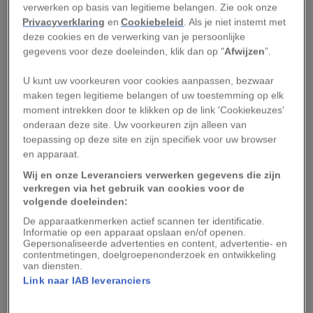
verwerken op basis van legitieme belangen. Zie ook onze
insulineresistentie en daardoor het risico op
Privacyverklaring
en
Cookiebeleid
. Als je niet instemt met
ziekten verhogen. Daarom sturen
deze cookies en de verwerking van je persoonlijke
gezondheidsdeskundigen vaak aan op het eten
gegevens voor deze doeleinden, klik dan op "
Afwijzen
”.
van minder suiker en daar komen alternatieven
U kunt uw voorkeuren voor cookies aanpassen, bezwaar
zoals aspartaam en stevia om de hoek kijken.
maken tegen legitieme belangen of uw toestemming op elk
moment intrekken door te klikken op de link 'Cookiekeuzes'
Hoe gezond zijn
onderaan deze site. Uw voorkeuren zijn alleen van
toepassing op deze site en zijn specifiek voor uw browser
zoetstoffen?
en apparaat.
Wij en onze Leveranciers verwerken gegevens die zijn
De zoetstoffen hebben niet alleen effect op de
verkregen via het gebruik van cookies voor de
volgende doeleinden:
smaak van je eten. Uit
wetenschappelijk
De apparaatkenmerken actief scannen ter identificatie.
onderzoek blijkt
dat deze kunstmatige stoffen
Informatie op een apparaat opslaan en/of openen.
Gepersonaliseerde advertenties en content, advertentie- en
mogelijk van invloed zijn op het gewicht, het
contentmetingen, doelgroepenonderzoek en ontwikkeling
darmmicrobioom en de stofwisseling. Het
van diensten.
Link naar IAB leveranciers
probleem is dat het moeilijk is om vast te stellen
welke zoetstof welk effect heeft.