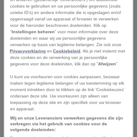
een afstand van ‘slechts’ 75,3 miljoen kilometer.
cookies te gebruiken en uw persoonlijke gegevens (zoals
unieke ID’s) en andere informatie die is opgeslagen en/of
Dat beide gebeurtenissen zo kort op elkaar
opgevraagd vanaf uw apparaat of browser te verwerken
volgen, betekent dat de rode planeet de
voor de hieronder beschreven doeleinden. Klik op
komende weken via de telescoop ongebruikelijk
“
Instellingen beheren
” voor meer informatie over deze
doeleinden en waar wij uw persoonlijke gegevens
groot en helder is te zien.
verwerken op basis van legitieme belangen. Zie ook onze
Privacyverklaring
en
Cookiebeleid
. Als je niet instemt met
Hoewel Mars natuurlijk niet zo groot zal zijn als
deze cookies en de verwerking van je persoonlijke
een volle maan, zoals veel verzinsels op internet
gegevens voor deze doeleinden, klik dan op "
Afwijzen
”.
ons willen doen geloven, zal deze oppositie tot
U kunt uw voorkeuren voor cookies aanpassen, bezwaar
2018 jouw beste kans zijn om de rode planeet
maken tegen legitieme belangen of uw toestemming op elk
eens goed te bekijken, omdat Mars slechts
moment intrekken door te klikken op de link 'Cookiekeuzes'
onderaan deze site. Uw voorkeuren zijn alleen van
eenmaal per 26 maanden ‘in opppositie’ staat,
toepassing op deze site en zijn specifiek voor uw browser
wanneer de aarde (die zijn baantjes dichter om
en apparaat.
de zon draait) de buurplaneet inhaalt. Anders dan
Wij en onze Leveranciers verwerken gegevens die zijn
de tamelijk cirkelvormige baan van de aarde, is
verkregen via het gebruik van cookies voor de
volgende doeleinden:
de baan van Mars meer elliptisch. Dat betekent