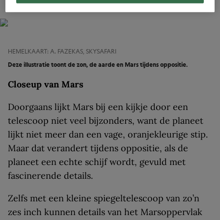
opkomen.
HEMELKAART: A. FAZEKAS, SKYSAFARI
Deze illustratie toont de zon, de aarde en Mars tijdens oppositie.
Closeup van Mars
Doorgaans lijkt Mars bij een kijkje door een
telescoop niet veel bijzonders, want de planeet
lijkt niet meer dan een vage, oranjekleurige stip.
Maar dat verandert tijdens oppositie, als de
planeet een echte schijf wordt, gevuld met
fascinerende details.
Zelfs met een kleine spiegeltelescoop van zo’n
zes inch kunnen details van het Marsoppervlak