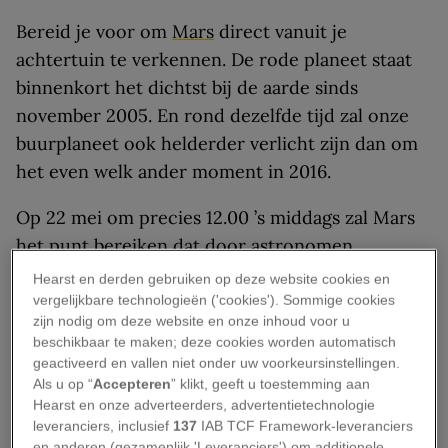
Bereid je voor om
Mars
direct vanuit je
achtertuin te verkennen. De rode planeet staat
binnenkort het dichtst bij de aarde sinds
november 2005. En rond dezelfde tijd zal onze
buurplaneet ook helderder verlicht zijn dan om
het even welk ander moment in 2016.
Op 22 mei om precies 12.00 ’s middags zal Mars
het punt bereiken dat door astronomen
‘oppositie’ wordt genoemd, oftewel het punt
Hearst en derden gebruiken op deze website cookies en
waarop de zon, de aarde en Mars op één lijn
vergelijkbare technologieën ('cookies'). Sommige cookies
zijn nodig om deze website en onze inhoud voor u
staan. Mars lijkt dan in het oosten op te komen
beschikbaar te maken; deze cookies worden automatisch
terwijl de zon in het westen ondergaat,
geactiveerd en vallen niet onder uw voorkeursinstellingen.
waardoor de door de zon verlichte kant van de
Als u op “
Accepteren
” klikt, geeft u toestemming aan
Hearst en onze adverteerders, advertentietechnologie
rode planeet de hele nacht zichtbaar blijft. Op 30
leveranciers, inclusief
137
IAB TCF Framework-leveranciers
mei staat Mars ook het dichtst bij de aarde, op
en anderen (gezamenlijk 'Leveranciers') om additionele