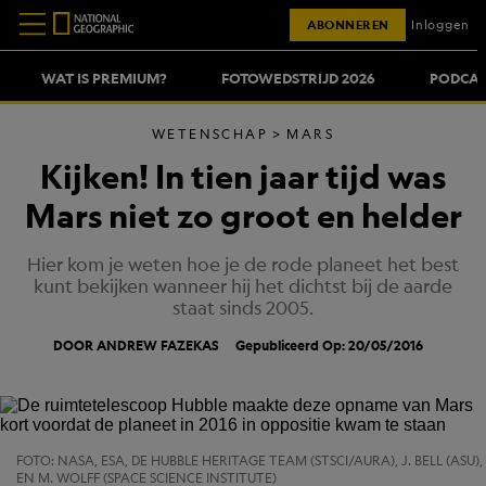
ABONNEREN
Inloggen
WAT IS PREMIUM?
FOTOWEDSTRIJD 2026
PODCAS
WETENSCHAP
MARS
Kijken! In tien jaar tijd was
Mars niet zo groot en helder
Hier kom je weten hoe je de rode planeet het best
kunt bekijken wanneer hij het dichtst bij de aarde
staat sinds 2005.
DOOR ANDREW FAZEKAS
Gepubliceerd Op: 20/05/2016
FOTO: NASA, ESA, DE HUBBLE HERITAGE TEAM (STSCI/AURA), J. BELL (ASU),
EN M. WOLFF (SPACE SCIENCE INSTITUTE)