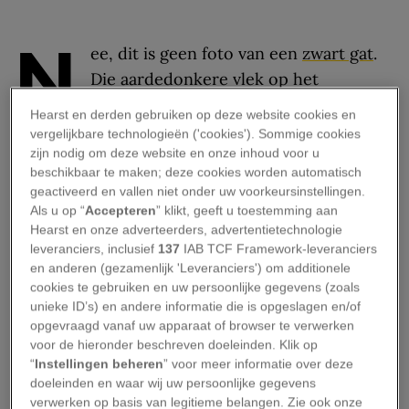
N
ee, dit is geen foto van een
zwart gat
.
Die aardedonkere vlek op het
wolkendek van Jupiter is de schaduw
Hearst en derden gebruiken op deze website cookies en
van Io, een van de vier grote manen van de
vergelijkbare technologieën ('cookies'). Sommige cookies
reuzenplaneet. Wie zich daar in de dampkring
zijn nodig om deze website en onze inhoud voor u
beschikbaar te maken; deze cookies worden automatisch
van Jupiter bevindt, is getuige van een totale
geactiveerd en vallen niet onder uw voorkeursinstellingen.
zonsverduistering.
Als u op “
Accepteren
” klikt, geeft u toestemming aan
Hearst en onze adverteerders, advertentietechnologie
Een vreemde aanblik van
leveranciers, inclusief
137
IAB TCF Framework-leveranciers
en anderen (gezamenlijk 'Leveranciers') om additionele
Jupiter
cookies te gebruiken en uw persoonlijke gegevens (zoals
unieke ID’s) en andere informatie die is opgeslagen en/of
opgevraagd vanaf uw apparaat of browser te verwerken
Jupiter ziet er trouwens merkwaardig uit op dit
voor de hieronder beschreven doeleinden. Klik op
groothoek-fotomozaïek, gemaakt op basis van
“
Instellingen beheren
” voor meer informatie over deze
opnamen van ruimtesonde Juno. Niet zo gek:
doeleinden en waar wij uw persoonlijke gegevens
verwerken op basis van legitieme belangen. Zie ook onze