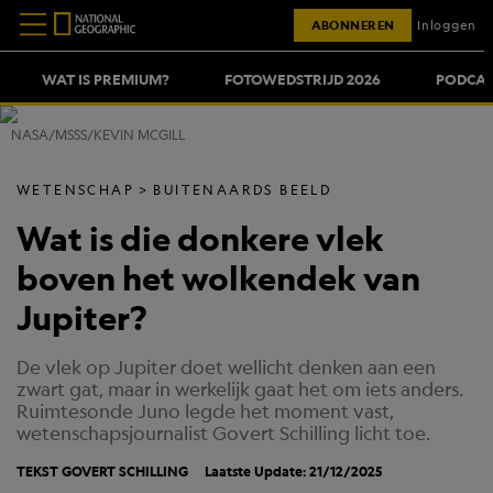
ABONNEREN
Inloggen
WAT IS PREMIUM?
FOTOWEDSTRIJD 2026
PODCAS
NASA/MSSS/KEVIN MCGILL
WETENSCHAP
BUITENAARDS BEELD
Wat is die donkere vlek
boven het wolkendek van
Jupiter?
De vlek op Jupiter doet wellicht denken aan een
zwart gat, maar in werkelijk gaat het om iets anders.
Ruimtesonde Juno legde het moment vast,
wetenschapsjournalist Govert Schilling licht toe.
TEKST GOVERT SCHILLING
Laatste Update: 21/12/2025