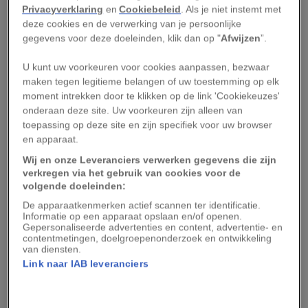
Juno draait in een langgerekte baan, en als hij de
Privacyverklaring
en
Cookiebeleid
. Als je niet instemt met
planeet eens per omloop op kleine afstand
deze cookies en de verwerking van je persoonlijke
passeert, is slechts een klein deel van
Jupiter
gegevens voor deze doeleinden, klik dan op "
Afwijzen
”.
zichtbaar. Vergelijk het met het beeld van de
U kunt uw voorkeuren voor cookies aanpassen, bezwaar
aarde vanuit het ruimtestation ISS: de
maken tegen legitieme belangen of uw toestemming op elk
astronauten aan boord zien ook slechts een klein
moment intrekken door te klikken op de link 'Cookiekeuzes'
onderaan deze site. Uw voorkeuren zijn alleen van
deel van hun thuisplaneet.
toepassing op deze site en zijn specifiek voor uw browser
en apparaat.
De langgerekte oranje streep rechtsonder op de
Wij en onze Leveranciers verwerken gegevens die zijn
Juno-foto is de zogeheten Grote Rode Vlek –
verkregen via het gebruik van cookies voor de
een kolossale wervelstorm in de
volgende doeleinden:
Jupiterdampkring, qua afmetingen vergelijkbaar
De apparaatkenmerken actief scannen ter identificatie.
Informatie op een apparaat opslaan en/of openen.
met de aarde. Net als de schaduw van Io is die in
Gepersonaliseerde advertenties en content, advertentie- en
contentmetingen, doelgroepenonderzoek en ontwikkeling
werkelijkheid veel ronder, maar door het
van diensten.
perspectief treedt er vertekening op.
Link naar IAB leveranciers
Wil je niets missen van onze verhalen?
Volg