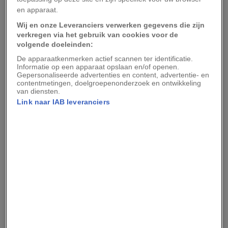
en worden beschouwd als een van
de sterkst
en apparaat.
geïsoleerde volken ter wereld
. Hun aantal wordt
Wij en onze Leveranciers verwerken gegevens die zijn
geschat op slechts vijftig tot tweehonderd
verkregen via het gebruik van cookies voor de
volgende doeleinden:
personen, maar zelfs dat is niet met zekerheid te
De apparaatkenmerken actief scannen ter identificatie.
zeggen.
Informatie op een apparaat opslaan en/of openen.
Gepersonaliseerde advertenties en content, advertentie- en
contentmetingen, doelgroepenonderzoek en ontwikkeling
Veel van wat we over de Sentinelezen weten,
van diensten.
komt uit bronnen van vóór 2000. Sinds 1996
Link naar IAB leveranciers
geldt er een streng reisverbod: niemand mag
binnen een straal van vijf kilometer van het
eiland komen of contact zoeken met de
bewoners. Met die maatregel wil de Indiase
regering zowel de Sentinelezen als
buitenstaanders beschermen. En dat is nodig, zo
bleek al in de negentiende eeuw.
Eerste contact eiste levens