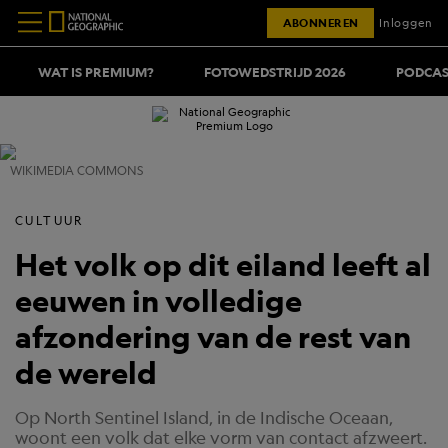
ABONNEREN
Inloggen
WAT IS PREMIUM?
FOTOWEDSTRIJD 2026
PODCAS
WIKIMEDIA COMMONS
CULTUUR
Het volk op dit eiland leeft al
eeuwen in volledige
afzondering van de rest van
de wereld
Op North Sentinel Island, in de Indische Oceaan,
woont een volk dat elke vorm van contact afzweert.