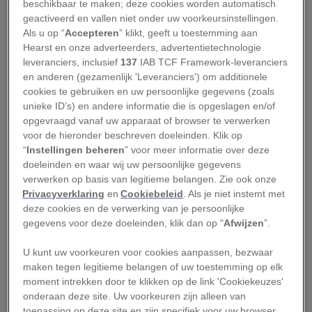
beschikbaar te maken; deze cookies worden automatisch
water tot verboden gebied verklaard. Wat maakt
geactiveerd en vallen niet onder uw voorkeursinstellingen.
Als u op “
Accepteren
” klikt, geeft u toestemming aan
dit eiland zo uitzonderlijk?
Hearst en onze adverteerders, advertentietechnologie
leveranciers, inclusief
137
IAB TCF Framework-leveranciers
Een geïsoleerd volk dat
en anderen (gezamenlijk 'Leveranciers') om additionele
geïsoleerd wil blijven
cookies te gebruiken en uw persoonlijke gegevens (zoals
unieke ID’s) en andere informatie die is opgeslagen en/of
opgevraagd vanaf uw apparaat of browser te verwerken
North Sentinel Island maakt deel uit van de
voor de hieronder beschreven doeleinden. Klik op
“
Instellingen beheren
” voor meer informatie over deze
eilandengroep Andamanen en Nicobaren, die
doeleinden en waar wij uw persoonlijke gegevens
bestuurlijk tot India behoort en ruim 1200
verwerken op basis van legitieme belangen. Zie ook onze
kilometer van het vasteland ligt. Van de 184
Privacyverklaring
en
Cookiebeleid
. Als je niet instemt met
deze cookies en de verwerking van je persoonlijke
eilanden in de archipel worden er slechts zo’n
gegevens voor deze doeleinden, klik dan op "
Afwijzen
”.
dertig bewoond.
U kunt uw voorkeuren voor cookies aanpassen, bezwaar
Over de bewoners van North Sentinel Island, de
maken tegen legitieme belangen of uw toestemming op elk
Sentinelezen, weten we nog altijd erg weinig. Ze
moment intrekken door te klikken op de link 'Cookiekeuzes'
onderaan deze site. Uw voorkeuren zijn alleen van
leven al duizenden jaren als jagers-verzamelaars
toepassing op deze site en zijn specifiek voor uw browser