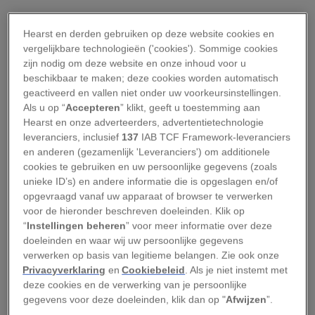
Als het aan hen ligt, doen ze het ieder jaar op
Hearst en derden gebruiken op deze website cookies en
dezelfde plek, met dezelfde partner.
vergelijkbare technologieën ('cookies'). Sommige cookies
zijn nodig om deze website en onze inhoud voor u
Maar volgens wetenschappers gaat het op
beschikbaar te maken; deze cookies worden automatisch
Albatross Island, in de Straat Bass bij Tasmanië,
geactiveerd en vallen niet onder uw voorkeursinstellingen.
Als u op “
Accepteren
” klikt, geeft u toestemming aan
door de klimaatverandering niet meer zo best
Hearst en onze adverteerders, advertentietechnologie
met de vogels.
leveranciers, inclusief
137
IAB TCF Framework-leveranciers
en anderen (gezamenlijk 'Leveranciers') om additionele
Hun kuikens hebben moeite om te overleven als
cookies te gebruiken en uw persoonlijke gegevens (zoals
unieke ID’s) en andere informatie die is opgeslagen en/of
gevolg van de stijgende temperatuur. Uit een
opgevraagd vanaf uw apparaat of browser te verwerken
studie uit 2015
bleek dat er een aanzienlijk risico
voor de hieronder beschreven doeleinden. Klik op
bestaat dat de jongen sterven door
“
Instellingen beheren
” voor meer informatie over deze
doeleinden en waar wij uw persoonlijke gegevens
oververhitting.
verwerken op basis van legitieme belangen. Zie ook onze
Privacyverklaring
en
Cookiebeleid
. Als je niet instemt met
De vogels hebben door de stijging van de
deze cookies en de verwerking van je persoonlijke
zeespiegel en steeds heftiger regenval moeite
gegevens voor deze doeleinden, klik dan op "
Afwijzen
”.