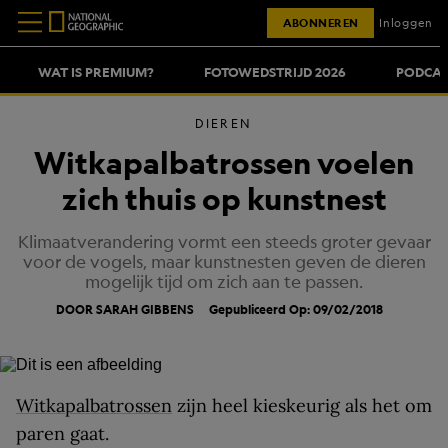
ABONNEREN
Inloggen
WAT IS PREMIUM?
FOTOWEDSTRIJD 2026
PODCAS
DIEREN
Witkapalbatrossen voelen
zich thuis op kunstnest
Klimaatverandering vormt een steeds groter gevaar
voor de vogels, maar kunstnesten geven de dieren
mogelijk tijd om zich aan te passen.
DOOR SARAH GIBBENS
Gepubliceerd Op: 09/02/2018
Witkapalbatrossen
zijn heel kieskeurig als het om
paren gaat.