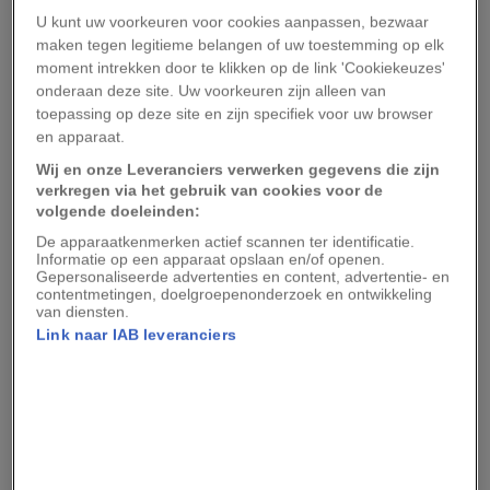
met het maken van goede nesten die heel blijven.
U kunt uw voorkeuren voor cookies aanpassen, bezwaar
maken tegen legitieme belangen of uw toestemming op elk
Daarnaast heeft visserij mogelijk een negatief
moment intrekken door te klikken op de link 'Cookiekeuzes'
effect op de vogels en zijn die meer tijd kwijt
onderaan deze site. Uw voorkeuren zijn alleen van
met het vinden van voedsel. Een groep
toepassing op deze site en zijn specifiek voor uw browser
en apparaat.
dierenbeschermers van het Wereld Natuur
Wij en onze Leveranciers verwerken gegevens die zijn
Fonds (WNF), de Marine Climate Impact group
verkregen via het gebruik van cookies voor de
van de Australische wetenschappelijke
volgende doeleinden:
overheidsorganisatie CSIRO en het Tasmanian
De apparaatkenmerken actief scannen ter identificatie.
Informatie op een apparaat opslaan en/of openen.
Albatross Fund stellen nu dat ze een goed
Gepersonaliseerde advertenties en content, advertentie- en
uitvoerbare, maar dure oplossing hebben
contentmetingen, doelgroepenonderzoek en ontwikkeling
van diensten.
gevonden die de dieren mogelijk tijd geeft zich
Link naar IAB leveranciers
aan te passen.
Afgelopen juli werden per helikopter twee
soorten kunstnesten naar het eiland gebracht.
De ene soort was verstevigd met een