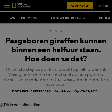
ABONNEREN
Inloggen
WAT IS PREMIUM?
FOTOWEDSTRIJD 2026
PODCAS
DIEREN
Pasgeboren giraffen kunnen
binnen een halfuur staan.
Hoe doen ze dat?
De eerste stapjes op deze wereld zijn altijd wankel.
Maar giraffen leren om heel snel op hun poten te
staan – een evolutionaire truc waardoor de soort kan
overleven.
DOOR RICHIE HERTZBERG
Gepubliceerd Op: 07/09/2018