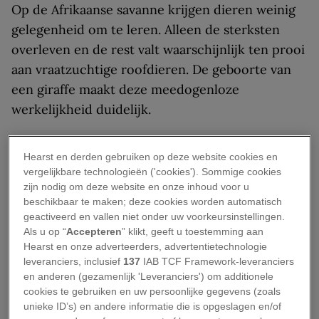
Op de Afrikaanse savanne krijgen dieren weinig
gelegenheid om te leren. Alleen de sterksten
overleven en de rest valt waarschijnlijk ten prooi
aan vraatzuchtige roofdieren. De geboorte van
een giraffe maakt deze meedogenloze
werkelijkheid duidelijk.
Giraffemoeders zijn ongeveer vijftien maanden
Hearst en derden gebruiken op deze website cookies en
drachtig. Deze langdurige draagtijd is nodig om
vergelijkbare technologieën ('cookies'). Sommige cookies
de kalven in de veiligheid van de baarmoeder
zijn nodig om deze website en onze inhoud voor u
sterk te laten ontwikkelen. De meeste
beschikbaar te maken; deze cookies worden automatisch
geactiveerd en vallen niet onder uw voorkeursinstellingen.
pasgeboren giraffekalfjes wegen zo’n honderd
Als u op “
Accepteren
” klikt, geeft u toestemming aan
kilo en zijn bijna twee meter lang.
Hearst en onze adverteerders, advertentietechnologie
leveranciers, inclusief
137
IAB TCF Framework-leveranciers
Bij de geboorte valt een kalf op de grond, maar
en anderen (gezamenlijk 'Leveranciers') om additionele
cookies te gebruiken en uw persoonlijke gegevens (zoals
het dier mag geen tijd verliezen om op eigen
unieke ID’s) en andere informatie die is opgeslagen en/of
poten te kunnen staan. Giraffekalveren kunnen