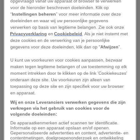
opgevraagd vanaf uw apparaat of browser te verwerken
doorgaans binnen een halfuur na de geboorte op
voor de hieronder beschreven doeleinden. Klik op
“
Instellingen beheren
” voor meer informatie over deze
hun hoge poten staan. In de bijgaande video zijn
doeleinden en waar wij uw persoonlijke gegevens
de eerste momenten van het leven van een
verwerken op basis van legitieme belangen. Zie ook onze
giraffe te zien. Hoewel dit soort beelden net zo
Privacyverklaring
en
Cookiebeleid
. Als je niet instemt met
deze cookies en de verwerking van je persoonlijke
schattig zijn als die van peuters die hun eerste
gegevens voor deze doeleinden, klik dan op "
Afwijzen
”.
onzekere stapjes zetten, betekenen deze
momenten voor een giraffe het verschil tussen
U kunt uw voorkeuren voor cookies aanpassen, bezwaar
maken tegen legitieme belangen of uw toestemming op elk
leven en dood.
moment intrekken door te klikken op de link 'Cookiekeuzes'
onderaan deze site. Uw voorkeuren zijn alleen van
Loopwonder
toepassing op deze site en zijn specifiek voor uw browser
en apparaat.
Je kunt dieren afzetten op een schaal waarmee
Wij en onze Leveranciers verwerken gegevens die zijn
de hulpeloosheid of relatieve zelfstandigheid van
verkregen via het gebruik van cookies voor de
hun pasgeboren jongen wordt aangegeven. Tot
volgende doeleinden:
de eerste groep, de hulpeloze ‘nestblijvers’ (of
De apparaatkenmerken actief scannen ter identificatie.
Informatie op een apparaat opslaan en/of openen.
altriciale dieren), behoren pasgeborenen die nog
Gepersonaliseerde advertenties en content, advertentie- en
contentmetingen, doelgroepenonderzoek en ontwikkeling