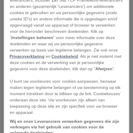
leveranciers, inclusief
137
IAB TCF Framework-leveranciers
navolgende explosie van drie van de vier
en anderen (gezamenlijk 'Leveranciers') om additionele
cookies te gebruiken en uw persoonlijke gegevens (zoals
reactoren van het complex.
unieke ID’s) en andere informatie die is opgeslagen en/of
opgevraagd vanaf uw apparaat of browser te verwerken
Vanwege de wolk radioactieve as die uit de
voor de hieronder beschreven doeleinden. Klik op
reactoren opsteeg, moesten uit een gebied van
“
Instellingen beheren
” voor meer informatie over deze
doeleinden en waar wij uw persoonlijke gegevens
achthonderd vierkante kilometer (het oppervlak
verwerken op basis van legitieme belangen. Zie ook onze
van de stad New York) rond de kerncentrale
Privacyverklaring
en
Cookiebeleid
. Als je niet instemt met
ruim 160.000
mensen worden geëvacueerd. De
deze cookies en de verwerking van je persoonlijke
gegevens voor deze doeleinden, klik dan op "
Afwijzen
”.
meeste van deze inwoners zijn nog altijd niet
naar hun huizen teruggekeerd.
U kunt uw voorkeuren voor cookies aanpassen, bezwaar
maken tegen legitieme belangen of uw toestemming op elk
Maar het plotselinge vertrek van de bewoners
moment intrekken door te klikken op de link 'Cookiekeuzes'
heeft een onverwacht positief effect op de
onderaan deze site. Uw voorkeuren zijn alleen van
toepassing op deze site en zijn specifiek voor uw browser
natuur gehad: in de afgelopen tien jaar hebben
en apparaat.
dieren en planten bezit genomen van het
Wij en onze Leveranciers verwerken gegevens die zijn
ontruimde gebied, waar het stralingsniveau nog
verkregen via het gebruik van cookies voor de
volgende doeleinden: