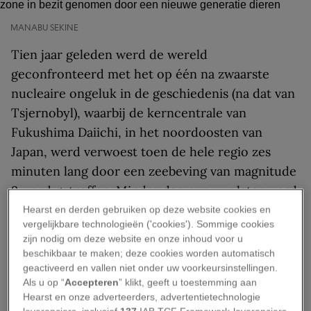
MANABU SEKINE
Tien jaar geleden werd de wereld
geconfronteerd met het op één na zwaarste
nucleaire ongeluk in de geschiedenis (na dat van
Tsjernobyl), waarbij de kerncentrale van
Fukushima Daiichi, in het noordoosten van
Japan, werd verwoest toen de hele regio zes
minuten lang door een zeebeving van magnitude
9 werd getroffen. Minder dan een uur later werd
de noordoostkust van het land overspoeld door
Hearst en derden gebruiken op deze website cookies en
vergelijkbare technologieën ('cookies'). Sommige cookies
een zware tsunami, waarbij 36 meter hoge
zijn nodig om deze website en onze inhoud voor u
muren van zeewater bijna tien kilometer
beschikbaar te maken; deze cookies worden automatisch
landinwaarts trokken. De ondergelopen
geactiveerd en vallen niet onder uw voorkeursinstellingen.
Als u op “
Accepteren
” klikt, geeft u toestemming aan
noodgeneratoren van de kerncentrale stopten
Hearst en onze adverteerders, advertentietechnologie
met werken, wat leidde tot de meltdown en