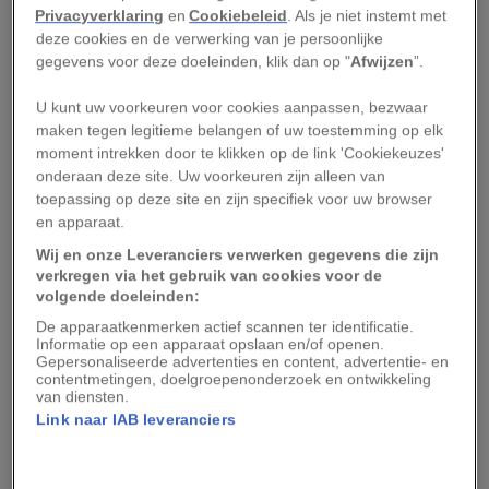
Privacyverklaring
en
Cookiebeleid
. Als je niet instemt met
korte zinnen, zoals ‘ik ben geïrriteerd’ of ‘geef
deze cookies en de verwerking van je persoonlijke
me te eten’. Maar hoe betrouwbaar is het
gegevens voor deze doeleinden, klik dan op "
Afwijzen
”.
vertaalprogramma?
U kunt uw voorkeuren voor cookies aanpassen, bezwaar
maken tegen legitieme belangen of uw toestemming op elk
Dankzij de hulp van gebruikers zou de app
moment intrekken door te klikken op de link 'Cookiekeuzes'
steeds beter moeten worden in het herkennen
onderaan deze site. Uw voorkeuren zijn alleen van
van de behoeften van je kat: appgebruikers
toepassing op deze site en zijn specifiek voor uw browser
en apparaat.
kunnen zelf de nauwkeurigheid van een vertaling
Wij en onze Leveranciers verwerken gegevens die zijn
beoordelen. Dreizin schat in dat er inmiddels
verkregen via het gebruik van cookies voor de
meer dan een miljard miauwen zijn geanalyseerd.
volgende doeleinden:
De apparaatkenmerken actief scannen ter identificatie.
Leestip:
Zo ervaart jouw kat de wereld om zich
Informatie op een apparaat opslaan en/of openen.
Gepersonaliseerde advertenties en content, advertentie- en
heen
contentmetingen, doelgroepenonderzoek en ontwikkeling
van diensten.
Kattengedragsexpert Charlotte de Mouzon van
Link naar IAB leveranciers
de Université Paris Nanterre is nog niet
overtuigd van de nauwkeurigheid van die