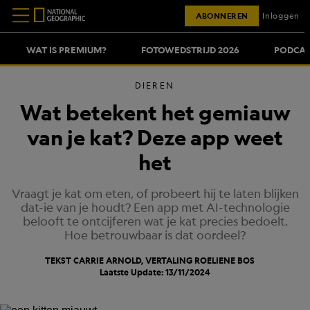
ABONNEREN
Inloggen
WAT IS PREMIUM?
FOTOWEDSTRIJD 2026
PODCAS
DIEREN
Wat betekent het gemiauw
van je kat? Deze app weet
het
Vraagt je kat om eten, of probeert hij te laten blijken
dat-ie van je houdt? Een app met AI-technologie
belooft te ontcijferen wat je kat precies bedoelt.
Hoe betrouwbaar is dat oordeel?
TEKST CARRIE ARNOLD, VERTALING
ROELIENE BOS
Laatste Update: 13/11/2024