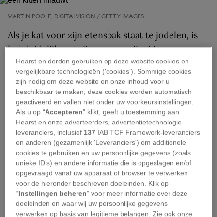
MARTIN POOLE, DIGITALVISION / GETTY IMAGES
Als je kat voor zijn etensbak staat te jodelen, is
het duidelijk wat zijn wensen zijn. Maar soms
blijft de reden van het gemiauw een groot
Hearst en derden gebruiken op deze website cookies en
vergelijkbare technologieën ('cookies'). Sommige cookies
mysterie. Niet getreurd: op zulke momenten kan
zijn nodig om deze website en onze inhoud voor u
een app je uit de brand helpen.
beschikbaar te maken; deze cookies worden automatisch
geactiveerd en vallen niet onder uw voorkeursinstellingen.
Computerwetenschappers Sergei Dreizin en
Als u op “
Accepteren
” klikt, geeft u toestemming aan
Hearst en onze adverteerders, advertentietechnologie
Mark Boyes bedachten
MeowTalk
, een
leveranciers, inclusief
137
IAB TCF Framework-leveranciers
‘vertaalapp’ die kattenbaasjes handvatten biedt
en anderen (gezamenlijk 'Leveranciers') om additionele
om de geluiden van hun huisdier te begrijpen.
cookies te gebruiken en uw persoonlijke gegevens (zoals
unieke ID’s) en andere informatie die is opgeslagen en/of
Een miljard miauwen
opgevraagd vanaf uw apparaat of browser te verwerken
voor de hieronder beschreven doeleinden. Klik op
“
Instellingen beheren
” voor meer informatie over deze
De tool werkt als volgt: je neemt het gemiauw
doeleinden en waar wij uw persoonlijke gegevens
verwerken op basis van legitieme belangen. Zie ook onze
van je kat op en de app vertaalt de kreten in