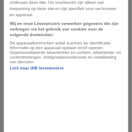
afmetingen en hun kracht maken van de grote
onderaan deze site. Uw voorkeuren zijn alleen van
toepassing op deze site en zijn specifiek voor uw browser
katten de toproofdieren en ze helpen het
en apparaat.
evenwicht te bewaren door prooidierpopulaties
Wij en onze Leveranciers verwerken gegevens die zijn
in de hand te houden, zegt Dollar.
verkregen via het gebruik van cookies voor de
volgende doeleinden:
Maar de roofdierkwaliteiten en hun grote
De apparaatkenmerken actief scannen ter identificatie.
Informatie op een apparaat opslaan en/of openen.
afmetingen maakt van de grote katten ook een
Gepersonaliseerde advertenties en content, advertentie- en
makkelijk slachtoffer. Alle grote katten raken hun
contentmetingen, doelgroepenonderzoek en ontwikkeling
van diensten.
leefgebied kwijt, veel ervan wordt opgegeten
Link naar IAB leveranciers
door de wildgroei van de mens. Velen worden
gedood door herders die wraak nemen voor het
doden van hun vee. En stropers knabbelen
gestaag aan hun aantallen en doden soorten als
de tijger voor hun vacht en andere
jachttrofeeën. Met andere woorden, zegt Dollar,
kan het gevaar voor katten worden samengevat
in één woord: “mensen.”