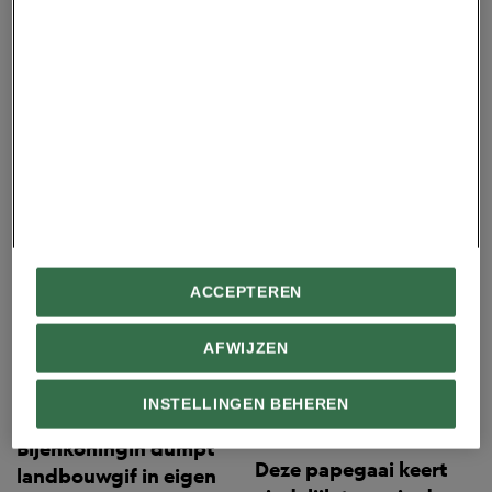
Virginia en Texas.
Dieren
ACCEPTEREN
Giraffen lijken
Hebben vissen een
verbazingwekkend
nek?
AFWIJZEN
goed in wiskunde
INSTELLINGEN BEHEREN
National Geographic Premium
Bijenkoningin dumpt
Deze papegaai keert
landbouwgif in eigen