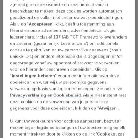
zijn nodig om deze website en onze inhoud voor u
beschikbaar te maken; deze cookies worden automatisch
geactiveerd en vallen niet onder uw voorkeursinstellingen.
Als u op “
Accepteren
” klikt, geeft u toestemming aan
BEKIJK GALERIJ
Hearst en onze adverteerders, advertentietechnologie
leveranciers, inclusief
137
IAB TCF Framework-leveranciers
en anderen (gezamenlijk 'Leveranciers') om additionele
Februari is Big Cat Month op National Geographic
cookies te gebruiken en uw persoonlijke gegevens (zoals
unieke ID’s) en andere informatie die is opgeslagen en/of
Wild! Daarom is de zender de hele maand gratis te
opgevraagd vanaf uw apparaat of browser te verwerken
ontvangen,
lees hier meer >
voor de hieronder beschreven doeleinden. Klik op
“
Instellingen beheren
” voor meer informatie over deze
Mensen zijn al jaren gefascineerd door grote
doeleinden en waar wij uw persoonlijke gegevens
katten, de acht grootste van de 37 soorten wilde
verwerken op basis van legitieme belangen. Zie ook onze
Privacyverklaring
en
Cookiebeleid
. Als je niet instemt met
katten op aarde. “Van alle grote dieren zijn zij
deze cookies en de verwerking van je persoonlijke
wellicht het magnifiekst, meest iconisch en
gegevens voor deze doeleinden, klik dan op "
Afwijzen
”.
fabelachtig”, zegt natuurbeschermer en
U kunt uw voorkeuren voor cookies aanpassen, bezwaar
wetenschapper Luke Dollar, een Emerging
maken tegen legitieme belangen of uw toestemming op elk
Explorer van National Geographic. Hun
moment intrekken door te klikken op de link 'Cookiekeuzes'