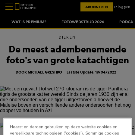
ABONNEREN
Inloggen
WAT IS PREMIUM?
FOTOWEDSTRIJD 2026
PODCAS
DIEREN
De meest adembenemende
foto's van grote katachtigen
DOOR MICHAEL GRESHKO
Laatste Update: 19/04/2022
VINCENT J MUSI
Hearst en derden gebruiken op deze website cookies en
vergelijkbare technologieën ('cookies'). Sommige cookies