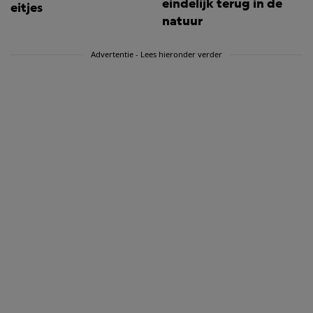
eindelijk terug in de
eitjes
natuur
Advertentie - Lees hieronder verder