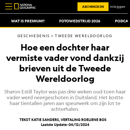
ABONNEREN
Inloggen
WAT IS PREMIUM?
FOTOWEDSTRIJD 2026
PODCAS
GESCHIEDENIS
TWEEDE WERELDOORLOG
Hoe een dochter haar
vermiste vader vond dankzij
brieven uit de Tweede
Wereldoorlog
Sharon Estill Taylor was pas drie weken oud toen haar
vader werd neergeschoten in Duitsland. Het kostte
haar tientallen jaren aan speurwerk om zijn lot te
achterhalen.
TEKST KATIE SANDERS, VERTALING
ROELIENE BOS
Laatste Update: 04/12/2024